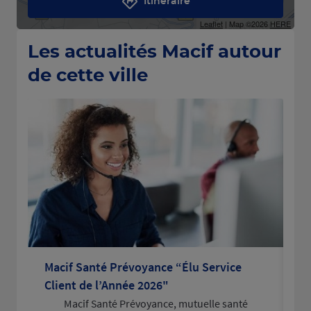
Itinéraire
Leaflet
| Map ©2026
HERE
Les actualités Macif autour
de cette ville
Macif Santé Prévoyance “Élu Service
La
Client de l’Année 2026"
po
Macif Santé Prévoyance, mutuelle santé
L