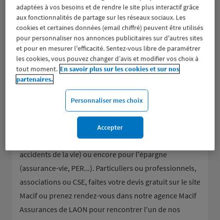
adaptées à vos besoins et de rendre le site plus interactif grâce
aux fonctionnalités de partage sur les réseaux sociaux. Les
cookies et certaines données (email chiffré) peuvent être utilisés
pour personnaliser nos annonces publicitaires sur d'autres sites
et pour en mesurer l'efficacité. Sentez-vous libre de paramétrer
les cookies, vous pouvez changer d’avis et modifier vos choix à
tout moment.
En savoir plus sur les cookies et sur nos
Groupe d’assurance aux valeurs mutualistes, la Macif
partenaires.
donne la parole à ses sociétaires et les accompagne
dans tous leurs besoins en assurance de dommages
Personnaliser mes choix
(assurance auto et moto, assurance habitation et
scolaire, responsabilité civile...), pour la mutuelle et la
Accepter
prévoyance (assurance décès, obsèques, dépendance,
accidents de la vie) ou encore pour l'épargne
(assurance-vie, PER...). Particuliers ou professionnels,
associations ou CSE, faites votre devis gratuit sur le site
Macif ou prenez rendez-vous dans notre agence Macif
Assurances de LAON pour rencontrer l'un de nos