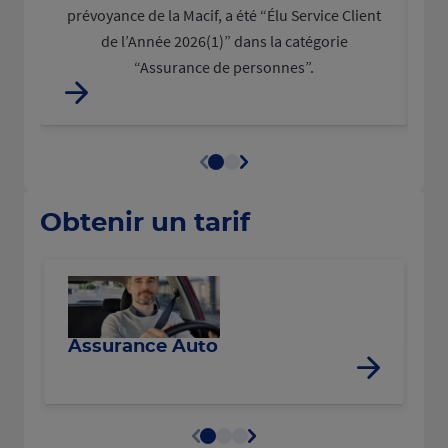
prévoyance de la Macif, a été “Élu Service Client
d
de l’Année 2026(1)” dans la catégorie
“Assurance de personnes”.
Obtenir un tarif
R
Assurance Auto