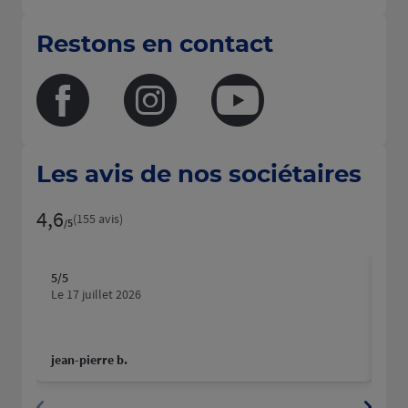
Restons en contact
Facebook
Instagram
Youtube
Les avis de nos sociétaires
4,6
Note de 4.6 sur 5
(155 avis)
/5
5
/5
5
/5
Note de 5 sur 5
N
Le 17 juillet 2026
Le 3
jean-pierre b.
Nico