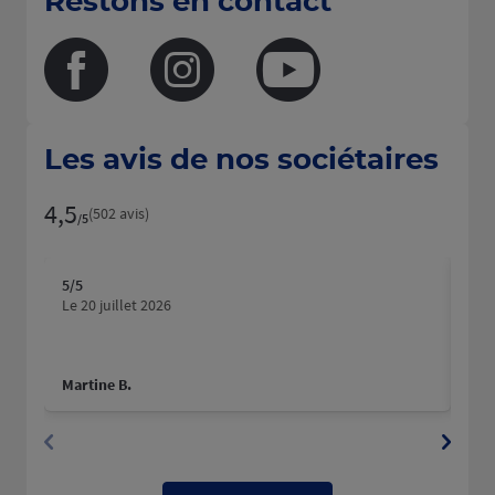
Restons en contact
Facebook
Instagram
Youtube
Les avis de nos sociétaires
4,5
Note de 4.5 sur 5
(502 avis)
/5
5
/5
5
/5
Note de 5 sur 5
N
Le 20 juillet 2026
Le 2
Très
Martine B.
Fabr