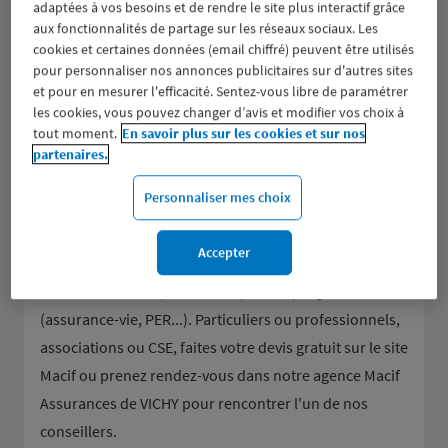
adaptées à vos besoins et de rendre le site plus interactif grâce
aux fonctionnalités de partage sur les réseaux sociaux. Les
cookies et certaines données (email chiffré) peuvent être utilisés
pour personnaliser nos annonces publicitaires sur d'autres sites
et pour en mesurer l'efficacité. Sentez-vous libre de paramétrer
les cookies, vous pouvez changer d’avis et modifier vos choix à
Groupe d’assurance aux valeurs mutualistes, la Macif
tout moment.
En savoir plus sur les cookies et sur nos
donne la parole à ses sociétaires et les accompagne
partenaires.
dans tous leurs besoins en assurance de dommages
Personnaliser mes choix
(assurance auto et moto, assurance habitation et
scolaire, responsabilité civile...), pour la mutuelle et la
Accepter
prévoyance (assurance décès, obsèques, dépendance,
accidents de la vie) ou encore pour l'épargne
(assurance-vie, PER...). Particuliers ou professionnels,
associations ou CSE, faites votre devis gratuit sur le site
Macif ou prenez rendez-vous dans notre agence Macif
Assurances de VICHY pour rencontrer l'un de nos
conseillers.