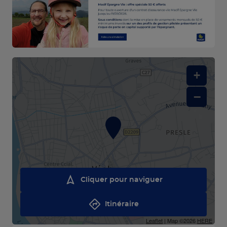
+
−
Cliquer pour naviguer
Itinéraire
Leaflet
| Map ©2026
HERE