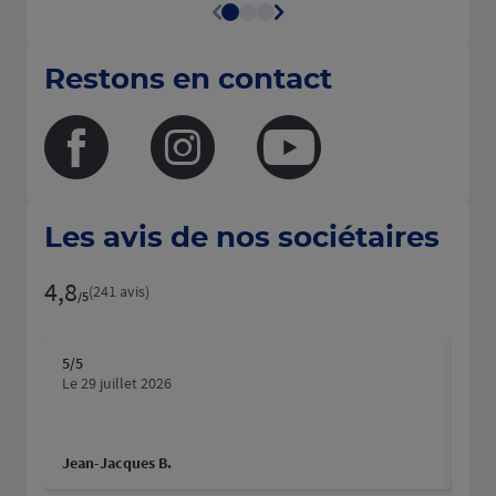
Restons en contact
Facebook
Instagram
Youtube
Les avis de nos sociétaires
4,8
Note de 4.8 sur 5
(241 avis)
/5
5
/5
5
/5
Note de 5 sur 5
N
Le 29 juillet 2026
Le 2
Jean-Jacques B.
Cat