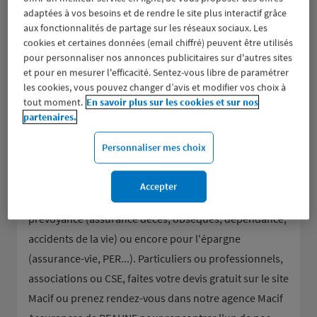
adaptées à vos besoins et de rendre le site plus interactif grâce
aux fonctionnalités de partage sur les réseaux sociaux. Les
cookies et certaines données (email chiffré) peuvent être utilisés
pour personnaliser nos annonces publicitaires sur d'autres sites
et pour en mesurer l'efficacité. Sentez-vous libre de paramétrer
les cookies, vous pouvez changer d’avis et modifier vos choix à
tout moment.
En savoir plus sur les cookies et sur nos
partenaires.
Groupe d’assurance aux valeurs mutualistes, la Macif
donne la parole à ses sociétaires et les accompagne
Personnaliser mes choix
dans tous leurs besoins en assurance de dommages
(assurance auto et moto, assurance habitation et
Accepter
scolaire, responsabilité civile...), pour la mutuelle et la
prévoyance (assurance décès, obsèques, dépendance,
accidents de la vie) ou encore pour l'épargne
(assurance-vie, PER...). Particuliers ou professionnels,
associations ou CSE, faites votre devis gratuit sur le site
Macif ou prenez rendez-vous dans notre agence Macif