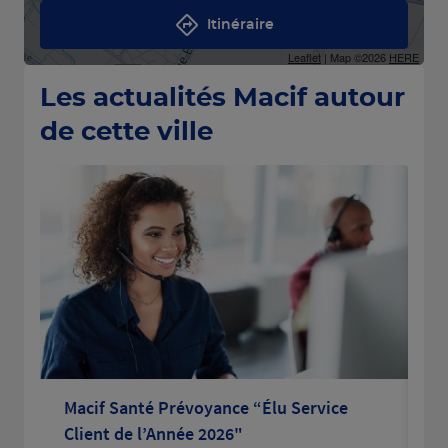
Itinéraire
Leaflet
| Map ©2026
HERE
Les actualités Macif autour
de cette ville
Macif Santé Prévoyance “Élu Service
La
Client de l’Année 2026"
po