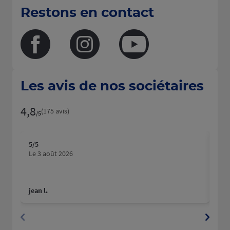
Restons en contact
Facebook
Instagram
Youtube
Les avis de nos sociétaires
4,8
Note de 4.8 sur 5
(175 avis)
/5
5
/5
5
/5
Note de 5 sur 5
N
Le 3 août 2026
Le 3
jean l.
Son