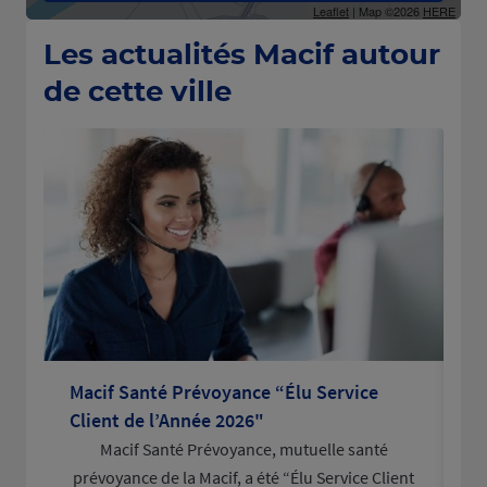
Leaflet
| Map ©2026
HERE
Les actualités Macif autour
de cette ville
Macif Santé Prévoyance “Élu Service
La
Client de l’Année 2026"
po
Macif Santé Prévoyance, mutuelle santé
L
prévoyance de la Macif, a été “Élu Service Client
d