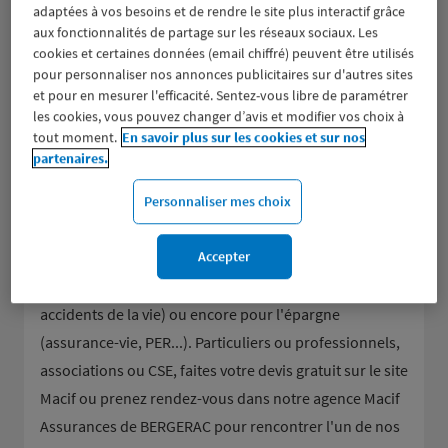
adaptées à vos besoins et de rendre le site plus interactif grâce
aux fonctionnalités de partage sur les réseaux sociaux. Les
cookies et certaines données (email chiffré) peuvent être utilisés
pour personnaliser nos annonces publicitaires sur d'autres sites
et pour en mesurer l'efficacité. Sentez-vous libre de paramétrer
les cookies, vous pouvez changer d’avis et modifier vos choix à
tout moment.
En savoir plus sur les cookies et sur nos
Groupe d’assurance aux valeurs mutualistes, la Macif
partenaires.
donne la parole à ses sociétaires et les accompagne
Personnaliser mes choix
dans tous leurs besoins en assurance de dommages
(assurance auto et moto, assurance habitation et
Accepter
scolaire, responsabilité civile...), pour la mutuelle et la
prévoyance (assurance décès, obsèques, dépendance,
accidents de la vie) ou encore pour l'épargne
(assurance-vie, PER...). Particuliers ou professionnels,
associations ou CSE, faites votre devis gratuit sur le site
Macif ou prenez rendez-vous dans notre agence Macif
Assurances de BERGERAC pour rencontrer l'un de nos