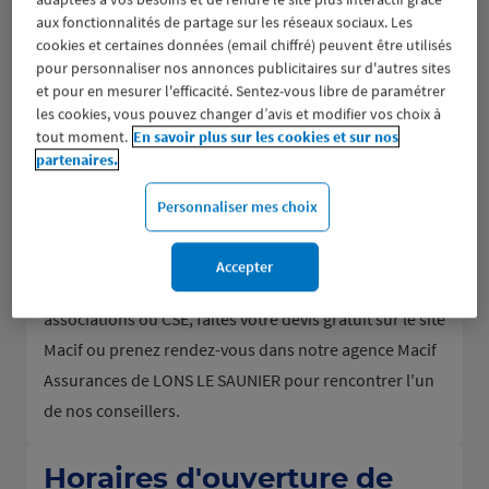
aux fonctionnalités de partage sur les réseaux sociaux. Les
cookies et certaines données (email chiffré) peuvent être utilisés
pour personnaliser nos annonces publicitaires sur d'autres sites
Groupe d’assurance aux valeurs mutualistes, la Macif
et pour en mesurer l'efficacité. Sentez-vous libre de paramétrer
donne la parole à ses sociétaires et les accompagne
les cookies, vous pouvez changer d’avis et modifier vos choix à
dans tous leurs besoins en assurance de dommages
tout moment.
En savoir plus sur les cookies et sur nos
partenaires.
(assurance auto et moto, assurance habitation et
scolaire, responsabilité civile...), pour la mutuelle et la
Personnaliser mes choix
prévoyance (assurance décès, obsèques, dépendance,
accidents de la vie) ou encore pour l'épargne
Accepter
(assurance-vie, PER...). Particuliers ou professionnels,
associations ou CSE, faites votre devis gratuit sur le site
Macif ou prenez rendez-vous dans notre agence Macif
Assurances de LONS LE SAUNIER pour rencontrer l'un
de nos conseillers.
Horaires d'ouverture de