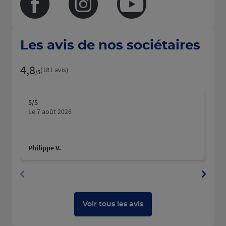
Facebook
Instagram
Youtube
Les avis de nos sociétaires
4,8
Note de 4.8 sur 5
(181 avis)
/5
5
/5
5
/5
Note de 5 sur 5
N
Le 7 août 2026
Le 
Philippe V.
Adr
Voir tous les avis