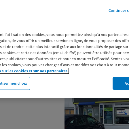
Continuer s
nt l'utilisation des cookies, vous nous permettez ainsi qu’à nos partenaires
gation, de vous offrir un meilleur service en ligne, de vous proposer des off
 et de rendre le site plus interactif grâce aux fonctionnalités de partage sur
a parole à ses sociétaires et les
es cookies et certaines données (email chiffré) peuvent être utilisés pour pe
ages (assurance auto et moto,
s publicitaires sur d'autres sites et pour en mesurer l'efficacité. Sentez-vo
our la mutuelle et la prévoyance
 les cookies, vous pouvez changer d’avis et modifier vos choix à tout mome
s sur les cookies et sur nos partenaires.
ie) ou encore pour l'épargne
iations ou CSE, faites votre devis
liser mes choix
Ac
agence Macif Assurances de ST