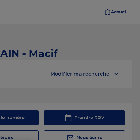
Accueil
AIN - Macif
Modifier ma recherche
r le numéro
Prendre RDV
néraire
Nous écrire