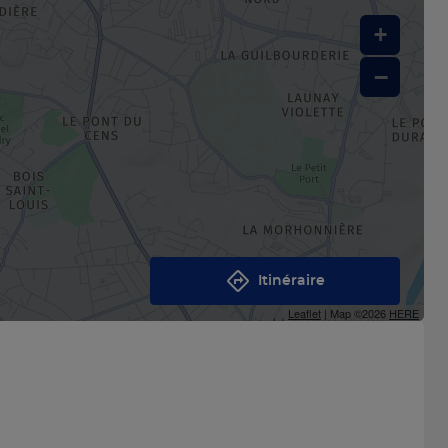
+
−
Itinéraire
Leaflet
| Map ©2026
HERE