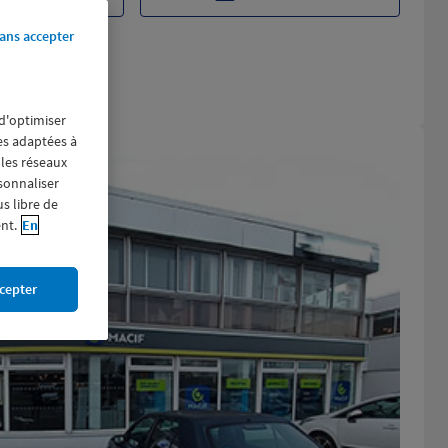
ans accepter
 d'optimiser
res adaptées à
 les réseaux
rsonnaliser
us libre de
nt.
En
cepter