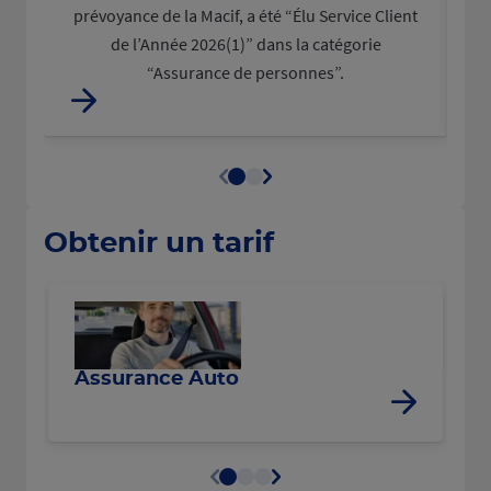
prévoyance de la Macif, a été “Élu Service Client
d
de l’Année 2026(1)” dans la catégorie
“Assurance de personnes”.
Obtenir un tarif
R
Assurance Auto