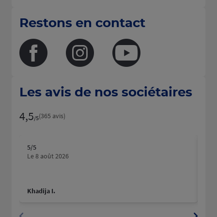
Restons en contact
Facebook
Instagram
Youtube
Les avis de nos sociétaires
4,5
Note de 4.5 sur 5
(365 avis)
/5
5
/5
5
/5
Note de 5 sur 5
N
Le 8 août 2026
Le 
Khadija I.
Phi