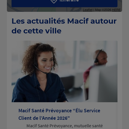
Itinéraire
Leaflet
| Map ©2026
HERE
Les actualités Macif autour
de cette ville
Macif Santé Prévoyance “Élu Service
La
Client de l’Année 2026"
po
Macif Santé Prévoyance, mutuelle santé
L