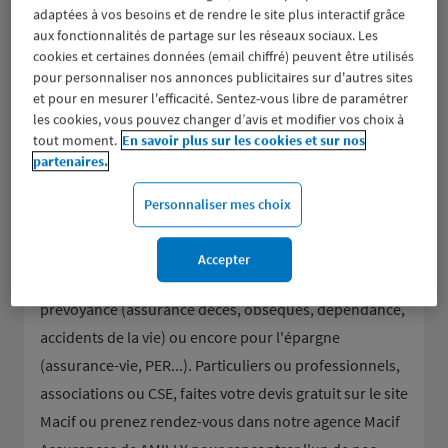
adaptées à vos besoins et de rendre le site plus interactif grâce
aux fonctionnalités de partage sur les réseaux sociaux. Les
cookies et certaines données (email chiffré) peuvent être utilisés
pour personnaliser nos annonces publicitaires sur d'autres sites
et pour en mesurer l'efficacité. Sentez-vous libre de paramétrer
les cookies, vous pouvez changer d’avis et modifier vos choix à
tout moment.
En savoir plus sur les cookies et sur nos
partenaires.
Groupe d’assurance aux valeurs mutualistes, la Macif
donne la parole à ses sociétaires et les accompagne
Personnaliser mes choix
dans tous leurs besoins en assurance de dommages
(assurance auto et moto, assurance habitation et
Accepter
scolaire, responsabilité civile...), pour la mutuelle et la
prévoyance (assurance décès, obsèques, dépendance,
accidents de la vie) ou encore pour l'épargne
(assurance-vie, PER...). Particuliers ou professionnels,
associations ou CSE, faites votre devis gratuit sur le site
Macif ou prenez rendez-vous dans notre agence Macif