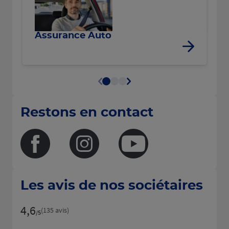
R
Assurance Auto
Restons en contact
Facebook
Instagram
Youtube
Les avis de nos sociétaires
4,6
Note de 4.6 sur 5
(135 avis)
/5