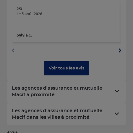
5
/5
5
/5
Note de 5 sur 5
N
Le 5 août 2026
Le 1
Sylvia C.
Virg
Voir tous les avis
Les agences d'assurance et mutuelle
Macif à proximité
Les agences d'assurance et mutuelle
Macif dans les villes à proximité
Accueil