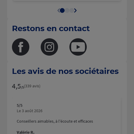
Restons en contact
Facebook
Instagram
Youtube
Les avis de nos sociétaires
4,5
Note de 4.5 sur 5
(339 avis)
/5
5
/5
5
/5
Note de 5 sur 5
N
Le 3 août 2026
Le 3
Conseillers aimables, à l'écoute et efficaces
Valérie R.
Kar