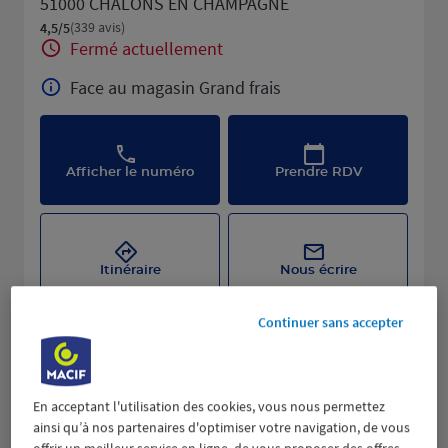
51000 CHALONS EN CHAMPAGNE
(339 avis)
4,5
/5
Note de 4.5 sur 5
Fermé actuellement
Face au magasin Grand frais
Afficher le numéro
Prendre RDV
Itinéraire
Nous écrire
Continuer sans accepter
En acceptant l'utilisation des cookies, vous nous permettez
ainsi qu’à nos partenaires d'optimiser votre navigation, de vous