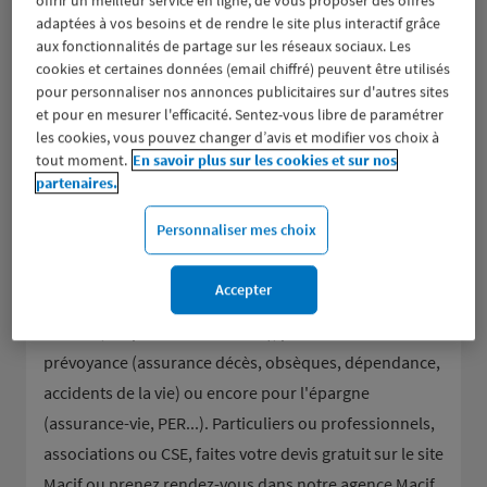
offrir un meilleur service en ligne, de vous proposer des offres
adaptées à vos besoins et de rendre le site plus interactif grâce
aux fonctionnalités de partage sur les réseaux sociaux. Les
cookies et certaines données (email chiffré) peuvent être utilisés
pour personnaliser nos annonces publicitaires sur d'autres sites
et pour en mesurer l'efficacité. Sentez-vous libre de paramétrer
les cookies, vous pouvez changer d’avis et modifier vos choix à
tout moment.
En savoir plus sur les cookies et sur nos
partenaires.
Groupe d’assurance aux valeurs mutualistes, la Macif
Personnaliser mes choix
donne la parole à ses sociétaires et les accompagne
dans tous leurs besoins en assurance de dommages
Accepter
(assurance auto et moto, assurance habitation et
scolaire, responsabilité civile...), pour la mutuelle et la
prévoyance (assurance décès, obsèques, dépendance,
accidents de la vie) ou encore pour l'épargne
(assurance-vie, PER...). Particuliers ou professionnels,
associations ou CSE, faites votre devis gratuit sur le site
Macif ou prenez rendez-vous dans notre agence Macif