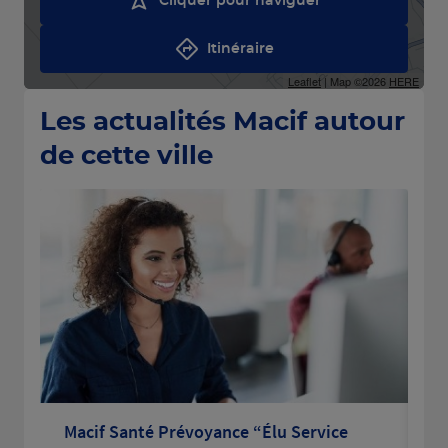
Cliquer pour naviguer
Itinéraire
Leaflet
| Map ©2026
HERE
Les actualités Macif autour
de cette ville
Macif Santé Prévoyance “Élu Service
La