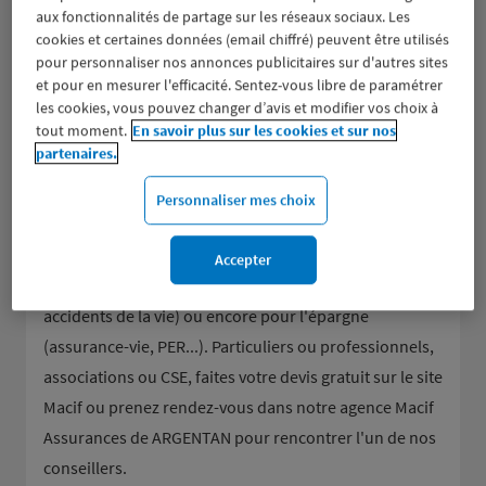
aux fonctionnalités de partage sur les réseaux sociaux. Les
cookies et certaines données (email chiffré) peuvent être utilisés
pour personnaliser nos annonces publicitaires sur d'autres sites
et pour en mesurer l'efficacité. Sentez-vous libre de paramétrer
les cookies, vous pouvez changer d’avis et modifier vos choix à
tout moment.
En savoir plus sur les cookies et sur nos
Groupe d’assurance aux valeurs mutualistes, la Macif
partenaires.
donne la parole à ses sociétaires et les accompagne
dans tous leurs besoins en assurance de dommages
Personnaliser mes choix
(assurance auto et moto, assurance habitation et
scolaire, responsabilité civile...), pour la mutuelle et la
Accepter
prévoyance (assurance décès, obsèques, dépendance,
accidents de la vie) ou encore pour l'épargne
(assurance-vie, PER...). Particuliers ou professionnels,
associations ou CSE, faites votre devis gratuit sur le site
Macif ou prenez rendez-vous dans notre agence Macif
Assurances de ARGENTAN pour rencontrer l'un de nos
conseillers.