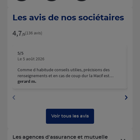
Les avis de nos sociétaires
4,7
Note de 4.7 sur 5
(136 avis)
/5
5
/5
5
/5
Note de 5 sur 5
N
Le 5 août 2026
Le 3
Comme d habitude conseils utilies, précisions des
Un 
renseignements et en cas de coup dur la Macif est
tél
gerard m.
Rol
vraiment là
Voir tous les avis
Les agences d'assurance et mutuelle