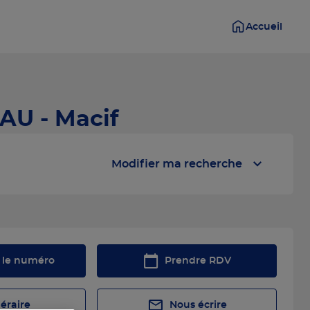
Accueil
AU - Macif
Modifier ma recherche
r le numéro
Prendre RDV
néraire
Nous écrire