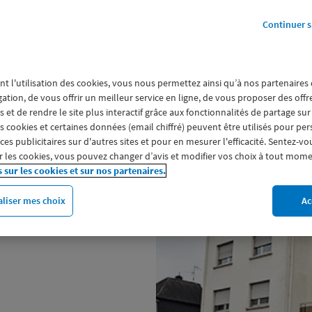
Continuer s
sirs.
nt l'utilisation des cookies, vous nous permettez ainsi qu’à nos partenaires
gation, de vous offrir un meilleur service en ligne, de vous proposer des off
 et de rendre le site plus interactif grâce aux fonctionnalités de partage sur
a parole à ses sociétaires et les
es cookies et certaines données (email chiffré) peuvent être utilisés pour pe
ages (assurance auto et moto,
s publicitaires sur d'autres sites et pour en mesurer l'efficacité. Sentez-vo
our la mutuelle et la prévoyance
 les cookies, vous pouvez changer d’avis et modifier vos choix à tout mome
s sur les cookies et sur nos partenaires.
ie) ou encore pour l'épargne
iations ou CSE, faites votre devis
liser mes choix
Ac
agence Macif Assurances de