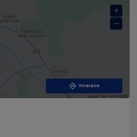
+
−
Itinéraire
Leaflet
| Map ©2026
HERE