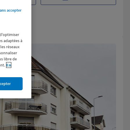
ans accepter
 d'optimiser
res adaptées à
 les réseaux
rsonnaliser
us libre de
nt.
En
cepter