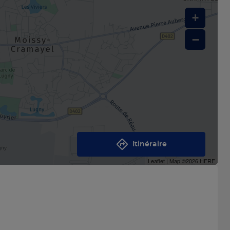
+
−
Itinéraire
Leaflet
| Map ©2026
HERE