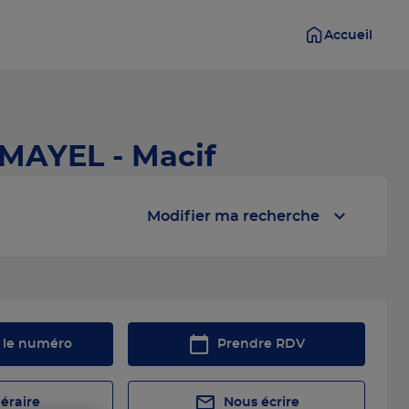
Accueil
MAYEL - Macif
Modifier ma recherche
r le numéro
Prendre RDV
néraire
Nous écrire