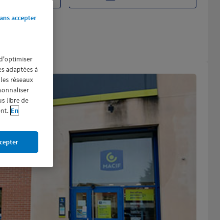
ans accepter
 d'optimiser
res adaptées à
 les réseaux
rsonnaliser
us libre de
nt.
En
cepter