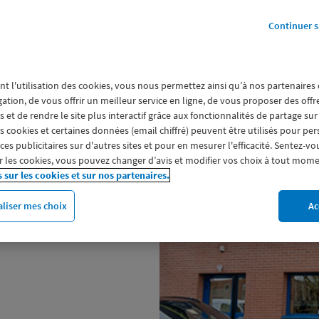
Continuer s
ationale 6, derrière le Mac Donald's.
nt l'utilisation des cookies, vous nous permettez ainsi qu’à nos partenaires
gation, de vous offrir un meilleur service en ligne, de vous proposer des off
 et de rendre le site plus interactif grâce aux fonctionnalités de partage sur
a parole à ses sociétaires et les
es cookies et certaines données (email chiffré) peuvent être utilisés pour pe
ages (assurance auto et moto,
s publicitaires sur d'autres sites et pour en mesurer l'efficacité. Sentez-vo
our la mutuelle et la prévoyance
 les cookies, vous pouvez changer d’avis et modifier vos choix à tout mome
s sur les cookies et sur nos partenaires.
ie) ou encore pour l'épargne
iations ou CSE, faites votre devis
liser mes choix
Ac
agence Macif Assurances de