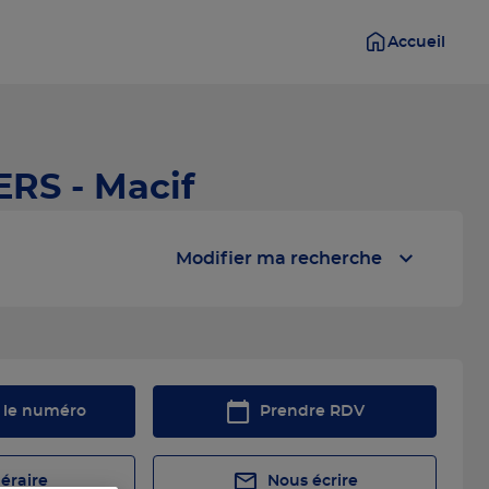
Accueil
RS - Macif
Modifier ma recherche
r le numéro
Prendre RDV
néraire
Nous écrire