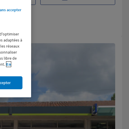
ans accepter
 d'optimiser
res adaptées à
 les réseaux
rsonnaliser
us libre de
nt.
En
cepter