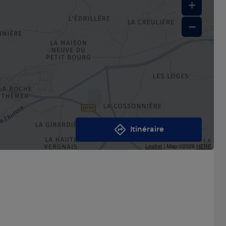
+
−
Itinéraire
Leaflet
| Map ©2026
HERE