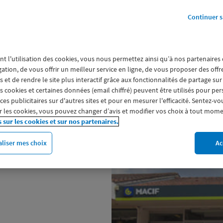
Continuer s
l'espace culturel
nt l'utilisation des cookies, vous nous permettez ainsi qu’à nos partenaires
gation, de vous offrir un meilleur service en ligne, de vous proposer des off
 et de rendre le site plus interactif grâce aux fonctionnalités de partage sur
a parole à ses sociétaires et les
es cookies et certaines données (email chiffré) peuvent être utilisés pour pe
ages (assurance auto et moto,
s publicitaires sur d'autres sites et pour en mesurer l'efficacité. Sentez-vo
our la mutuelle et la prévoyance
 les cookies, vous pouvez changer d’avis et modifier vos choix à tout mome
s sur les cookies et sur nos partenaires.
ie) ou encore pour l'épargne
iations ou CSE, faites votre devis
liser mes choix
Ac
agence Macif Assurances de LES