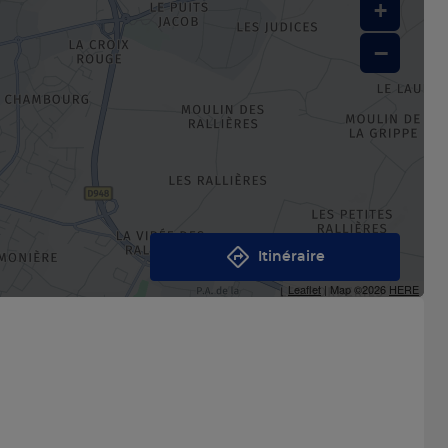
+
−
Itinéraire
Leaflet
| Map ©2026
HERE