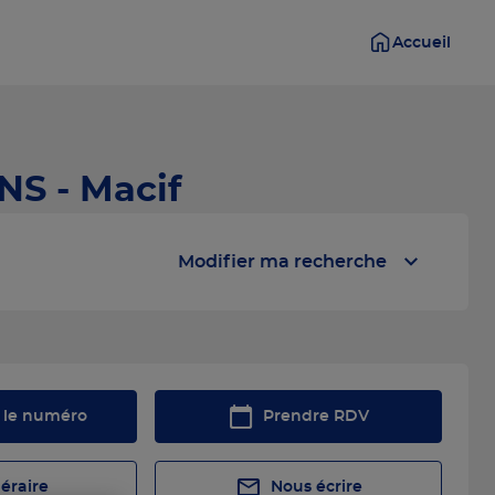
Accueil
NS - Macif
Modifier ma recherche
r le numéro
Prendre RDV
néraire
Nous écrire