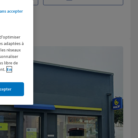
ans accepter
 d'optimiser
res adaptées à
 les réseaux
rsonnaliser
us libre de
nt.
En
cepter