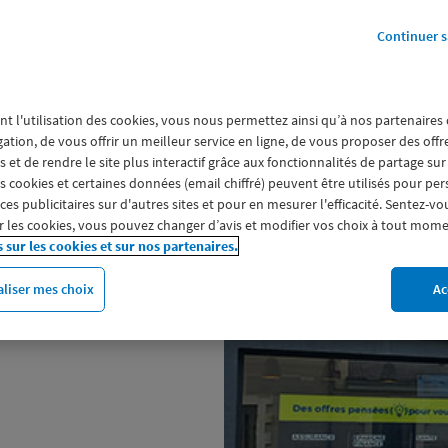
0
Continuer s
nt l'utilisation des cookies, vous nous permettez ainsi qu’à nos partenaires
gation, de vous offrir un meilleur service en ligne, de vous proposer des off
 et de rendre le site plus interactif grâce aux fonctionnalités de partage sur
a parole à ses sociétaires et les
es cookies et certaines données (email chiffré) peuvent être utilisés pour pe
ages (assurance auto et moto,
s publicitaires sur d'autres sites et pour en mesurer l'efficacité. Sentez-vo
our la mutuelle et la prévoyance
 les cookies, vous pouvez changer d’avis et modifier vos choix à tout mome
s sur les cookies et sur nos partenaires.
ie) ou encore pour l'épargne
iations ou CSE, faites votre devis
liser mes choix
Ac
agence Macif Assurances de