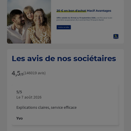
Les avis de nos sociétaires
4,5
Note de 4.5 sur 5
(146019 avis)
/5
5
/5
5
/5
Note de 5 sur 5
N
Le 7 août 2026
Le 
Explications claires, service efficace
Nous
fait
Yvo
Mart
Dyla