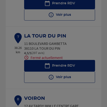
Prendre RDV
Voir plus
LA TOUR DU PIN
7
11 BOULEVARD GAMBETTA
38.26
38110 LA TOUR DU PIN
km
(297 avis)
4,5
/5
Note de 4.5 sur 5
Fermé actuellement
Prendre RDV
Voir plus
VOIRON
8
12 AV TARDY IMM LE CENTRE GARE