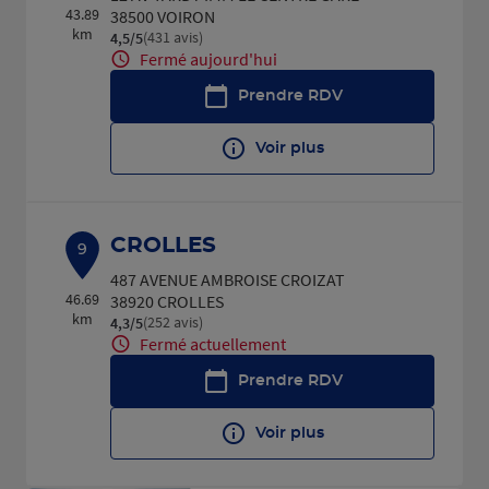
43.89
38500 VOIRON
km
(431 avis)
4,5
/5
Note de 4.5 sur 5
Fermé aujourd'hui
Prendre RDV
Voir plus
CROLLES
9
487 AVENUE AMBROISE CROIZAT
46.69
38920 CROLLES
km
(252 avis)
4,3
/5
Note de 4.3 sur 5
Fermé actuellement
Prendre RDV
Voir plus