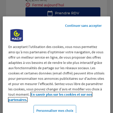
Fermé aujourd'hui
Prendre RDV
Continuer sans accepter
Voir plus
En acceptant l'utilisation des cookies, vous nous permettez
CHAMBERY
2
ainsi qu’à nos partenaires d'optimiser votre navigation, de vous
159 ALLEE ALBERT SYLVESTRE
offrir un meilleur service en ligne, de vous proposer des offres
12.43
73000 CHAMBERY
adaptées à vos besoins et de rendre le site plus interactif grâce
km
(425 avis)
4,5
/5
Note de 4.5 sur 5
aux fonctionnalités de partage sur les réseaux sociaux. Les
Fermé aujourd'hui
cookies et certaines données (email chiffré) peuvent être utilisés
pour personnaliser nos annonces publicitaires sur d'autres sites
Prendre RDV
et pour en mesurer l'efficacité. Sentez-vous libre de paramétrer
les cookies, vous pouvez changer d’avis et modifier vos choix à
Voir plus
tout moment.
En savoir plus sur les cookies et sur nos
partenaires.
Personnaliser mes choix