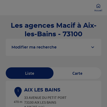
Accueil
Les agences Macif à Aix-
les-Bains - 73100
Modifier ma recherche
Liste
Carte
AIX LES BAINS
1
33 AVENUE DU PETIT PORT
470 m
73100 AIX LES BAINS
(365 avis)
4,7
/5
Note de 4.7 sur 5