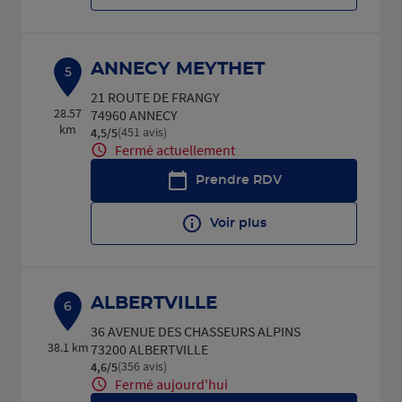
ANNECY MEYTHET
5
21 ROUTE DE FRANGY
28.57
74960 ANNECY
km
(451 avis)
4,5
/5
Note de 4.5 sur 5
Fermé actuellement
Prendre RDV
Voir plus
ALBERTVILLE
6
36 AVENUE DES CHASSEURS ALPINS
38.1 km
73200 ALBERTVILLE
(356 avis)
4,6
/5
Note de 4.6 sur 5
Fermé aujourd'hui