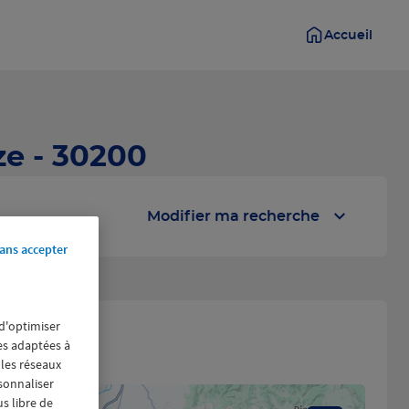
Accueil
ze - 30200
Modifier ma recherche
ans accepter
 d'optimiser
èze
res adaptées à
 les réseaux
rsonnaliser
us libre de