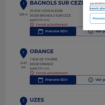
BAGNOLS SUR CEZE
paramétrer
1
savoir plu
35 RUE LEON ALEGRE
269 m
30200 BAGNOLS SUR CEZE
Personna
(168 avis)
4,6
/5
Note de 4.6 sur 5
Fermé actuellement
Prendre RDV
Voir 
ORANGE
2
7 RUE DE TOURRE
14.87
84100 ORANGE
km
(169 avis)
4,4
/5
Note de 4.4 sur 5
Fermé actuellement
Prendre RDV
Voir 
UZES
3