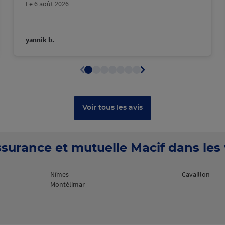
Le 6 août 2026
plus
yannik b.
Voir tous les avis
plus
surance et mutuelle Macif dans les v
Nîmes
Cavaillon
Montélimar
plus