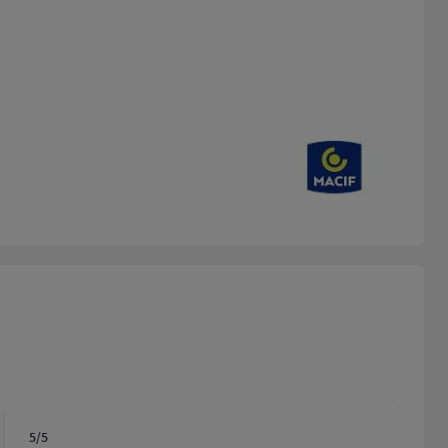
5
/5
Note de 5 sur 5