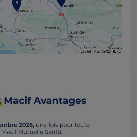
5
Leaflet
| Map ©2026
HERE