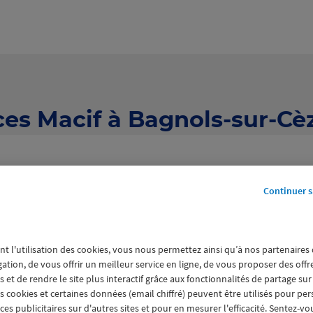
es Macif à Bagnols-sur-Cè
Continuer s
nt l'utilisation des cookies, vous nous permettez ainsi qu’à nos partenaires
agences Macif à Bagnols-sur-C
gation, de vous offrir un meilleur service en ligne, de vous proposer des off
 et de rendre le site plus interactif grâce aux fonctionnalités de partage sur
es cookies et certaines données (email chiffré) peuvent être utilisés pour pe
s publicitaires sur d'autres sites et pour en mesurer l'efficacité. Sentez-vo