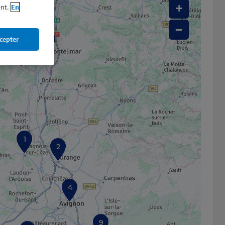
+
nt.
En
−
cepter
8
1
2
4
9