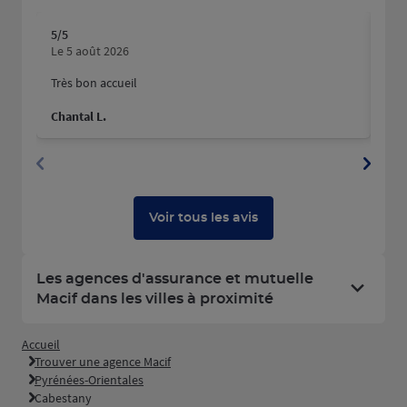
5
/5
5
/5
Note de 5 sur 5
N
Le 5 août 2026
Le 
Très bon accueil
Mer
hum
Chantal L.
Pau
Voir tous les avis
Les agences d'assurance et mutuelle
Macif dans les villes à proximité
Accueil
Trouver une agence Macif
Pyrénées-Orientales
Cabestany