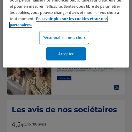
pour personnaliser nos annonces publicitaires sur d'autres sites
Ouvert actuellement 09:00 - 13:00 et
et pour en mesurer l'efficacité. Sentez-vous libre de paramétrer
14:00 - 18:00
les cookies, vous pouvez changer d’avis et modifier vos choix à
tout moment.
En savoir plus sur les cookies et sur nos
Prendre RDV
partenaires.
Voir plus
Personnaliser mes choix
Accepter
Les avis de nos sociétaires
4,5
Note de 4.5 sur 5
(145786 avis)
/5