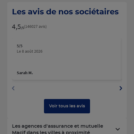
Les avis de nos sociétaires
4,5
Note de 4.5 sur 5
(146027 avis)
/5
5
/5
5
/5
Note de 5 sur 5
N
Le 8 août 2026
Le 
Sarah M.
Gin
Voir tous les avis
Les agences d'assurance et mutuelle
Macif dans les villes à proximité