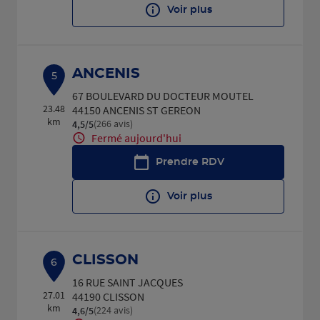
Voir plus
ANCENIS
5
67 BOULEVARD DU DOCTEUR MOUTEL
23.48
44150 ANCENIS ST GEREON
km
(266 avis)
4,5
/5
Note de 4.5 sur 5
Fermé aujourd'hui
Prendre RDV
Voir plus
CLISSON
6
16 RUE SAINT JACQUES
27.01
44190 CLISSON
km
(224 avis)
4,6
/5
Note de 4.6 sur 5