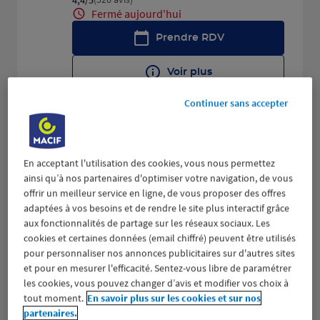
Fermé aujourd'hui
Prendre RDV
Voir plus
Continuer sans accepter
NANTES SAINT HERBLAIN
2
313 ROUTE DE VANNES
En acceptant l'utilisation des cookies, vous nous permettez
11.69
44800 ST HERBLAIN
ainsi qu’à nos partenaires d'optimiser votre navigation, de vous
km
(685 avis)
4,4
/5
Note de 4.4 sur 5
offrir un meilleur service en ligne, de vous proposer des offres
Fermé aujourd'hui
adaptées à vos besoins et de rendre le site plus interactif grâce
aux fonctionnalités de partage sur les réseaux sociaux. Les
Prendre RDV
cookies et certaines données (email chiffré) peuvent être utilisés
pour personnaliser nos annonces publicitaires sur d'autres sites
Voir plus
et pour en mesurer l'efficacité. Sentez-vous libre de paramétrer
les cookies, vous pouvez changer d’avis et modifier vos choix à
tout moment.
En savoir plus sur les cookies et sur nos
partenaires.