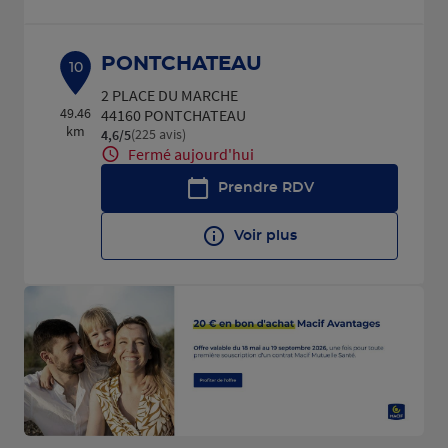
PONTCHATEAU
10
2 PLACE DU MARCHE
49.46
44160 PONTCHATEAU
km
(225 avis)
4,6
/5
Note de 4.6 sur 5
Fermé aujourd'hui
Prendre RDV
Voir plus