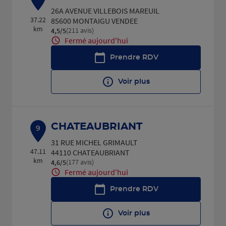
26A AVENUE VILLEBOIS MAREUIL
37.22
85600 MONTAIGU VENDEE
km
(211 avis)
4,5
/5
Note de 4.5 sur 5
Fermé aujourd'hui
Prendre RDV
Voir plus
CHATEAUBRIANT
9
31 RUE MICHEL GRIMAULT
47.11
44110 CHATEAUBRIANT
km
(177 avis)
4,6
/5
Note de 4.6 sur 5
Fermé aujourd'hui
Prendre RDV
Voir plus