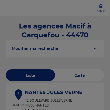
Accueil
Les agences Macif à
Carquefou - 44470
Modifier ma recherche
Liste
Carte
NANTES JULES VERNE
1
42 BOULEVARD JULES VERNE
8.28 km
44300 NANTES
(526 avis)
4,4
/5
Note de 4.4 sur 5