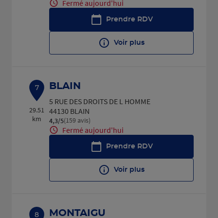
Fermé aujourd'hui
Prendre RDV
Voir plus
BLAIN
7
5 RUE DES DROITS DE L HOMME
29.51
44130 BLAIN
km
(159 avis)
4,3
/5
Note de 4.3 sur 5
Fermé aujourd'hui
Prendre RDV
Voir plus
MONTAIGU
8