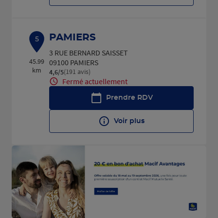
PAMIERS
5
3 RUE BERNARD SAISSET
45.99
09100 PAMIERS
km
(191 avis)
4,6
/5
Note de 4.6 sur 5
Fermé actuellement
Prendre RDV
Voir plus