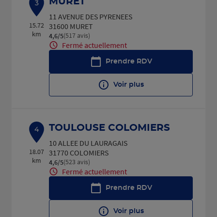
MURET
3
11 AVENUE DES PYRENEES
15.72
31600 MURET
km
(517 avis)
4,6
/5
Note de 4.6 sur 5
Fermé actuellement
Prendre RDV
Voir plus
TOULOUSE COLOMIERS
4
10 ALLEE DU LAURAGAIS
18.07
31770 COLOMIERS
km
(523 avis)
4,6
/5
Note de 4.6 sur 5
Fermé actuellement
Prendre RDV
Voir plus