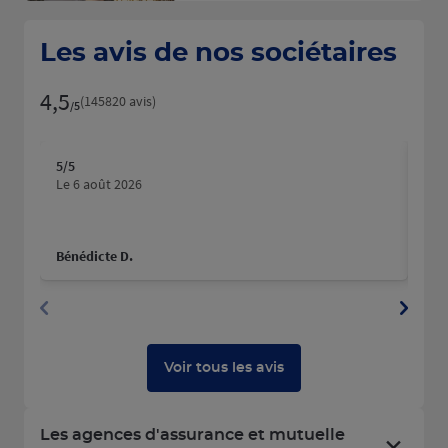
Les avis de nos sociétaires
4,5
Note de 4.5 sur 5
(145820 avis)
/5
5
/5
5
/5
Note de 5 sur 5
N
Le 6 août 2026
Le 
Bénédicte D.
yan
Voir tous les avis
Les agences d'assurance et mutuelle