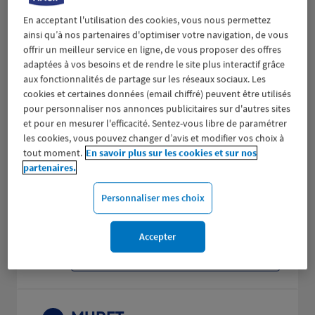
Fermé actuellement
En acceptant l'utilisation des cookies, vous nous permettez
ainsi qu’à nos partenaires d'optimiser votre navigation, de vous
Prendre RDV
offrir un meilleur service en ligne, de vous proposer des offres
adaptées à vos besoins et de rendre le site plus interactif grâce
Voir plus
aux fonctionnalités de partage sur les réseaux sociaux. Les
cookies et certaines données (email chiffré) peuvent être utilisés
pour personnaliser nos annonces publicitaires sur d'autres sites
et pour en mesurer l'efficacité. Sentez-vous libre de paramétrer
TOULOUSE ETATS UNIS
2
les cookies, vous pouvez changer d’avis et modifier vos choix à
tout moment.
En savoir plus sur les cookies et sur nos
48 B AVENUE DES ETATS UNIS
partenaires.
14.7 km
31200 TOULOUSE
(229 avis)
4,5
/5
Note de 4.5 sur 5
Fermé actuellement
Personnaliser mes choix
Prendre RDV
Accepter
Voir plus