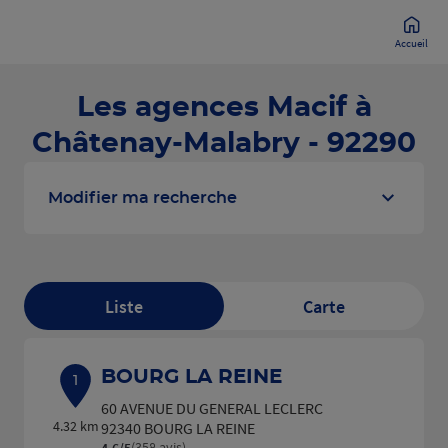
Accueil
Les agences Macif à
Châtenay-Malabry - 92290
Modifier ma recherche
Liste
Carte
BOURG LA REINE
1
60 AVENUE DU GENERAL LECLERC
4.32 km
92340 BOURG LA REINE
(358 avis)
4,6
/5
Note de 4.6 sur 5