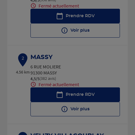
Fermé actuellement
Prendre RDV
Voir plus
MASSY
2
6 RUE MOLIERE
4.56 km
91300 MASSY
(382 avis)
4,5
/5
Note de 4.5 sur 5
Fermé actuellement
Prendre RDV
Voir plus