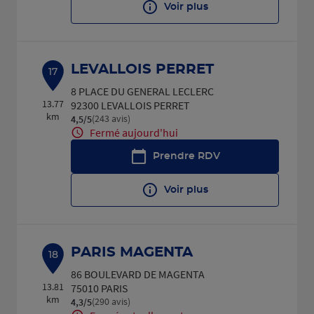
Voir plus
LEVALLOIS PERRET
17
8 PLACE DU GENERAL LECLERC
13.77
92300 LEVALLOIS PERRET
km
(243 avis)
4,5
/5
Note de 4.5 sur 5
Fermé aujourd'hui
Prendre RDV
Voir plus
PARIS MAGENTA
18
86 BOULEVARD DE MAGENTA
13.81
75010 PARIS
km
(290 avis)
4,3
/5
Note de 4.3 sur 5