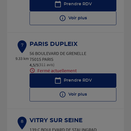
Prendre RDV
Voir plus
PARIS DUPLEIX
7
56 BOULEVARD DE GRENELLE
9.33 km
75015 PARIS
(311 avis)
4,5
/5
Note de 4.5 sur 5
Fermé actuellement
Prendre RDV
Voir plus
VITRY SUR SEINE
8
139 C BOULEVARD DE STALINGRAD