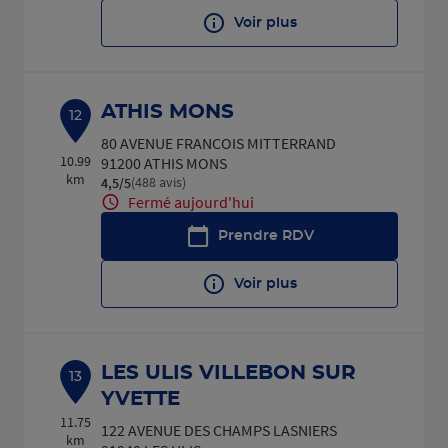
Voir plus
ATHIS MONS
12
80 AVENUE FRANCOIS MITTERRAND
10.99
91200 ATHIS MONS
km
(488 avis)
4,5
/5
Note de 4.5 sur 5
Fermé aujourd'hui
Prendre RDV
Voir plus
LES ULIS VILLEBON SUR
13
YVETTE
11.75
122 AVENUE DES CHAMPS LASNIERS
km