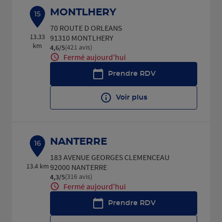
MONTLHERY
15
70 ROUTE D ORLEANS
13.33
91310 MONTLHERY
km
(421 avis)
4,6
/5
Note de 4.6 sur 5
Fermé aujourd'hui
Prendre RDV
Voir plus
NANTERRE
16
183 AVENUE GEORGES CLEMENCEAU
13.4 km
92000 NANTERRE
(316 avis)
4,3
/5
Note de 4.3 sur 5
Fermé aujourd'hui
Prendre RDV