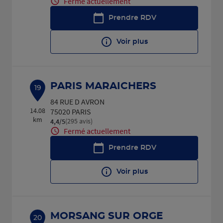
Fermé actuellement
Prendre RDV
Voir plus
PARIS MARAICHERS
19
84 RUE D AVRON
14.08
75020 PARIS
km
(295 avis)
4,4
/5
Note de 4.4 sur 5
Fermé actuellement
Prendre RDV
Voir plus
MORSANG SUR ORGE
20