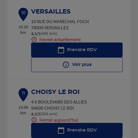
VERSAILLES
10
10 RUE DU MARECHAL FOCH
10.28
78000 VERSAILLES
km
(486 avis)
4,5
/5
Note de 4.5 sur 5
Fermé actuellement
Prendre RDV
Voir plus
CHOISY LE ROI
11
4 6 BOULEVARD DES ALLIES
10.69
94600 CHOISY LE ROI
km
(364 avis)
4,3
/5
Note de 4.3 sur 5
Fermé aujourd'hui
Prendre RDV