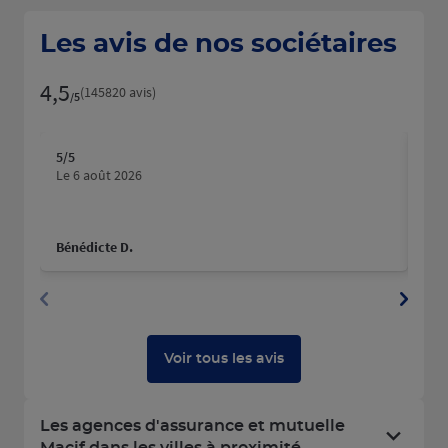
Les avis de nos sociétaires
4,5
Note de 4.5 sur 5
(145820 avis)
/5
5
/5
5
/5
Note de 5 sur 5
N
Le 6 août 2026
Le 
Bénédicte D.
yan
Voir tous les avis
Les agences d'assurance et mutuelle