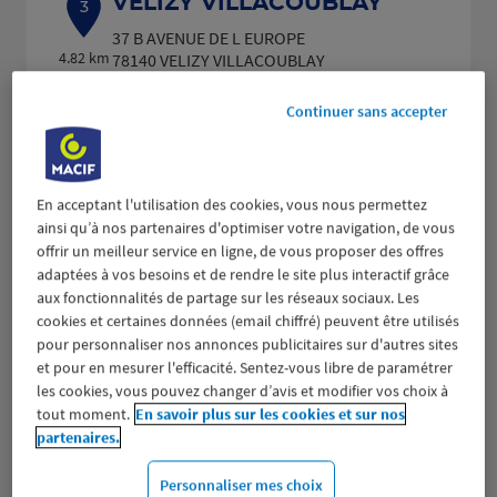
VELIZY VILLACOUBLAY
3
37 B AVENUE DE L EUROPE
4.82 km
78140 VELIZY VILLACOUBLAY
(263 avis)
4,3
/5
Note de 4.3 sur 5
Fermé actuellement
Continuer sans accepter
Prendre RDV
Voir plus
En acceptant l'utilisation des cookies, vous nous permettez
ainsi qu’à nos partenaires d'optimiser votre navigation, de vous
offrir un meilleur service en ligne, de vous proposer des offres
adaptées à vos besoins et de rendre le site plus interactif grâce
CHATILLON
aux fonctionnalités de partage sur les réseaux sociaux. Les
4
cookies et certaines données (email chiffré) peuvent être utilisés
167 AVENUE DE PARIS
pour personnaliser nos annonces publicitaires sur d'autres sites
5.33 km
92320 CHATILLON
et pour en mesurer l'efficacité. Sentez-vous libre de paramétrer
(221 avis)
4,4
/5
Note de 4.4 sur 5
les cookies, vous pouvez changer d’avis et modifier vos choix à
Fermé actuellement
tout moment.
En savoir plus sur les cookies et sur nos
Prendre RDV
partenaires.
Personnaliser mes choix
Voir plus