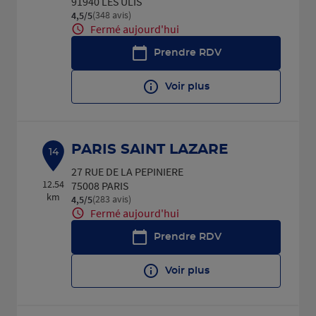
91940 LES ULIS
(348 avis)
4,5
/5
Note de 4.5 sur 5
Fermé aujourd'hui
Prendre RDV
Voir plus
PARIS SAINT LAZARE
14
27 RUE DE LA PEPINIERE
12.54
75008 PARIS
km
(283 avis)
4,5
/5
Note de 4.5 sur 5
Fermé aujourd'hui
Prendre RDV
Voir plus