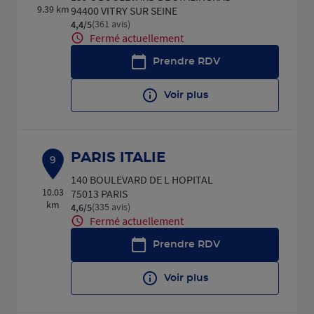
9.39 km
94400 VITRY SUR SEINE
(361 avis)
4,4
/5
Note de 4.4 sur 5
Fermé actuellement
Prendre RDV
Voir plus
PARIS ITALIE
9
140 BOULEVARD DE L HOPITAL
10.03
75013 PARIS
km
(335 avis)
4,6
/5
Note de 4.6 sur 5
Fermé actuellement
Prendre RDV
Voir plus