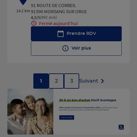
91 ROUTE DE CORBEIL
14.2 km
91390 MORSANG SUR ORGE
(492 avis)
4,5
/5
Note de 4.5 sur 5
Fermé aujourd'hui
Prendre RDV
Voir plus
1
2
3
Suivant