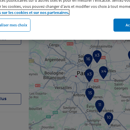
s publicitaires sur d'autres sites et pour en mesurer l'efficacité. Sentez-vo
 les cookies, vous pouvez changer d’avis et modifier vos choix à tout mome
s sur les cookies et sur nos partenaires.
liser mes choix
Ac
plus
x3
16
x4
x3
15
plus
11
10