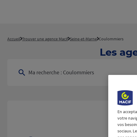
Accueil
Trouver une agence Macif
Seine-et-Marne
Coulommiers
Les ag
Ma recherche :
Coulommiers
En accepta
votre navi
vos besoins
sociaux. L