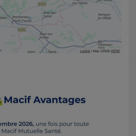
Leaflet
| Map ©2026
HERE