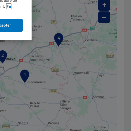
us libre de
+
nt.
En
−
cepter
4
2
1