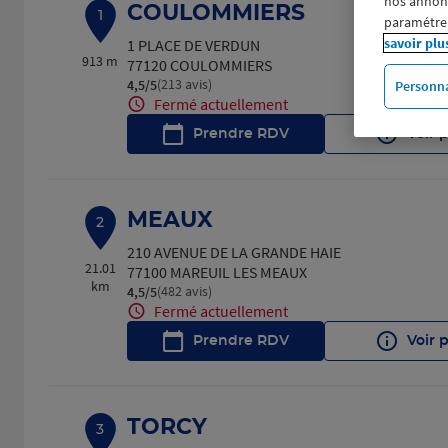
nos annonce
COULOMMIERS
1
paramétrer
savoir plu
1 PLACE DE VERDUN
913 m
77120 COULOMMIERS
(213 avis)
4,5
/5
Personna
Note de 4.5 sur 5
Fermé actuellement
Prendre RDV
Voir 
MEAUX
2
210 AVENUE DE LA GRANDE HAIE
21.01
77100 MAREUIL LES MEAUX
km
(482 avis)
4,5
/5
Note de 4.5 sur 5
Fermé actuellement
Prendre RDV
Voir 
TORCY
3