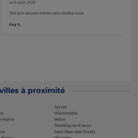
Le 6 août 2026
Très bon accueil même sans rendez-vous
Guy S.
illes à proximité
Sevran
is
Villemomble
r-Marne
Melun
Tremblay-en-France
nce
Saint-Maur-des-Fossés
r-Marne
Villepinte