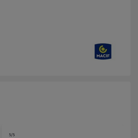
5
/5
Note de 5 sur 5