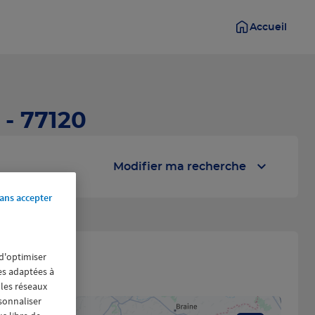
Accueil
- 77120
Modifier ma recherche
ans accepter
 d'optimiser
s
res adaptées à
 les réseaux
rsonnaliser