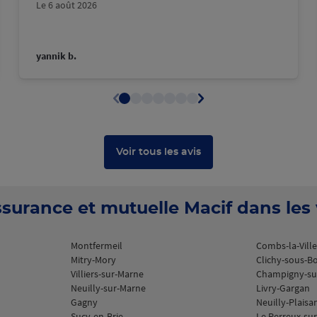
Le 6 août 2026
plus
yannik b.
Voir tous les avis
plus
surance et mutuelle Macif dans les v
Montfermeil
Combs-la-Ville
Mitry-Mory
Clichy-sous-Bo
Villiers-sur-Marne
Champigny-su
Neuilly-sur-Marne
Livry-Gargan
Gagny
Neuilly-Plaisa
Sucy-en-Brie
Le Perreux-su
plus