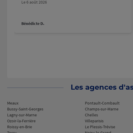
Fermé actuellement
Le 6 août 2026
Prendre RDV
Voir 
Bénédicte D.
NOISY LE GRAND
8
17 CLOS DES CASCADES
40.14
93160 NOISY LE GRAND
km
(268 avis)
4,3
/5
Note de 4.3 sur 5
Fermé actuellement
Prendre RDV
Voir 
Les agences d'as
LIVRY GARGAN
9
Meaux
Pontault-Combault
163 AVENUE ARISTIDE BRIAND
Bussy-Saint-Georges
Champs-sur-Marne
42.96
93190 LIVRY GARGAN
Lagny-sur-Marne
Chelles
km
(336 avis)
4,3
/5
Note de 4.3 sur 5
Ozoir-la-Ferrière
Villeparisis
Fermé actuellement
Roissy-en-Brie
Le Plessis-Trévise
Torcy
Noisy-le-Grand
Prendre RDV
Voir 