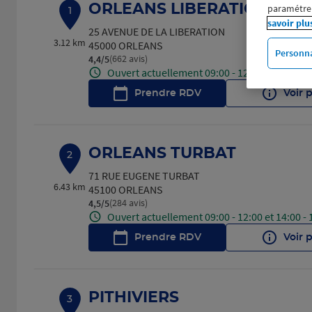
ORLEANS LIBERATION
paramétrer
1
savoir plu
25 AVENUE DE LA LIBERATION
3.12 km
45000 ORLEANS
Personna
(662 avis)
4,4
/5
Note de 4.4 sur 5
Ouvert actuellement 09:00 - 12:30 et 13:30 - 
Prendre RDV
Voir 
ORLEANS TURBAT
2
71 RUE EUGENE TURBAT
6.43 km
45100 ORLEANS
(284 avis)
4,5
/5
Note de 4.5 sur 5
Ouvert actuellement 09:00 - 12:00 et 14:00 - 
Prendre RDV
Voir 
PITHIVIERS
3