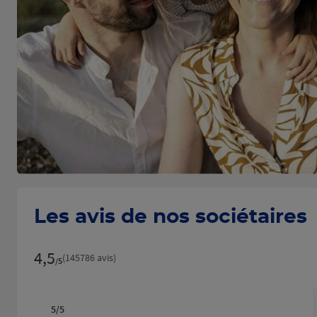
Les avis de nos sociétaires
4,5
Note de 4.5 sur 5
(145786 avis)
/5
5
/5
Note de 5 sur 5