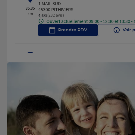
1 MAIL SUD
35.35
45300 PITHIVIERS
km
(232 avis)
4,6
/5
Note de 4.6 sur 5
Ouvert actuellement 09:00 - 12:30 et 13:30 - 
Prendre RDV
Voir 
CHATEAUDUN
4
38 RUE DE LA REPUBLIQUE
46.25
28200 CHATEAUDUN
km
(178 avis)
4,5
/5
Note de 4.5 sur 5
Ouvert actuellement 09:00 - 12:00 et 13:30 - 
Prendre RDV
Voir 