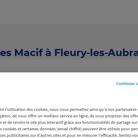
es Macif à Fleury-les-Aubra
Continuer s
nt l'utilisation des cookies, vous nous permettez ainsi qu’à nos partenaires
agences Macif à Fleury-les-Aubr
gation, de vous offrir un meilleur service en ligne, de vous proposer des off
 et de rendre le site plus interactif grâce aux fonctionnalités de partage sur
es cookies et certaines données (email chiffré) peuvent être utilisés pour pe
s publicitaires sur d'autres sites et pour en mesurer l'efficacité. Sentez-vo