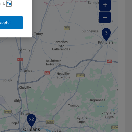
nt.
En
+
−
cepter
3
x2