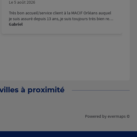
Le 5 août 2026
Très bon accueil/service client à la MACIF Orléans auquel
je suis assuré depuis 13 ans, je suis toujours très bien reçu,
Gabriel
le personnel est aimable, à l'écoute et prend le temps. J'ai
effectué dernièrement une demande par téléphone pour
une réparation suite à un bris de glace sur ma voiture qui
a été traitée immédiatement et de façon efficace, d'autre
part la personne au téléphone a été très sympathique et
compréhensif qui m'a tout bien expliqué et j'ai aussi eu
droit aussi à un geste commercial.
illes à proximité
Powered by
evermaps ©