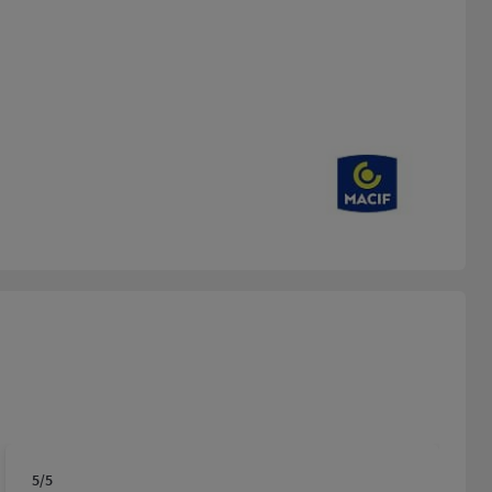
5
/5
Note de 5 sur 5