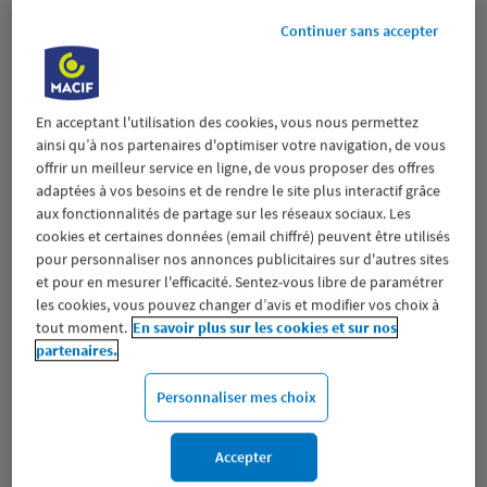
3.04 km
26000 VALENCE
Continuer sans accepter
(526 avis)
4,5
/5
Note de 4.5 sur 5
Fermé actuellement
Prendre RDV
En acceptant l'utilisation des cookies, vous nous permettez
ainsi qu’à nos partenaires d'optimiser votre navigation, de vous
Voir plus
offrir un meilleur service en ligne, de vous proposer des offres
adaptées à vos besoins et de rendre le site plus interactif grâce
aux fonctionnalités de partage sur les réseaux sociaux. Les
cookies et certaines données (email chiffré) peuvent être utilisés
TOURNON SUR RHONE
2
pour personnaliser nos annonces publicitaires sur d'autres sites
20 AVENUE MARECHAL FOCH
et pour en mesurer l'efficacité. Sentez-vous libre de paramétrer
16.07
07300 TOURNON SUR RHONE
les cookies, vous pouvez changer d’avis et modifier vos choix à
km
(125 avis)
4,7
/5
Note de 4.7 sur 5
tout moment.
En savoir plus sur les cookies et sur nos
Fermé actuellement
partenaires.
Prendre RDV
Personnaliser mes choix
Voir plus
Accepter