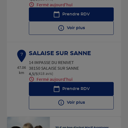
Fermé aujourd'hui
Prendre RDV
Voir plus
SALAISE SUR SANNE
7
14 IMPASSE DU RENIVET
47.06
38150 SALAISE SUR SANNE
km
(418 avis)
4,5
/5
Note de 4.5 sur 5
Fermé aujourd'hui
Prendre RDV
Voir plus