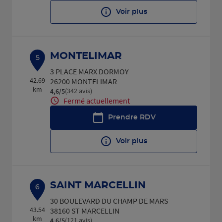
Voir plus
MONTELIMAR
5
3 PLACE MARX DORMOY
42.69
26200 MONTELIMAR
km
(342 avis)
4,6
/5
Note de 4.6 sur 5
Fermé actuellement
Prendre RDV
Voir plus
SAINT MARCELLIN
6
30 BOULEVARD DU CHAMP DE MARS
43.54
38160 ST MARCELLIN
km
(121 avis)
4,6
/5
Note de 4.6 sur 5