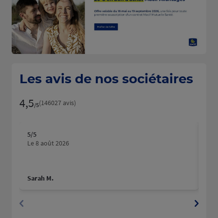
Les avis de nos sociétaires
4,5
Note de 4.5 sur 5
(146027 avis)
/5
5
/5
5
/5
Note de 5 sur 5
N
Le 8 août 2026
Le 
Sarah M.
Gin