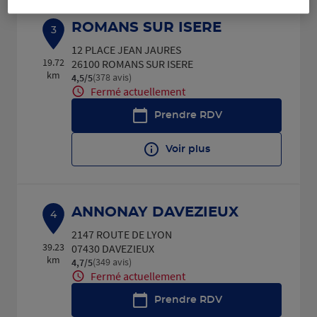
ROMANS SUR ISERE
3
12 PLACE JEAN JAURES
19.72
26100 ROMANS SUR ISERE
km
(378 avis)
4,5
/5
Note de 4.5 sur 5
Fermé actuellement
Prendre RDV
Voir plus
ANNONAY DAVEZIEUX
4
2147 ROUTE DE LYON
39.23
07430 DAVEZIEUX
km
(349 avis)
4,7
/5
Note de 4.7 sur 5
Fermé actuellement
Prendre RDV