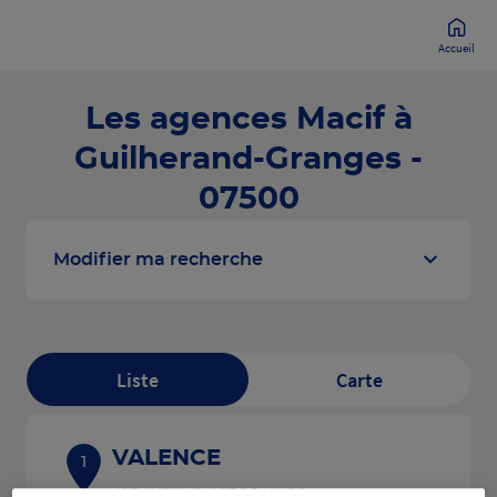
Accueil
Les agences Macif à
Guilherand-Granges -
07500
Modifier ma recherche
Liste
Carte
VALENCE
1
497 AVENUE VICTOR HUGO