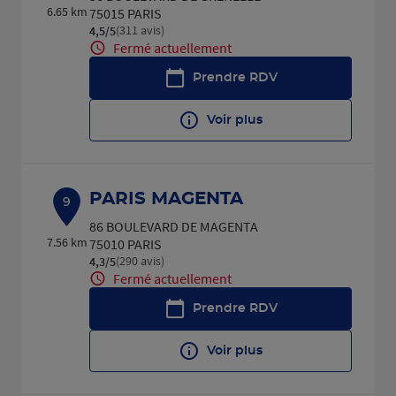
6.65 km
75015 PARIS
(311 avis)
4,5
/5
Note de 4.5 sur 5
Fermé actuellement
Prendre RDV
Voir plus
PARIS MAGENTA
9
86 BOULEVARD DE MAGENTA
7.56 km
75010 PARIS
(290 avis)
4,3
/5
Note de 4.3 sur 5
Fermé actuellement
Prendre RDV
Voir plus