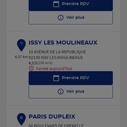
Prendre RDV
Voir plus
ISSY LES MOULINEAUX
7
10 AVENUE DE LA REPUBLIQUE
6.37 km
92130 ISSY LES MOULINEAUX
(156 avis)
4,5
/5
Note de 4.5 sur 5
Fermé aujourd'hui
Prendre RDV
Voir plus
PARIS DUPLEIX
8
56 BOULEVARD DE GRENELLE