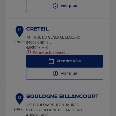
Voir plus
CRETEIL
12
74 T RUE DU GENERAL LECLERC
8.76 km
94000 CRETEIL
(267 avis)
4,6
/5
Note de 4.6 sur 5
Fermé actuellement
Prendre RDV
Voir plus
BOULOGNE BILLANCOURT
13
125 BOULEVARD JEAN JAURES
8.96 km
92100 BOULOGNE BILLANCOURT
(310 avis)
4,3
/5
Note de 4.3 sur 5