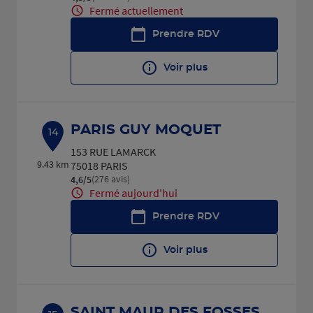
Fermé actuellement
Prendre RDV
Voir plus
PARIS GUY MOQUET
14
153 RUE LAMARCK
9.43 km
75018 PARIS
(276 avis)
4,6
/5
Note de 4.6 sur 5
Fermé aujourd'hui
Prendre RDV
Voir plus
SAINT MAUR DES FOSSES