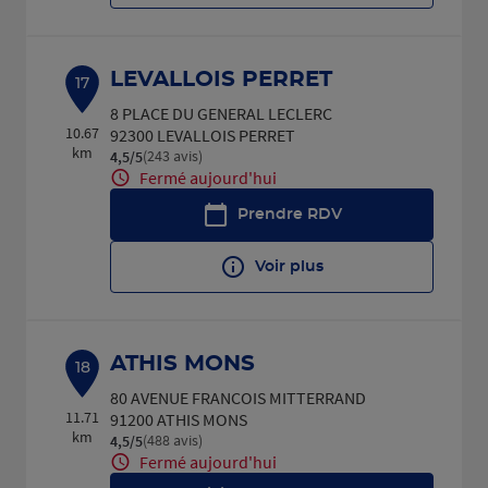
LEVALLOIS PERRET
17
8 PLACE DU GENERAL LECLERC
10.67
92300 LEVALLOIS PERRET
km
(243 avis)
4,5
/5
Note de 4.5 sur 5
Fermé aujourd'hui
Prendre RDV
Voir plus
ATHIS MONS
18
80 AVENUE FRANCOIS MITTERRAND
11.71
91200 ATHIS MONS
km
(488 avis)
4,5
/5
Note de 4.5 sur 5
Fermé aujourd'hui