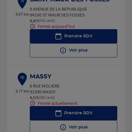
15
9 AVENUE DE LA REPUBLIQUE
9.57 km
94100 ST MAUR DES FOSSES
(292 avis)
4,4
/5
Note de 4.4 sur 5
Fermé aujourd'hui
Prendre RDV
Voir plus
MASSY
16
6 RUE MOLIERE
9.77 km
91300 MASSY
(382 avis)
4,5
/5
Note de 4.5 sur 5
Fermé actuellement
Prendre RDV
Voir plus