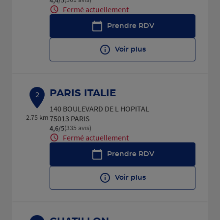
Fermé actuellement
Prendre RDV
Voir plus
PARIS ITALIE
2
140 BOULEVARD DE L HOPITAL
2.75 km
75013 PARIS
(335 avis)
4,6
/5
Note de 4.6 sur 5
Fermé actuellement
Prendre RDV
Voir plus