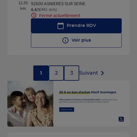
12.55
92600 ASNIERES SUR SEINE
km
(481 avis)
4,4
/5
Note de 4.4 sur 5
Fermé actuellement
Prendre RDV
Voir plus
1
2
3
Suivant