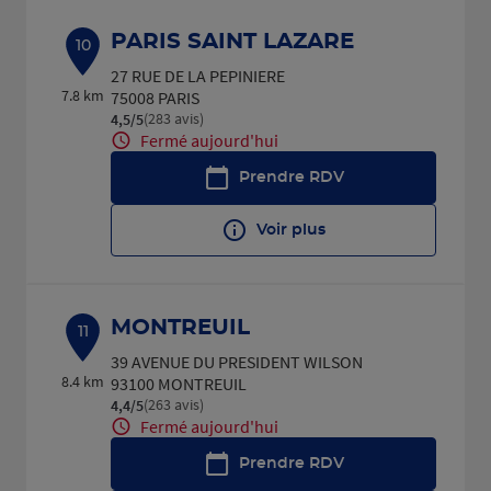
PARIS SAINT LAZARE
10
27 RUE DE LA PEPINIERE
7.8 km
75008 PARIS
(283 avis)
4,5
/5
Note de 4.5 sur 5
Fermé aujourd'hui
Prendre RDV
Voir plus
MONTREUIL
11
39 AVENUE DU PRESIDENT WILSON
8.4 km
93100 MONTREUIL
(263 avis)
4,4
/5
Note de 4.4 sur 5
Fermé aujourd'hui
Prendre RDV