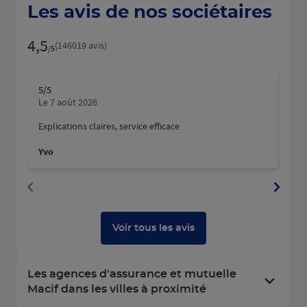
Les avis de nos sociétaires
4,5
Note de 4.5 sur 5
(146019 avis)
/5
5
/5
5
/5
Note de 5 sur 5
N
Le 7 août 2026
Le 
Explications claires, service efficace
Nous
fait
Yvo
Mart
Dyla
Voir tous les avis
Les agences d'assurance et mutuelle
Macif dans les villes à proximité