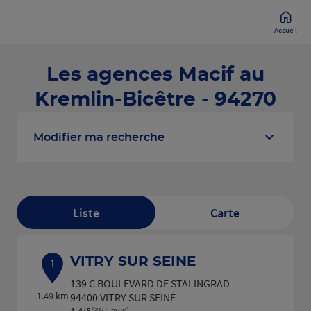
Accueil
Les agences Macif au
Kremlin-Bicêtre - 94270
Modifier ma recherche
Liste
Carte
VITRY SUR SEINE
1
139 C BOULEVARD DE STALINGRAD
1.49 km
94400 VITRY SUR SEINE
(361 avis)
4,4
/5
Note de 4.4 sur 5