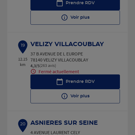
Prendre RDV
Voir plus
VELIZY VILLACOUBLAY
19
37 B AVENUE DE L EUROPE
12.15
78140 VELIZY VILLACOUBLAY
km
(263 avis)
4,3
/5
Note de 4.3 sur 5
Fermé actuellement
Prendre RDV
Voir plus
ASNIERES SUR SEINE
20
4 AVENUE LAURENT CELY