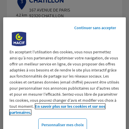
CHATILLON
3
167 AVENUE DE PARIS
4.2 km
92320 CHATILLON
(221 avis)
4,4
/5
Note de 4.4 sur 5
Fermé actuellement
Continuer sans accepter
Prendre RDV
Voir plus
En acceptant l'utilisation des cookies, vous nous permettez
ainsi qu’à nos partenaires d'optimiser votre navigation, de vous
offrir un meilleur service en ligne, de vous proposer des offres
adaptées à vos besoins et de rendre le site plus interactif grâce
BOURG LA REINE
aux fonctionnalités de partage sur les réseaux sociaux. Les
4
cookies et certaines données (email chiffré) peuvent être utilisés
60 AVENUE DU GENERAL LECLERC
pour personnaliser nos annonces publicitaires sur d'autres sites
4.2 km
92340 BOURG LA REINE
et pour en mesurer l'efficacité. Sentez-vous libre de paramétrer
(358 avis)
4,6
/5
Note de 4.6 sur 5
les cookies, vous pouvez changer d’avis et modifier vos choix à
Fermé actuellement
tout moment.
En savoir plus sur les cookies et sur nos
partenaires.
Prendre RDV
Personnaliser mes choix
Voir plus