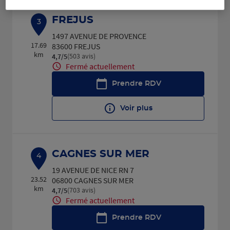
FREJUS
3
1497 AVENUE DE PROVENCE
17.69
83600 FREJUS
km
(503 avis)
4,7
/5
Note de 4.7 sur 5
Fermé actuellement
Prendre RDV
Voir plus
CAGNES SUR MER
4
19 AVENUE DE NICE RN 7
23.52
06800 CAGNES SUR MER
km
(703 avis)
4,7
/5
Note de 4.7 sur 5
Fermé actuellement
Prendre RDV