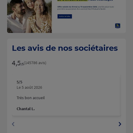
Les avis de nos sociétaires
4,5
Note de 4.5 sur 5
(145786 avis)
/5
5
/5
5
/5
Note de 5 sur 5
N
Le 5 août 2026
Le 
Très bon accueil
Mer
hum
Chantal L.
Pau