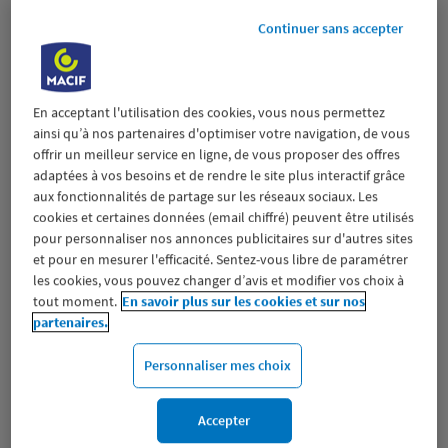
5.09 km
06150 CANNES LA BOCCA
Continuer sans accepter
(360 avis)
4,5
/5
Note de 4.5 sur 5
Fermé actuellement
Prendre RDV
En acceptant l'utilisation des cookies, vous nous permettez
ainsi qu’à nos partenaires d'optimiser votre navigation, de vous
Voir plus
offrir un meilleur service en ligne, de vous proposer des offres
adaptées à vos besoins et de rendre le site plus interactif grâce
aux fonctionnalités de partage sur les réseaux sociaux. Les
cookies et certaines données (email chiffré) peuvent être utilisés
GRASSE
2
pour personnaliser nos annonces publicitaires sur d'autres sites
12 ROUTE DE CANNES
et pour en mesurer l'efficacité. Sentez-vous libre de paramétrer
12.52
06130 GRASSE
les cookies, vous pouvez changer d’avis et modifier vos choix à
km
(252 avis)
4,6
/5
Note de 4.6 sur 5
tout moment.
En savoir plus sur les cookies et sur nos
Fermé actuellement
partenaires.
Prendre RDV
Personnaliser mes choix
Voir plus
Accepter