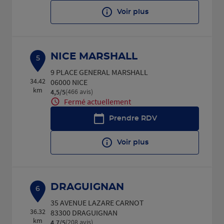
Voir plus
NICE MARSHALL
5
9 PLACE GENERAL MARSHALL
34.42
06000 NICE
km
(466 avis)
4,5
/5
Note de 4.5 sur 5
Fermé actuellement
Prendre RDV
Voir plus
DRAGUIGNAN
6
35 AVENUE LAZARE CARNOT
36.32
83300 DRAGUIGNAN
km
(208 avis)
4,7
/5
Note de 4.7 sur 5