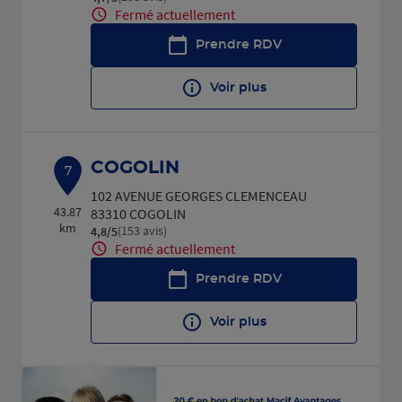
Fermé actuellement
Prendre RDV
Voir plus
COGOLIN
7
102 AVENUE GEORGES CLEMENCEAU
43.87
83310 COGOLIN
km
(153 avis)
4,8
/5
Note de 4.8 sur 5
Fermé actuellement
Prendre RDV
Voir plus