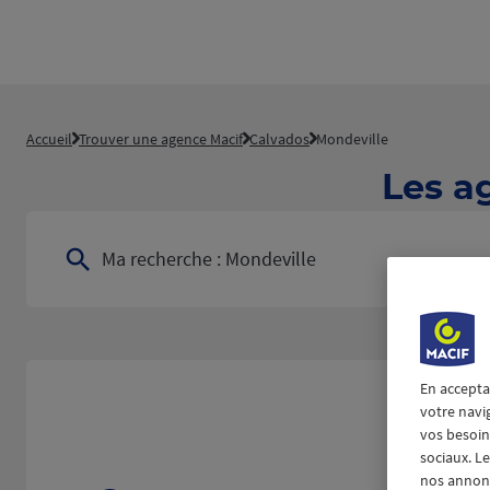
Accueil
Trouver une agence Macif
Calvados
Mondeville
Les a
Ma recherche :
Mondeville
En accepta
votre navi
vos besoins
sociaux. L
nos annonce