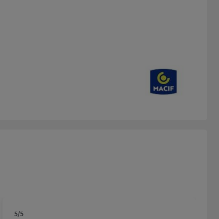
5
/5
Note de 5 sur 5