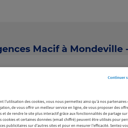
gences Macif à Mondeville -
Continuer s
nt l'utilisation des cookies, vous nous permettez ainsi qu’à nos partenaires
6 agences Macif à Mondeville
gation, de vous offrir un meilleur service en ligne, de vous proposer des off
 et de rendre le site plus interactif grâce aux fonctionnalités de partage sur
es cookies et certaines données (email chiffré) peuvent être utilisés pour pe
s publicitaires sur d'autres sites et pour en mesurer l'efficacité. Sentez-vo