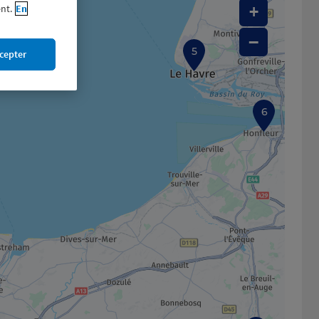
nt.
En
+
−
5
cepter
6