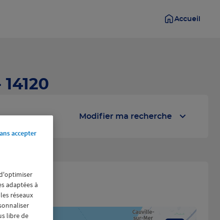
Accueil
 14120
Modifier ma recherche
ans accepter
 d'optimiser
res adaptées à
 les réseaux
rsonnaliser
us libre de