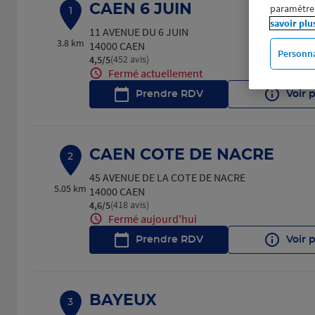
CAEN 6 JUIN
paramétrer
1
savoir plu
11 AVENUE DU 6 JUIN
3.8 km
14000 CAEN
Personna
(452 avis)
4,5
/5
Note de 4.5 sur 5
Fermé actuellement
Prendre RDV
Voir 
CAEN COTE DE NACRE
2
45 AVENUE DE LA COTE DE NACRE
5.05 km
14000 CAEN
(418 avis)
4,6
/5
Note de 4.6 sur 5
Fermé aujourd'hui
Prendre RDV
Voir 
BAYEUX
3