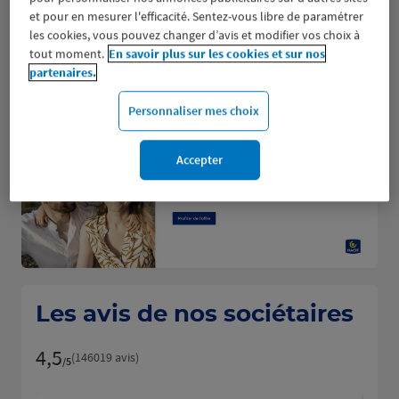
Fermé aujourd'hui
et pour en mesurer l'efficacité. Sentez-vous libre de paramétrer
les cookies, vous pouvez changer d’avis et modifier vos choix à
Prendre RDV
tout moment.
En savoir plus sur les cookies et sur nos
partenaires.
Voir plus
Personnaliser mes choix
Accepter
Les avis de nos sociétaires
4,5
Note de 4.5 sur 5
(146019 avis)
/5