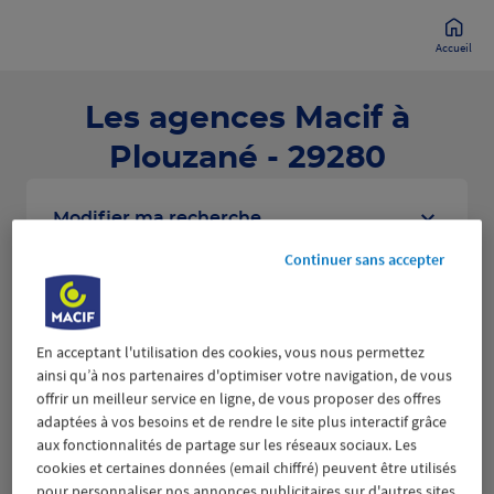
Accueil
Les agences Macif à
Plouzané - 29280
Modifier ma recherche
Continuer sans accepter
Liste
Carte
En acceptant l'utilisation des cookies, vous nous permettez
ainsi qu’à nos partenaires d'optimiser votre navigation, de vous
offrir un meilleur service en ligne, de vous proposer des offres
BREST
adaptées à vos besoins et de rendre le site plus interactif grâce
1
aux fonctionnalités de partage sur les réseaux sociaux. Les
3 RUE DU 8 MAI 1945
cookies et certaines données (email chiffré) peuvent être utilisés
9.83 km
29200 BREST
pour personnaliser nos annonces publicitaires sur d'autres sites
(532 avis)
4,6
/5
Note de 4.6 sur 5