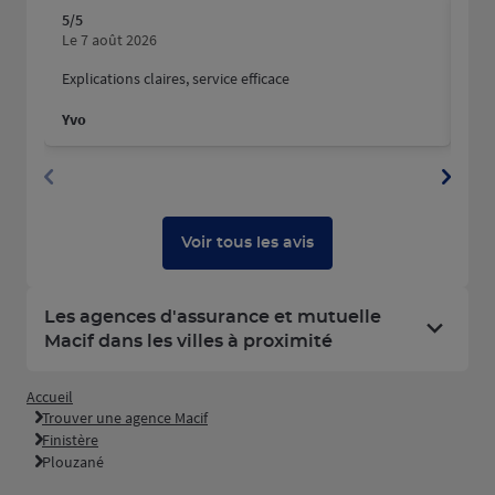
5
/5
5
/5
Note de 5 sur 5
N
Le 7 août 2026
Le 
Explications claires, service efficace
Nous
fait
Yvo
Mart
Dyla
Voir tous les avis
Les agences d'assurance et mutuelle
Macif dans les villes à proximité
Accueil
Trouver une agence Macif
Finistère
Plouzané