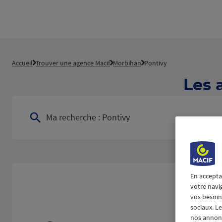
Accueil
Trouver une agence Macif
Morbihan
Pontivy
Les 
Ma recherche :
Pontivy
En accepta
votre navi
vos besoins
sociaux. L
nos annonce