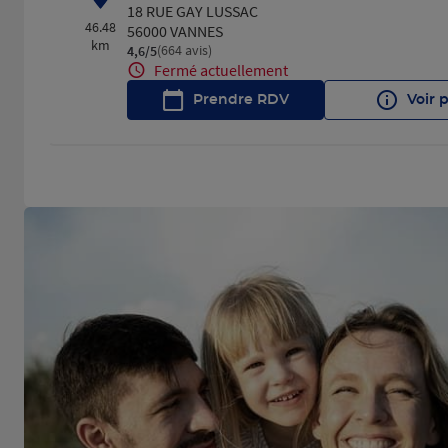
18 RUE GAY LUSSAC
46.48
56000 VANNES
km
(664 avis)
4,6
/5
Note de 4.6 sur 5
Fermé actuellement
Prendre RDV
Voir 