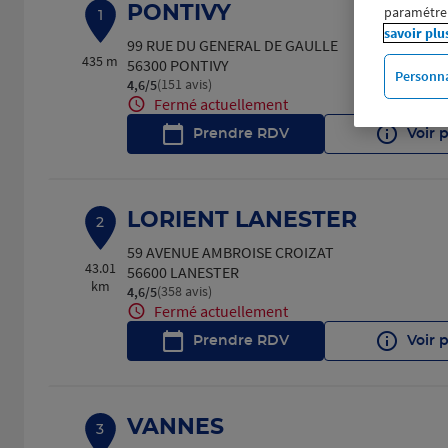
PONTIVY
paramétrer
1
savoir plu
99 RUE DU GENERAL DE GAULLE
435 m
56300 PONTIVY
Personna
(151 avis)
4,6
/5
Note de 4.6 sur 5
Fermé actuellement
Prendre RDV
Voir 
LORIENT LANESTER
2
59 AVENUE AMBROISE CROIZAT
43.01
56600 LANESTER
km
(358 avis)
4,6
/5
Note de 4.6 sur 5
Fermé actuellement
Prendre RDV
Voir 
VANNES
3