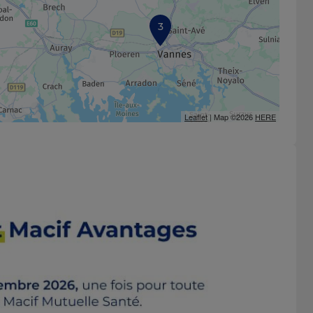
3
Leaflet
| Map ©2026
HERE