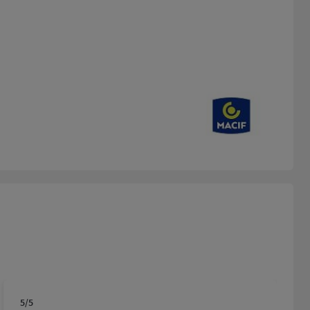
5
/5
Note de 5 sur 5