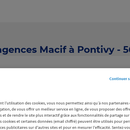
agences Macif à Pontivy - 
Continuer s
nt l'utilisation des cookies, vous nous permettez ainsi qu’à nos partenaires
3 agences Macif à Pontivy
gation, de vous offrir un meilleur service en ligne, de vous proposer des off
 et de rendre le site plus interactif grâce aux fonctionnalités de partage sur
es cookies et certaines données (email chiffré) peuvent être utilisés pour pe
s publicitaires sur d'autres sites et pour en mesurer l'efficacité. Sentez-vo