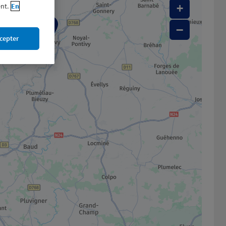
nt.
En
+
1
−
cepter