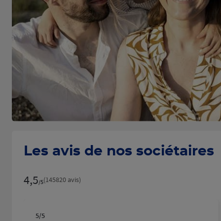
Les avis de nos sociétaires
4,5
Note de 4.5 sur 5
(145820 avis)
/5
5
/5
Note de 5 sur 5