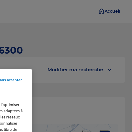
Accueil
56300
Modifier ma recherche
ans accepter
 d'optimiser
res adaptées à
 les réseaux
rsonnaliser
us libre de