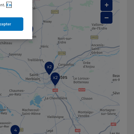
+
nt.
En
−
cepter
10
x2
x2
4