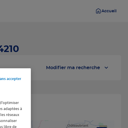
Accueil
4210
Modifier ma recherche
ans accepter
 d'optimiser
res adaptées à
 les réseaux
rsonnaliser
us libre de