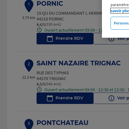
PORNIC
paramétrer
1
savoir plu
19 QU DU COMMANDANT L HERMINIER
3.75 km
44210 PORNIC
Personna
(339 avis)
4,6
/5
Note de 4.6 sur 5
Ouvert actuellement 09:00 - 12:00 et 13:30 - 
Prendre RDV
Voir 
SAINT NAZAIRE TRIGNAC
2
RUE DES TYPHAS
22.3 km
44570 TRIGNAC
(546 avis)
4,5
/5
Note de 4.5 sur 5
Ouvert actuellement 09:00 - 12:30 et 13:30 - 
Prendre RDV
Voir 
PONTCHATEAU
3