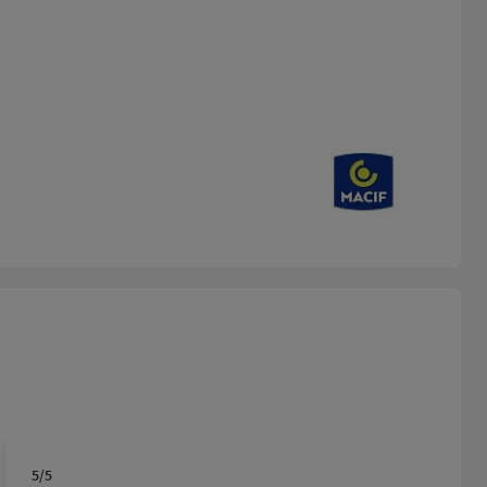
5
/5
Note de 5 sur 5