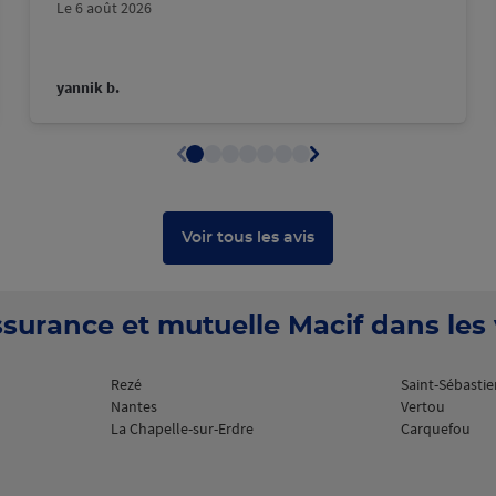
18:00
Le 6 août 2026
plus
yannik b.
18:00
Voir tous les avis
plus
surance et mutuelle Macif dans les v
SUR
Rezé
Saint-Sébastie
Nantes
Vertou
La Chapelle-sur-Erdre
Carquefou
18:00