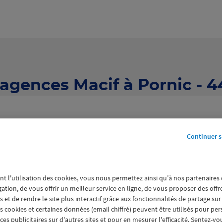
 agences Macif à Pornic - 4
Continuer s
nt l'utilisation des cookies, vous nous permettez ainsi qu’à nos partenaires
10 agences Macif à Pornic
gation, de vous offrir un meilleur service en ligne, de vous proposer des off
 et de rendre le site plus interactif grâce aux fonctionnalités de partage sur
es cookies et certaines données (email chiffré) peuvent être utilisés pour pe
s publicitaires sur d'autres sites et pour en mesurer l'efficacité. Sentez-vo