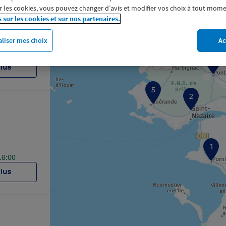
 les cookies, vous pouvez changer d’avis et modifier vos choix à tout mome
s sur les cookies et sur nos partenaires.
liser mes choix
Ac
17:30
3
plus
5
2
1
18:00
plus