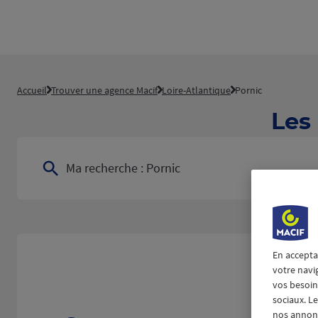
Accueil
Trouver une agence Macif
Loire-Atlantique
Pornic
Les
Ma recherche :
Pornic
En accepta
votre navi
vos besoins
sociaux. L
nos annonce