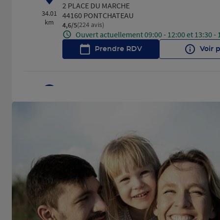
2 PLACE DU MARCHE
34.01
44160 PONTCHATEAU
km
(224 avis)
4,6
/5
Note de 4.6 sur 5
Ouvert actuellement 09:00 - 12:00 et 13:30 - 
Prendre RDV
Voir 
CHALLANS
4
PLACE DE L EUROPE
34.42
85300 CHALLANS
km
(553 avis)
4,5
/5
Note de 4.5 sur 5
Ouvert actuellement 09:00 - 13:00 et 14:00 - 
Prendre RDV
Voir 
GUERANDE
5
AVENUE GUSTAVE FLAUBERT
34.96
44350 GUERANDE