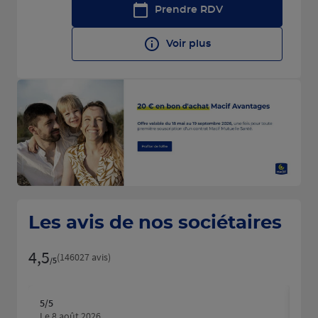
Prendre RDV
Voir plus
Les avis de nos sociétaires
4,5
Note de 4.5 sur 5
(146027 avis)
/5
5
/5
5
/5
Note de 5 sur 5
N
Le 8 août 2026
Le 