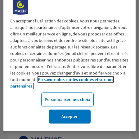
Fermé aujourd'hui
Prendre RDV
En acceptant l'utilisation des cookies, vous nous permettez
ainsi qu’à nos partenaires d'optimiser votre navigation, de vous
Voir plus
offrir un meilleur service en ligne, de vous proposer des offres
adaptées à vos besoins et de rendre le site plus interactif grâce
aux fonctionnalités de partage sur les réseaux sociaux. Les
cookies et certaines données (email chiffré) peuvent être utilisés
TOURNON SUR RHONE
pour personnaliser nos annonces publicitaires sur d'autres sites
2
et pour en mesurer l'efficacité. Sentez-vous libre de paramétrer
20 AVENUE MARECHAL FOCH
les cookies, vous pouvez changer d’avis et modifier vos choix à
17.64
07300 TOURNON SUR RHONE
tout moment.
En savoir plus sur les cookies et sur nos
km
(125 avis)
4,7
/5
Note de 4.7 sur 5
partenaires.
Fermé aujourd'hui
Prendre RDV
Personnaliser mes choix
Voir plus
Accepter