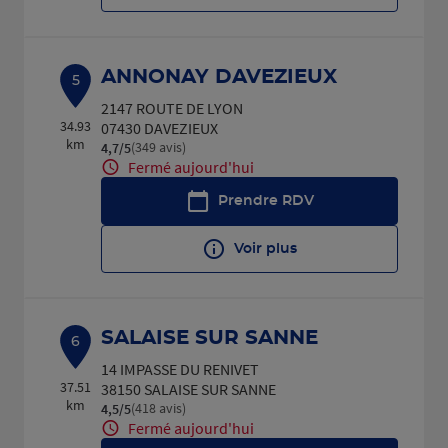
ANNONAY DAVEZIEUX
5
2147 ROUTE DE LYON
34.93
07430 DAVEZIEUX
km
(349 avis)
4,7
/5
Note de 4.7 sur 5
Fermé aujourd'hui
Prendre RDV
Voir plus
SALAISE SUR SANNE
6
14 IMPASSE DU RENIVET
37.51
38150 SALAISE SUR SANNE
km
(418 avis)
4,5
/5
Note de 4.5 sur 5
Fermé aujourd'hui