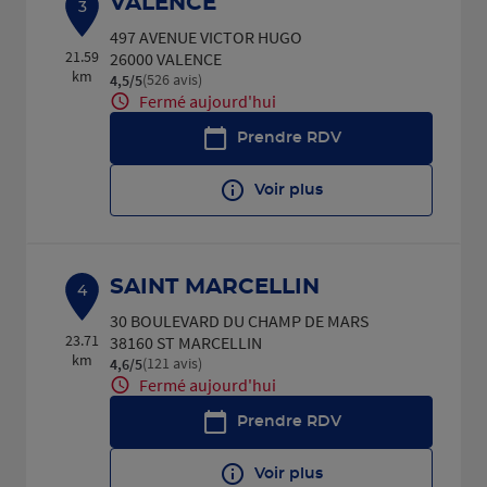
VALENCE
3
497 AVENUE VICTOR HUGO
21.59
26000 VALENCE
km
(526 avis)
4,5
/5
Note de 4.5 sur 5
Fermé aujourd'hui
Prendre RDV
Voir plus
SAINT MARCELLIN
4
30 BOULEVARD DU CHAMP DE MARS
23.71
38160 ST MARCELLIN
km
(121 avis)
4,6
/5
Note de 4.6 sur 5
Fermé aujourd'hui
Prendre RDV
Voir plus