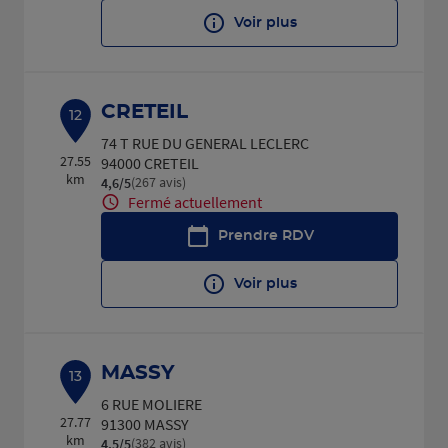
Voir plus
CRETEIL
12
74 T RUE DU GENERAL LECLERC
27.55
94000 CRETEIL
km
(267 avis)
4,6
/5
Note de 4.6 sur 5
Fermé actuellement
Prendre RDV
Voir plus
MASSY
13
6 RUE MOLIERE
27.77
91300 MASSY
km
(382 avis)
4,5
/5
Note de 4.5 sur 5