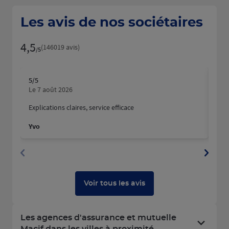
Les avis de nos sociétaires
4,5
Note de 4.5 sur 5
(146019 avis)
/5
5
/5
5
/5
Note de 5 sur 5
N
Le 7 août 2026
Le 
Explications claires, service efficace
Nous
fait
Yvo
Mart
Dyla
Voir tous les avis
Les agences d'assurance et mutuelle