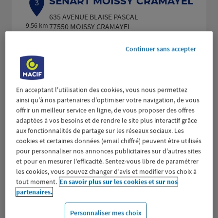
SENART MOISSY CRAMAYEL
3
635 AVENUE BLAISE PASCAL
9.56 km
77550 MOISSY CRAMAYEL
(360 avis)
4,5
/5
Note de 4.5 sur 5
Fermé aujourd'hui
Continuer sans accepter
Prendre RDV
Voir plus
En acceptant l'utilisation des cookies, vous nous permettez
ainsi qu’à nos partenaires d'optimiser votre navigation, de vous
offrir un meilleur service en ligne, de vous proposer des offres
adaptées à vos besoins et de rendre le site plus interactif grâce
RIS ORANGIS
aux fonctionnalités de partage sur les réseaux sociaux. Les
4
cookies et certaines données (email chiffré) peuvent être utilisés
9 AVENUE JOLIOT CURIE
pour personnaliser nos annonces publicitaires sur d'autres sites
13.91
91130 RIS ORANGIS
et pour en mesurer l'efficacité. Sentez-vous libre de paramétrer
km
(479 avis)
4,5
/5
Note de 4.5 sur 5
les cookies, vous pouvez changer d’avis et modifier vos choix à
Fermé actuellement
tout moment.
En savoir plus sur les cookies et sur nos
Prendre RDV
partenaires.
Personnaliser mes choix
Voir plus