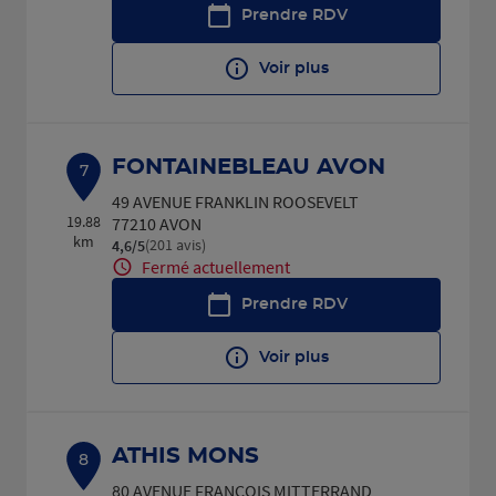
Prendre RDV
Voir plus
FONTAINEBLEAU AVON
7
49 AVENUE FRANKLIN ROOSEVELT
19.88
77210 AVON
km
(201 avis)
4,6
/5
Note de 4.6 sur 5
Fermé actuellement
Prendre RDV
Voir plus
ATHIS MONS
8
80 AVENUE FRANCOIS MITTERRAND