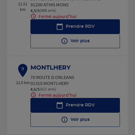
21.51
91200 ATHIS MONS
km
(488 avis)
4,5
/5
Note de 4.5 sur 5
Fermé aujourd'hui
Prendre RDV
Voir plus
MONTLHERY
9
70 ROUTE D ORLEANS
22.5 km
91310 MONTLHERY
(421 avis)
4,6
/5
Note de 4.6 sur 5
Fermé aujourd'hui
Prendre RDV
Voir plus