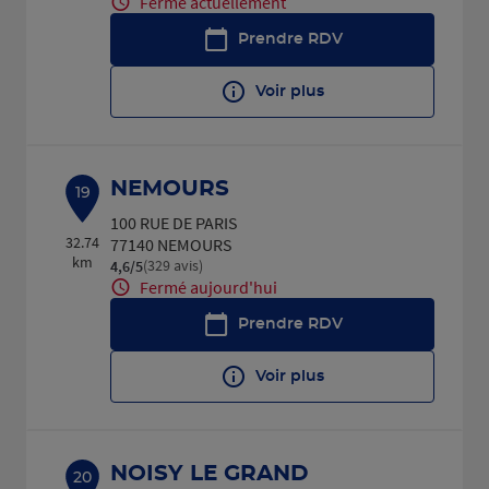
Fermé actuellement
Prendre RDV
Voir plus
NEMOURS
19
100 RUE DE PARIS
32.74
77140 NEMOURS
km
(329 avis)
4,6
/5
Note de 4.6 sur 5
Fermé aujourd'hui
Prendre RDV
Voir plus
NOISY LE GRAND
20