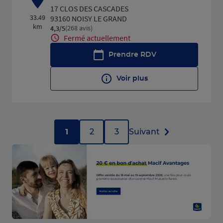
17 CLOS DES CASCADES
33.49
93160 NOISY LE GRAND
km
(268 avis)
4,3
/5
Note de 4.3 sur 5
Fermé actuellement
Prendre RDV
Voir plus
1
2
3
Suivant