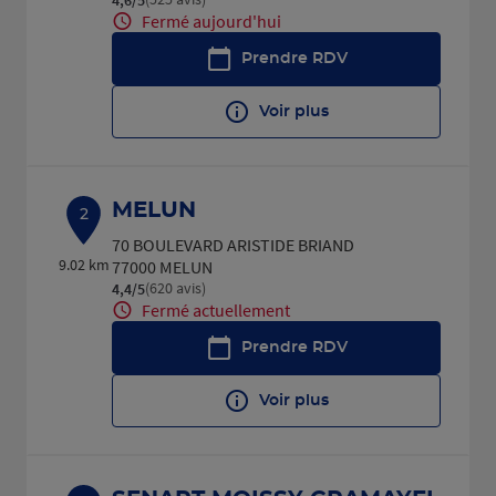
Fermé aujourd'hui
Prendre RDV
Voir plus
MELUN
2
70 BOULEVARD ARISTIDE BRIAND
9.02 km
77000 MELUN
(620 avis)
4,4
/5
Note de 4.4 sur 5
Fermé actuellement
Prendre RDV
Voir plus