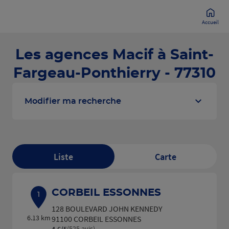
Accueil
Les agences Macif à Saint-
Fargeau-Ponthierry - 77310
Modifier ma recherche
Liste
Carte
CORBEIL ESSONNES
1
128 BOULEVARD JOHN KENNEDY
6.13 km
91100 CORBEIL ESSONNES
(525 avis)
4,6
/5
Note de 4.6 sur 5