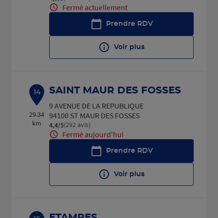
Fermé actuellement
Prendre RDV
Voir plus
SAINT MAUR DES FOSSES
14
9 AVENUE DE LA REPUBLIQUE
29.34
94100 ST MAUR DES FOSSES
km
(292 avis)
4,4
/5
Note de 4.4 sur 5
Fermé aujourd'hui
Prendre RDV
Voir plus
ETAMPES