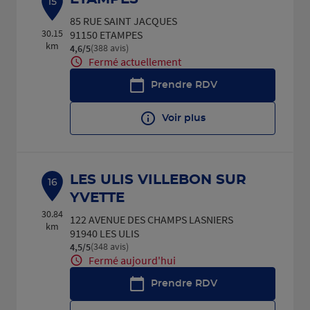
15
85 RUE SAINT JACQUES
30.15
91150 ETAMPES
km
(388 avis)
4,6
/5
Note de 4.6 sur 5
Fermé actuellement
Prendre RDV
Voir plus
LES ULIS VILLEBON SUR
16
YVETTE
30.84
122 AVENUE DES CHAMPS LASNIERS
km
91940 LES ULIS
(348 avis)
4,5
/5
Note de 4.5 sur 5
Fermé aujourd'hui
Prendre RDV