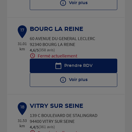
Voir plus
BOURG LA REINE
17
60 AVENUE DU GENERAL LECLERC
31.01
92340 BOURG LA REINE
km
(358 avis)
4,6
/5
Note de 4.6 sur 5
Fermé actuellement
Prendre RDV
Voir plus
VITRY SUR SEINE
18
139 C BOULEVARD DE STALINGRAD
31.53
94400 VITRY SUR SEINE
km
(361 avis)
4,4
/5
Note de 4.4 sur 5