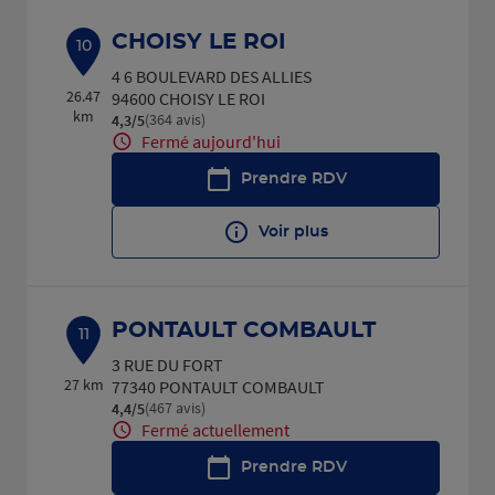
CHOISY LE ROI
10
4 6 BOULEVARD DES ALLIES
26.47
94600 CHOISY LE ROI
km
(364 avis)
4,3
/5
Note de 4.3 sur 5
Fermé aujourd'hui
Prendre RDV
Voir plus
PONTAULT COMBAULT
11
3 RUE DU FORT
27 km
77340 PONTAULT COMBAULT
(467 avis)
4,4
/5
Note de 4.4 sur 5
Fermé actuellement
Prendre RDV