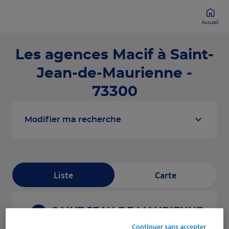
Accueil
Les agences Macif à Saint-
Jean-de-Maurienne -
73300
Modifier ma recherche
Liste
Carte
SAINT JEAN DE MAURIENNE
1
Continuer sans accepter
1034 AVENUE DU 8 MAI 1945