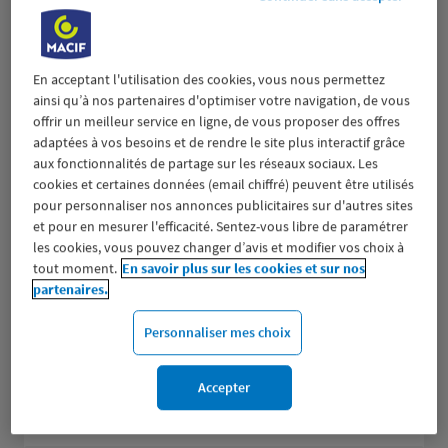
1.65 km
73300 ST JEAN DE MAURIENNE
(151 avis)
4,8
/5
Note de 4.8 sur 5
Fermé aujourd'hui
En acceptant l'utilisation des cookies, vous nous permettez
Prendre RDV
ainsi qu’à nos partenaires d'optimiser votre navigation, de vous
offrir un meilleur service en ligne, de vous proposer des offres
Voir plus
adaptées à vos besoins et de rendre le site plus interactif grâce
aux fonctionnalités de partage sur les réseaux sociaux. Les
cookies et certaines données (email chiffré) peuvent être utilisés
pour personnaliser nos annonces publicitaires sur d'autres sites
CROLLES
et pour en mesurer l'efficacité. Sentez-vous libre de paramétrer
2
les cookies, vous pouvez changer d’avis et modifier vos choix à
487 AVENUE AMBROISE CROIZAT
tout moment.
En savoir plus sur les cookies et sur nos
36.44
38920 CROLLES
partenaires.
km
(252 avis)
4,3
/5
Note de 4.3 sur 5
Fermé aujourd'hui
Personnaliser mes choix
Prendre RDV
Accepter
Voir plus