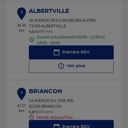
ALBERTVILLE
3
36 AVENUE DES CHASSEURS ALPINS
44.36
73200 ALBERTVILLE
km
(355 avis)
4,6
/5
Note de 4.6 sur 5
Ouvert actuellement 09:00 - 12:00 et
14:00 - 18:00
Prendre RDV
Voir plus
BRIANCON
4
24 AVENUE DU 159E RIA
47.27
05100 BRIANCON
km
(103 avis)
4,8
/5
Note de 4.8 sur 5
Fermé aujourd'hui
Prendre RDV