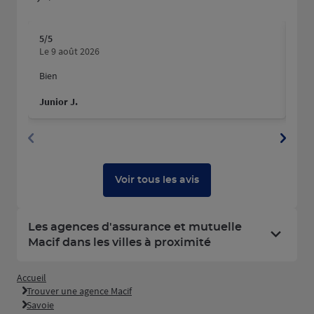
5
/5
4
/5
Note de 5 sur 5
N
Le 9 août 2026
Le 
Bien
Junior J.
Chri
Voir tous les avis
Les agences d'assurance et mutuelle
Macif dans les villes à proximité
Accueil
Trouver une agence Macif
Savoie