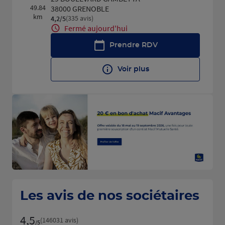
49.84
38000 GRENOBLE
km
(335 avis)
4,2
/5
Note de 4.2 sur 5
Fermé aujourd'hui
Prendre RDV
Voir plus
Les avis de nos sociétaires
4,5
Note de 4.5 sur 5
(146031 avis)
/5