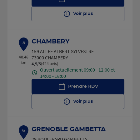
Voir plus
CHAMBERY
5
159 ALLEE ALBERT SYLVESTRE
48.48
73000 CHAMBERY
km
(424 avis)
4,5
/5
Note de 4.5 sur 5
Ouvert actuellement 09:00 - 12:00 et
14:00 - 18:00
Prendre RDV
Voir plus
GRENOBLE GAMBETTA
6
29 BOULEVARD GAMBETTA