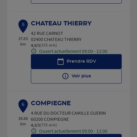
CHATEAU THIERRY
5
42 RUE CARNOT
37.63
02400 CHATEAU THIERRY
km
(333 avis)
4,9
/5
Note de 4.9 sur 5
Ouvert actuellement 09:00 - 12:00
Prendre RDV
Voir plus
COMPIEGNE
6
4 RUE DU DOCTEUR CAMILLE GUERIN
38.88
60200 COMPIEGNE
km
(735 avis)
4,5
/5
Note de 4.5 sur 5
Ouvert actuellement 09:00 - 12:00