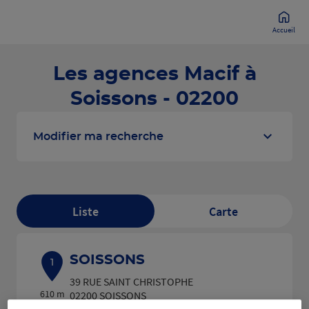
Accueil
Les agences Macif à
Soissons - 02200
Modifier ma recherche
Liste
Carte
SOISSONS
1
39 RUE SAINT CHRISTOPHE
610 m
02200 SOISSONS
(359 avis)
4,6
/5
Note de 4.6 sur 5