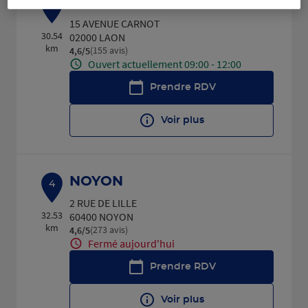
LAON
3
15 AVENUE CARNOT
30.54
02000 LAON
km
(155 avis)
4,6
/5
Note de 4.6 sur 5
Ouvert actuellement 09:00 - 12:00
Prendre RDV
Voir plus
NOYON
4
2 RUE DE LILLE
32.53
60400 NOYON
km
(273 avis)
4,6
/5
Note de 4.6 sur 5
Fermé aujourd'hui
Prendre RDV
Voir plus