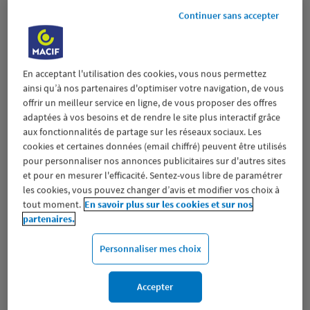
Fermé aujourd'hui
Continuer sans accepter
Prendre RDV
Voir plus
En acceptant l'utilisation des cookies, vous nous permettez
ainsi qu’à nos partenaires d'optimiser votre navigation, de vous
offrir un meilleur service en ligne, de vous proposer des offres
adaptées à vos besoins et de rendre le site plus interactif grâce
CHAUNY
aux fonctionnalités de partage sur les réseaux sociaux. Les
2
cookies et certaines données (email chiffré) peuvent être utilisés
2 PLACE DE L HOTEL DE VILLE
pour personnaliser nos annonces publicitaires sur d'autres sites
27.59
02300 CHAUNY
et pour en mesurer l'efficacité. Sentez-vous libre de paramétrer
km
(252 avis)
4,7
/5
Note de 4.7 sur 5
les cookies, vous pouvez changer d’avis et modifier vos choix à
Fermé aujourd'hui
tout moment.
En savoir plus sur les cookies et sur nos
Prendre RDV
partenaires.
Personnaliser mes choix
Voir plus
Accepter