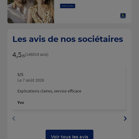
Les avis de nos sociétaires
4,5
Note de 4.5 sur 5
(146019 avis)
/5
5
/5
5
/5
Note de 5 sur 5
N
Le 7 août 2026
Le 
Explications claires, service efficace
Nous
fait
Yvo
Mart
Dyla
Voir tous les avis