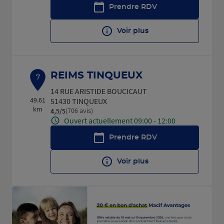
Prendre RDV
Voir plus
REIMS TINQUEUX
7
14 RUE ARISTIDE BOUCICAUT
49.61
51430 TINQUEUX
km
(706 avis)
4,5
/5
Note de 4.5 sur 5
Ouvert actuellement 09:00 - 12:00
Prendre RDV
Voir plus