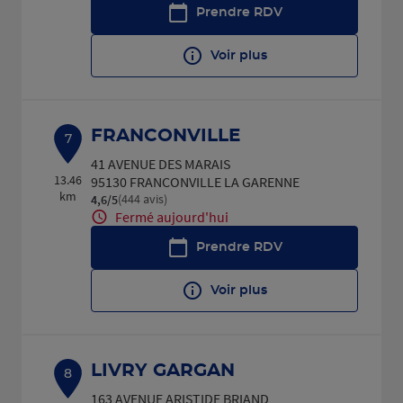
Prendre RDV
Voir plus
FRANCONVILLE
7
41 AVENUE DES MARAIS
13.46
95130 FRANCONVILLE LA GARENNE
km
(444 avis)
4,6
/5
Note de 4.6 sur 5
Fermé aujourd'hui
Prendre RDV
Voir plus
LIVRY GARGAN
8
163 AVENUE ARISTIDE BRIAND