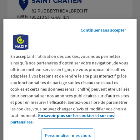
SAINT GRATIEN
3
82 RUE BERTHIE ALBRECHT
9.99 km
95210 ST GRATIEN
(384 avis)
4,5
/5
Note de 4.5 sur 5
Fermé aujourd'hui
Continuer sans accepter
Prendre RDV
Voir plus
En acceptant l'utilisation des cookies, vous nous permettez
ainsi qu’à nos partenaires d'optimiser votre navigation, de vous
offrir un meilleur service en ligne, de vous proposer des offres
adaptées à vos besoins et de rendre le site plus interactif grâce
AULNAY SOUS BOIS
aux fonctionnalités de partage sur les réseaux sociaux. Les
4
cookies et certaines données (email chiffré) peuvent être utilisés
18 AVENUE ANATOLE FRANCE
pour personnaliser nos annonces publicitaires sur d'autres sites
10.43
93600 AULNAY SOUS BOIS
et pour en mesurer l'efficacité. Sentez-vous libre de paramétrer
km
(271 avis)
4,5
/5
Note de 4.5 sur 5
les cookies, vous pouvez changer d’avis et modifier vos choix à
Fermé aujourd'hui
tout moment.
En savoir plus sur les cookies et sur nos
partenaires.
Prendre RDV
Personnaliser mes choix
Voir plus