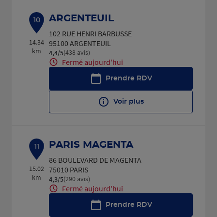
ARGENTEUIL
10
102 RUE HENRI BARBUSSE
14.34
95100 ARGENTEUIL
km
(438 avis)
4,4
/5
Note de 4.4 sur 5
Fermé aujourd'hui
Prendre RDV
Voir plus
PARIS MAGENTA
11
86 BOULEVARD DE MAGENTA
15.02
75010 PARIS
km
(290 avis)
4,3
/5
Note de 4.3 sur 5
Fermé aujourd'hui
Prendre RDV