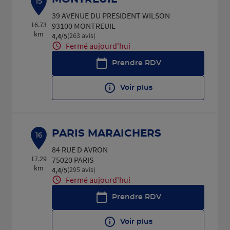
15
39 AVENUE DU PRESIDENT WILSON
16.73
93100 MONTREUIL
km
(263 avis)
4,4
/5
Note de 4.4 sur 5
Fermé aujourd'hui
Prendre RDV
Voir plus
PARIS MARAICHERS
16
84 RUE D AVRON
17.29
75020 PARIS
km
(295 avis)
4,4
/5
Note de 4.4 sur 5
Fermé aujourd'hui
Prendre RDV
Voir plus