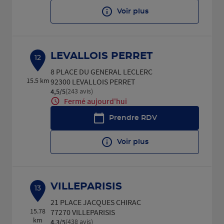
Voir plus
LEVALLOIS PERRET
12
8 PLACE DU GENERAL LECLERC
15.5 km
92300 LEVALLOIS PERRET
(243 avis)
4,5
/5
Note de 4.5 sur 5
Fermé aujourd'hui
Prendre RDV
Voir plus
VILLEPARISIS
13
21 PLACE JACQUES CHIRAC
15.78
77270 VILLEPARISIS
km
(438 avis)
4,3
/5
Note de 4.3 sur 5