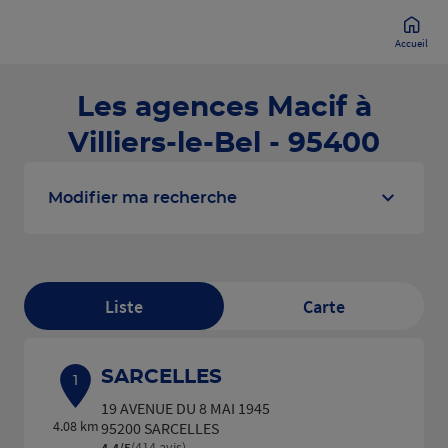
Accueil
Les agences Macif à
Villiers-le-Bel - 95400
Modifier ma recherche
Liste
Carte
SARCELLES
1
19 AVENUE DU 8 MAI 1945
4.08 km
95200 SARCELLES
(414 avis)
4,4
/5
Note de 4.4 sur 5