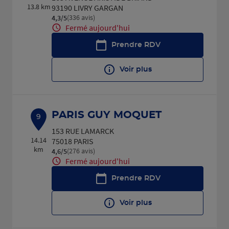
13.8 km
93190 LIVRY GARGAN
(336 avis)
4,3
/5
Note de 4.3 sur 5
Fermé aujourd'hui
Prendre RDV
Voir plus
PARIS GUY MOQUET
9
153 RUE LAMARCK
14.14
75018 PARIS
km
(276 avis)
4,6
/5
Note de 4.6 sur 5
Fermé aujourd'hui
Prendre RDV
Voir plus