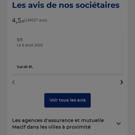
Les avis de nos sociétaires
4,5
Note de 4.5 sur 5
(146027 avis)
/5
5
/5
5
/5
Note de 5 sur 5
N
Le 8 août 2026
Le 
Sarah M.
Gin
Voir tous les avis
Les agences d'assurance et mutuelle
Macif dans les villes à proximité