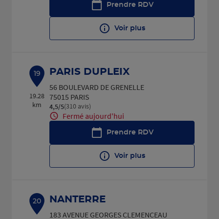
Prendre RDV
Voir plus
PARIS DUPLEIX
19
56 BOULEVARD DE GRENELLE
19.28
75015 PARIS
km
(310 avis)
4,5
/5
Note de 4.5 sur 5
Fermé aujourd'hui
Prendre RDV
Voir plus
NANTERRE
20
183 AVENUE GEORGES CLEMENCEAU