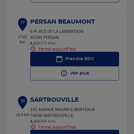
PERSAN BEAUMONT
17
6 PLACE DE LA LIBERATION
17.62
95340 PERSAN
km
(374 avis)
4,5
/5
Note de 4.5 sur 5
Fermé aujourd'hui
Prendre RDV
Voir plus
SARTROUVILLE
18
102 AVENUE MAURICE BERTEAUX
18.9 km
78500 SARTROUVILLE
(368 avis)
4,3
/5
Note de 4.3 sur 5
Fermé aujourd'hui