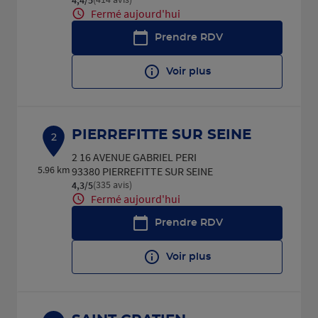
Fermé aujourd'hui
Prendre RDV
Voir plus
PIERREFITTE SUR SEINE
2
2 16 AVENUE GABRIEL PERI
5.96 km
93380 PIERREFITTE SUR SEINE
(335 avis)
4,3
/5
Note de 4.3 sur 5
Fermé aujourd'hui
Prendre RDV
Voir plus