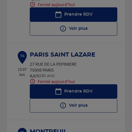
Fermé aujourd'hui
Prendre RDV
Voir plus
PARIS SAINT LAZARE
14
27 RUE DE LA PEPINIERE
15.97
75008 PARIS
km
(282 avis)
4,6
/5
Note de 4.6 sur 5
Fermé aujourd'hui
Prendre RDV
Voir plus
MONTREUIL