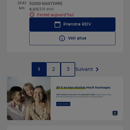
19.41
92000 NANTERRE
km
(316 avis)
4,3
/5
Note de 4.3 sur 5
Fermé aujourd'hui
Prendre RDV
Voir plus
1
2
3
Suivant