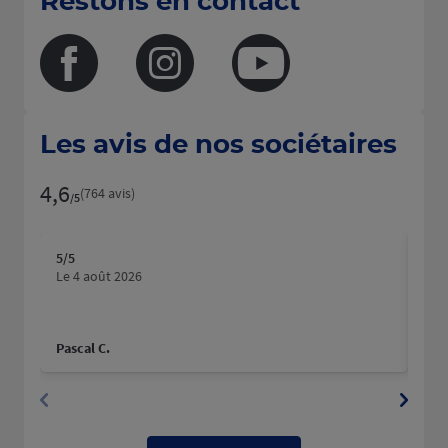
Restons en contact
Facebook
Instagram
Youtube
Les avis de nos sociétaires
4,6
Note de 4.6 sur 5
(764 avis)
/5
5
/5
5
/5
Note de 5 sur 5
N
Le 4 août 2026
Le 
Maci
Pascal C.
Lau