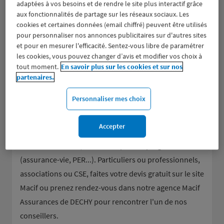
adaptées à vos besoins et de rendre le site plus interactif grâce
aux fonctionnalités de partage sur les réseaux sociaux. Les
cookies et certaines données (email chiffré) peuvent être utilisés
pour personnaliser nos annonces publicitaires sur d'autres sites
et pour en mesurer l'efficacité. Sentez-vous libre de paramétrer
les cookies, vous pouvez changer d’avis et modifier vos choix à
Groupe d’assurance aux valeurs mutualistes, la Macif
tout moment.
En savoir plus sur les cookies et sur nos
donne la parole à ses sociétaires et les accompagne
partenaires.
dans tous leurs besoins en assurance de dommages
Personnaliser mes choix
(assurance auto et moto, assurance habitation et
scolaire, responsabilité civile...), pour la mutuelle et la
Accepter
prévoyance (assurance décès, obsèques, dépendance,
accidents de la vie) ou encore pour l'épargne
(assurance-vie, PER...). Particuliers ou professionnels,
associations ou CSE, faites votre devis gratuit sur le site
Macif ou prenez rendez-vous dans notre agence Macif
Assurances de DECHY pour rencontrer l'un de nos
conseillers.