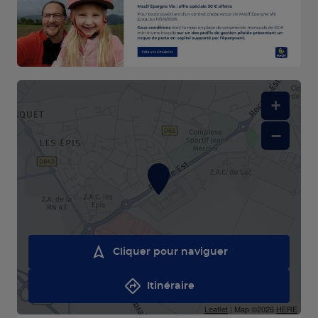
+
−
Cliquer pour naviguer
Itinéraire
Leaflet
| Map ©2026
HERE