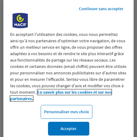
8.18 km
33310 LORMONT
Continuer sans accepter
(450 avis)
4,5
/5
Note de 4.5 sur 5
Fermé actuellement
Prendre RDV
En acceptant l'utilisation des cookies, vous nous permettez
ainsi qu’à nos partenaires d'optimiser votre navigation, de vous
Voir plus
offrir un meilleur service en ligne, de vous proposer des offres
adaptées à vos besoins et de rendre le site plus interactif grâce
aux fonctionnalités de partage sur les réseaux sociaux. Les
cookies et certaines données (email chiffré) peuvent être utilisés
BORDEAUX QUINCONCES
2
pour personnaliser nos annonces publicitaires sur d'autres sites
6 PLACE DES QUINCONCES
et pour en mesurer l'efficacité. Sentez-vous libre de paramétrer
13.3 km
33000 BORDEAUX
les cookies, vous pouvez changer d’avis et modifier vos choix à
(281 avis)
4,5
/5
Note de 4.5 sur 5
tout moment.
En savoir plus sur les cookies et sur nos
Fermé actuellement
partenaires.
Prendre RDV
Personnaliser mes choix
Voir plus
Accepter