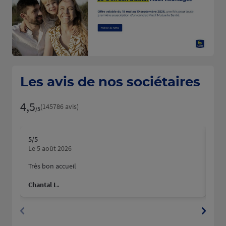
Les avis de nos sociétaires
4,5
Note de 4.5 sur 5
(145786 avis)
/5
5
/5
5
/5
Note de 5 sur 5
N
Le 5 août 2026
Le 
Très bon accueil
Mer
hum
Chantal L.
Pau