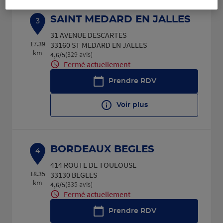
SAINT MEDARD EN JALLES
3
31 AVENUE DESCARTES
17.39
33160 ST MEDARD EN JALLES
km
(329 avis)
4,6
/5
Note de 4.6 sur 5
Fermé actuellement
Prendre RDV
Voir plus
BORDEAUX BEGLES
4
414 ROUTE DE TOULOUSE
18.35
33130 BEGLES
km
(335 avis)
4,6
/5
Note de 4.6 sur 5
Fermé actuellement
Prendre RDV