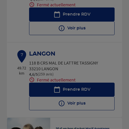
Fermé actuellement
Prendre RDV
Voir plus
LANGON
7
118 B CRS MAL DE LATTRE TASSIGNY
49.72
33210 LANGON
km
(259 avis)
4,6
/5
Note de 4.6 sur 5
Fermé actuellement
Prendre RDV
Voir plus