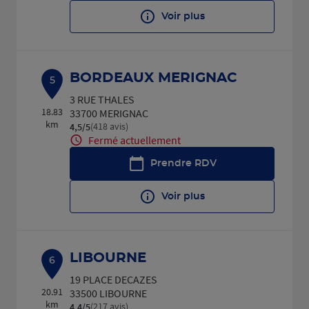
Voir plus
BORDEAUX MERIGNAC
5
3 RUE THALES
18.83
33700 MERIGNAC
km
(418 avis)
4,5
/5
Note de 4.5 sur 5
Fermé actuellement
Prendre RDV
Voir plus
LIBOURNE
6
19 PLACE DECAZES
20.91
33500 LIBOURNE
km
(217 avis)
4,4
/5
Note de 4.4 sur 5