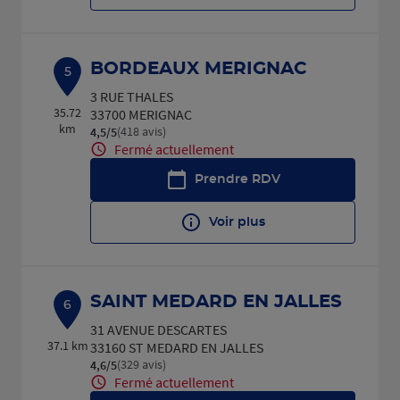
BORDEAUX MERIGNAC
5
3 RUE THALES
35.72
33700 MERIGNAC
km
(418 avis)
4,5
/5
Note de 4.5 sur 5
Fermé actuellement
Prendre RDV
Voir plus
SAINT MEDARD EN JALLES
6
31 AVENUE DESCARTES
37.1 km
33160 ST MEDARD EN JALLES
(329 avis)
4,6
/5
Note de 4.6 sur 5
Fermé actuellement