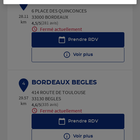
BORDEAUX QUINCONCES
3
6 PLACE DES QUINCONCES
28.11
33000 BORDEAUX
km
(281 avis)
4,5
/5
Note de 4.5 sur 5
Fermé actuellement
Prendre RDV
Voir plus
BORDEAUX BEGLES
4
414 ROUTE DE TOULOUSE
29.57
33130 BEGLES
km
(335 avis)
4,6
/5
Note de 4.6 sur 5
Fermé actuellement
Prendre RDV
Voir plus