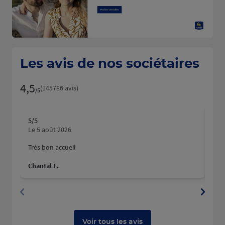
Les avis de nos sociétaires
4,5
Note de 4.5 sur 5
(145786 avis)
/5
5
/5
5
/5
Note de 5 sur 5
N
Le 5 août 2026
Le 
Très bon accueil
Mer
hum
Chantal L.
Pau
Voir tous les avis