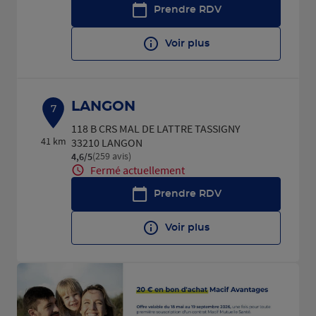
Prendre RDV
Voir plus
LANGON
7
118 B CRS MAL DE LATTRE TASSIGNY
41 km
33210 LANGON
(259 avis)
4,6
/5
Note de 4.6 sur 5
Fermé actuellement
Prendre RDV
Voir plus