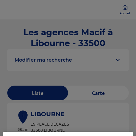
Accueil
Les agences Macif à
Libourne - 33500
Modifier ma recherche
Liste
Carte
LIBOURNE
1
19 PLACE DECAZES
681 m
33500 LIBOURNE
(217 avis)
4,4
/5
Note de 4.4 sur 5