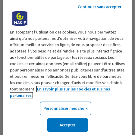
Fermé actuellement
Continuer sans accepter
Prendre RDV
Voir plus
En acceptant l'utilisation des cookies, vous nous permettez
ainsi qu’à nos partenaires d'optimiser votre navigation, de vous
offrir un meilleur service en ligne, de vous proposer des offres
adaptées à vos besoins et de rendre le site plus interactif grâce
BORDEAUX LORMONT
aux fonctionnalités de partage sur les réseaux sociaux. Les
2
cookies et certaines données (email chiffré) peuvent être utilisés
AVENUE DE LA RESISTANCE
pour personnaliser nos annonces publicitaires sur d'autres sites
22.81
33310 LORMONT
et pour en mesurer l'efficacité. Sentez-vous libre de paramétrer
km
(450 avis)
4,5
/5
Note de 4.5 sur 5
les cookies, vous pouvez changer d’avis et modifier vos choix à
Fermé actuellement
tout moment.
En savoir plus sur les cookies et sur nos
Prendre RDV
partenaires.
Personnaliser mes choix
Voir plus
Accepter