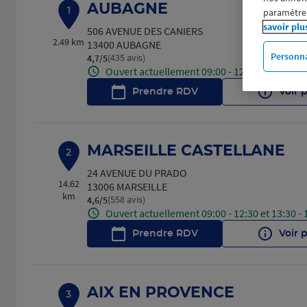
AUBAGNE
paramétrer
1
savoir plu
506 AVENUE DES CANIERS
2.49 km
13400 AUBAGNE
Personna
(435 avis)
4,7
/5
Note de 4.7 sur 5
Ouvert actuellement 09:00 - 12:30 et 13:30 - 
Prendre RDV
Voir 
MARSEILLE CASTELLANE
2
24 AVENUE DU PRADO
14.62
13006 MARSEILLE
km
(558 avis)
4,6
/5
Note de 4.6 sur 5
Ouvert actuellement 09:00 - 12:30 et 13:30 - 
Prendre RDV
Voir 
AIX EN PROVENCE
3