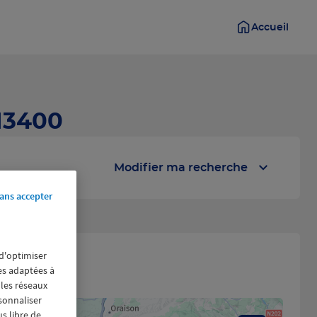
Accueil
13400
Modifier ma recherche
ans accepter
 d'optimiser
res adaptées à
 les réseaux
rsonnaliser
us libre de