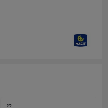
5
/5
Note de 5 sur 5