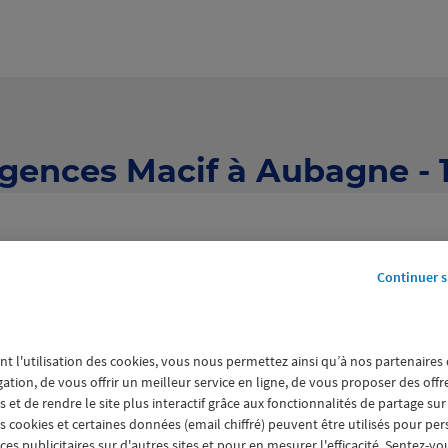
agences Macif à Aubagne - 
Continuer s
nt l'utilisation des cookies, vous nous permettez ainsi qu’à nos partenaires
8 agences Macif à Aubagne
gation, de vous offrir un meilleur service en ligne, de vous proposer des off
 et de rendre le site plus interactif grâce aux fonctionnalités de partage sur
es cookies et certaines données (email chiffré) peuvent être utilisés pour pe
s publicitaires sur d'autres sites et pour en mesurer l'efficacité. Sentez-vo