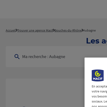
Accueil
Trouver une agence Macif
Bouches-du-Rhône
Aubagne
Les 
Ma recherche :
Aubagne
En accepta
votre navi
vos besoins
sociaux. L
nos annonce