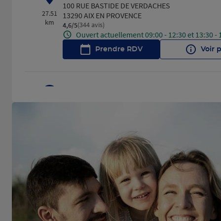
100 RUE BASTIDE DE VERDACHES
27.51
13290 AIX EN PROVENCE
km
(344 avis)
4,6
/5
Note de 4.6 sur 5
Ouvert actuellement 09:00 - 12:30 et 13:30 - 
Prendre RDV
Voir 
VITROLLES
4
39 AVENUE DENIS PADOVANI
29.65
13127 VITROLLES
km
(431 avis)
4,6
/5
Note de 4.6 sur 5
Ouvert actuellement 09:00 - 12:30 et 13:30 - 
Prendre RDV
Voir 
TOULON
5
QUAI DES SOUS MARINIERS
35.92
83000 TOULON