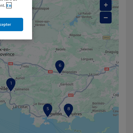
+
nt.
En
−
cepter
6
1
5
8