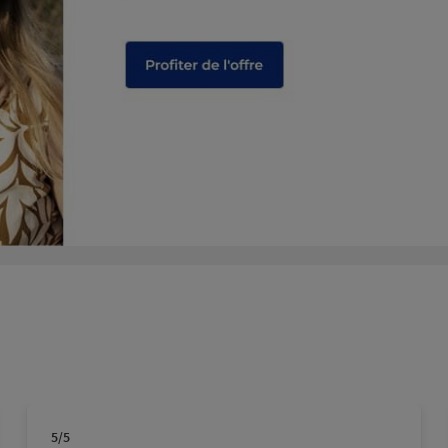
18:00
plus
18:00
plus
C
5
/5
Note de 5 sur 5