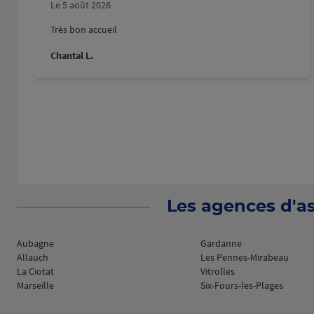
Ouvert actuellement 09:00 - 12:30 et 13:30 - 
Le 5 août 2026
Prendre RDV
Voir 
Très bon accueil
Chantal L.
HYERES
8
5 AVENUE EDITH CAVELL
49.88
83400 HYERES
km
(408 avis)
4,8
/5
Note de 4.8 sur 5
Ouvert actuellement 09:00 - 12:00 et 14:00 - 
Prendre RDV
Voir 
Les agences d'as
Aubagne
Gardanne
Allauch
Les Pennes-Mirabeau
La Ciotat
Vitrolles
Marseille
Six-Fours-les-Plages