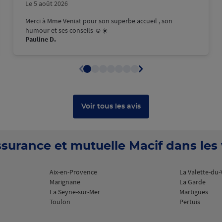
18:00
Le 5 août 2026
plus
Merci à Mme Veniat pour son superbe accueil , son
humour et ses conseils ☺️☀️
Pauline D.
18:00
Voir tous les avis
plus
surance et mutuelle Macif dans les v
Aix-en-Provence
La Valette-du-
Marignane
La Garde
La Seyne-sur-Mer
Martigues
Toulon
Pertuis