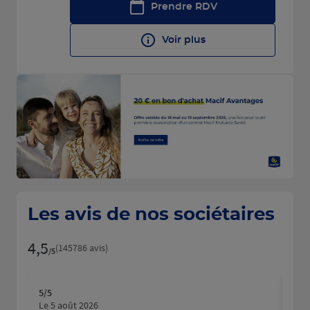
Prendre RDV
Voir plus
Les avis de nos sociétaires
4,5
Note de 4.5 sur 5
(145786 avis)
/5
5
/5
5
/5
Note de 5 sur 5
N
Le 5 août 2026
Le 