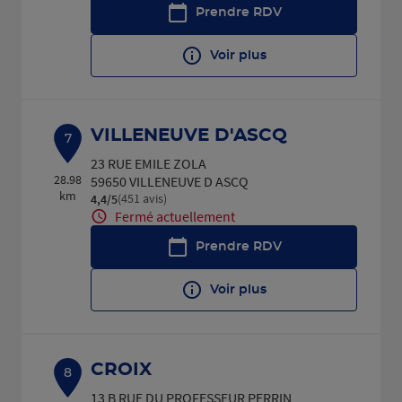
Prendre RDV
Voir plus
VILLENEUVE D'ASCQ
7
23 RUE EMILE ZOLA
28.98
59650 VILLENEUVE D ASCQ
km
(451 avis)
4,4
/5
Note de 4.4 sur 5
Fermé actuellement
Prendre RDV
Voir plus
CROIX
8
13 B RUE DU PROFESSEUR PERRIN