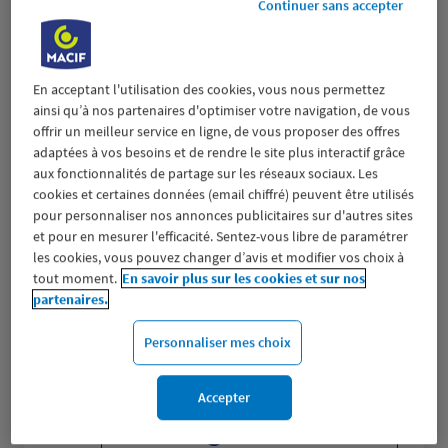
LILLE MONTEBELLO
Continuer sans accepter
3
9 BOULEVARD MONTEBELLO
24.26
59000 LILLE
km
(546 avis)
4,4
/5
Note de 4.4 sur 5
En acceptant l'utilisation des cookies, vous nous permettez
Fermé actuellement
ainsi qu’à nos partenaires d'optimiser votre navigation, de vous
Prendre RDV
offrir un meilleur service en ligne, de vous proposer des offres
adaptées à vos besoins et de rendre le site plus interactif grâce
aux fonctionnalités de partage sur les réseaux sociaux. Les
Voir plus
cookies et certaines données (email chiffré) peuvent être utilisés
pour personnaliser nos annonces publicitaires sur d'autres sites
et pour en mesurer l'efficacité. Sentez-vous libre de paramétrer
les cookies, vous pouvez changer d’avis et modifier vos choix à
LA MADELEINE
4
tout moment.
En savoir plus sur les cookies et sur nos
152 RUE DU GENERAL DE GAULLE
partenaires.
24.98
59110 LA MADELEINE
km
(191 avis)
4,3
/5
Note de 4.3 sur 5
Personnaliser mes choix
Fermé actuellement
Prendre RDV
Accepter
Voir plus