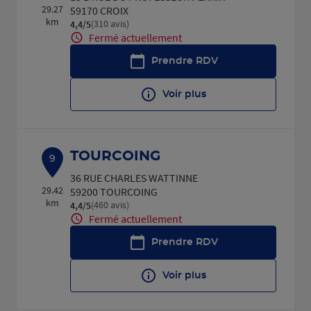
29.27
59170 CROIX
km
(310 avis)
4,4
/5
Note de 4.4 sur 5
Fermé actuellement
Prendre RDV
Voir plus
TOURCOING
9
36 RUE CHARLES WATTINNE
29.42
59200 TOURCOING
km
(460 avis)
4,4
/5
Note de 4.4 sur 5
Fermé actuellement
Prendre RDV
Voir plus