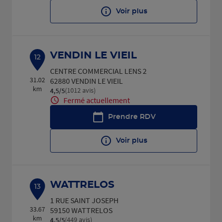
Voir plus
VENDIN LE VIEIL
12
CENTRE COMMERCIAL LENS 2
31.02
62880 VENDIN LE VIEIL
km
(1012 avis)
4,5
/5
Note de 4.5 sur 5
Fermé actuellement
Prendre RDV
Voir plus
WATTRELOS
13
1 RUE SAINT JOSEPH
33.67
59150 WATTRELOS
km
(449 avis)
4,5
/5
Note de 4.5 sur 5