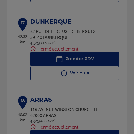
DUNKERQUE
17
82 RUE DE L ECLUSE DE BERGUES
42.32
59140 DUNKERQUE
km
(716 avis)
4,5
/5
Note de 4.5 sur 5
Fermé actuellement
Prendre RDV
Voir plus
ARRAS
18
116 AVENUE WINSTON CHURCHILL
48.02
62000 ARRAS
km
(485 avis)
4,6
/5
Note de 4.6 sur 5
Fermé actuellement