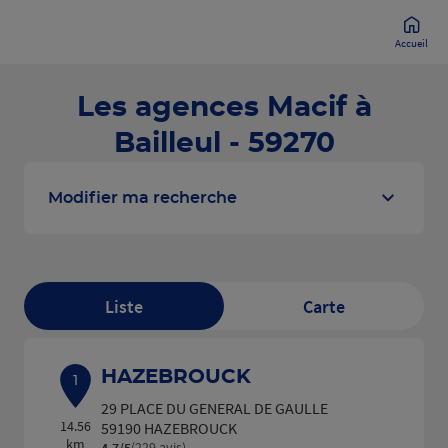
Accueil
Les agences Macif à
Bailleul - 59270
Modifier ma recherche
Liste
Carte
HAZEBROUCK
1
29 PLACE DU GENERAL DE GAULLE
14.56
59190 HAZEBROUCK
km
(229 avis)
4,7
/5
Note de 4.7 sur 5