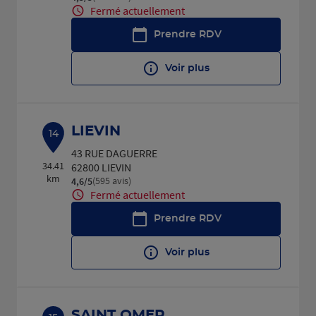
Fermé actuellement
Prendre RDV
Voir plus
LIEVIN
14
43 RUE DAGUERRE
34.41
62800 LIEVIN
km
(595 avis)
4,6
/5
Note de 4.6 sur 5
Fermé actuellement
Prendre RDV
Voir plus
SAINT OMER