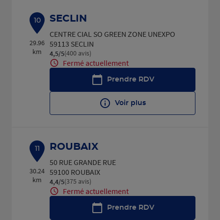
SECLIN
10
CENTRE CIAL SO GREEN ZONE UNEXPO
29.96
59113 SECLIN
km
(400 avis)
4,5
/5
Note de 4.5 sur 5
Fermé actuellement
Prendre RDV
Voir plus
ROUBAIX
11
50 RUE GRANDE RUE
30.24
59100 ROUBAIX
km
(375 avis)
4,4
/5
Note de 4.4 sur 5
Fermé actuellement
Prendre RDV