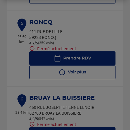
RONCQ
5
411 RUE DE LILLE
26.69
59223 RONCQ
km
(359 avis)
4,7
/5
Note de 4.7 sur 5
Fermé actuellement
Prendre RDV
Voir plus
BRUAY LA BUISSIERE
6
459 RUE JOSEPH ETIENNE LENOIR
28.4 km
62700 BRUAY LA BUISSIERE
(547 avis)
4,6
/5
Note de 4.6 sur 5
Fermé actuellement