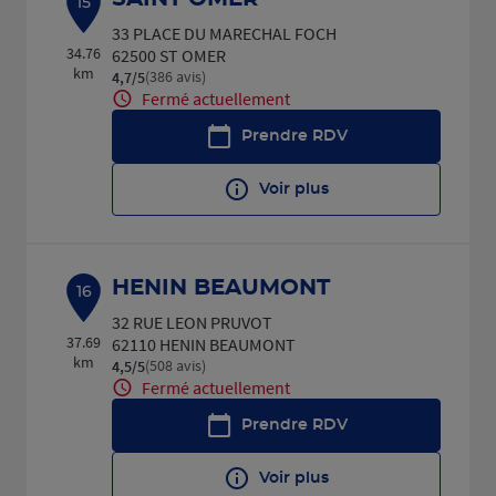
15
33 PLACE DU MARECHAL FOCH
34.76
62500 ST OMER
km
(386 avis)
4,7
/5
Note de 4.7 sur 5
Fermé actuellement
Prendre RDV
Voir plus
HENIN BEAUMONT
16
32 RUE LEON PRUVOT
37.69
62110 HENIN BEAUMONT
km
(508 avis)
4,5
/5
Note de 4.5 sur 5
Fermé actuellement
Prendre RDV
Voir plus