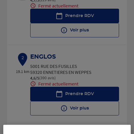
Fermé actuellement
Prendre RDV
Voir plus
ENGLOS
2
5001 RUE DES FUSILLES
19.1 km
59320 ENNETIERES EN WEPPES
(390 avis)
4,6
/5
Note de 4.6 sur 5
Fermé actuellement
Prendre RDV
Voir plus