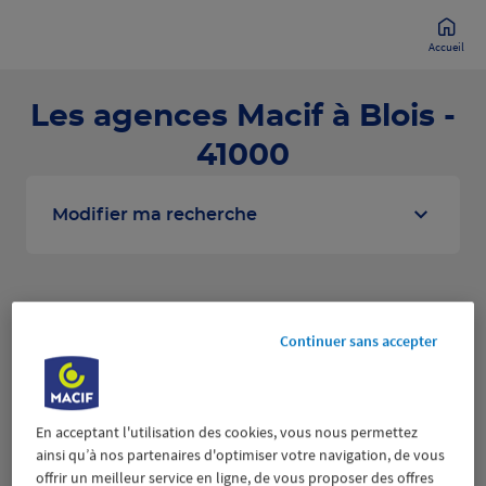
Accueil
Les agences Macif à Blois -
41000
Modifier ma recherche
Liste
Carte
Continuer sans accepter
BLOIS
1
En acceptant l'utilisation des cookies, vous nous permettez
26 AVENUE DE VERDUN
ainsi qu’à nos partenaires d'optimiser votre navigation, de vous
3.2 km
41000 BLOIS
offrir un meilleur service en ligne, de vous proposer des offres
(347 avis)
4,6
/5
Note de 4.6 sur 5