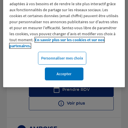
adaptées à vos besoins et de rendre le site plus interactif grâce
Fermé aujourd'hui
aux fonctionnalités de partage sur les réseaux sociaux. Les
cookies et certaines données (email chiffré) peuvent être utilisés
Prendre RDV
pour personnaliser nos annonces publicitaires sur d'autres sites
et pour en mesurer l'efficacité. Sentez-vous libre de paramétrer
Voir plus
les cookies, vous pouvez changer d’avis et modifier vos choix à
tout moment.
En savoir plus sur les cookies et sur nos
partenaires.
VENDOME
2
Personnaliser mes choix
29 B AVENUE GERARD YVON
30.27
41100 VENDOME
km
Accepter
(145 avis)
4,5
/5
Note de 4.5 sur 5
Fermé actuellement
Prendre RDV
Voir plus