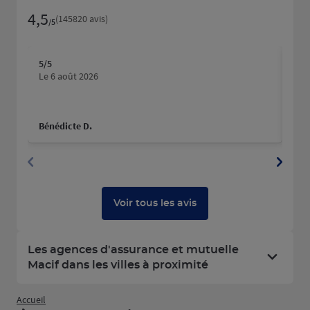
4,5
Note de 4.5 sur 5
(145820 avis)
/5
5
/5
5
/5
Note de 5 sur 5
N
Le 6 août 2026
Le 
Bénédicte D.
yan
Voir tous les avis
Les agences d'assurance et mutuelle
Macif dans les villes à proximité
Accueil