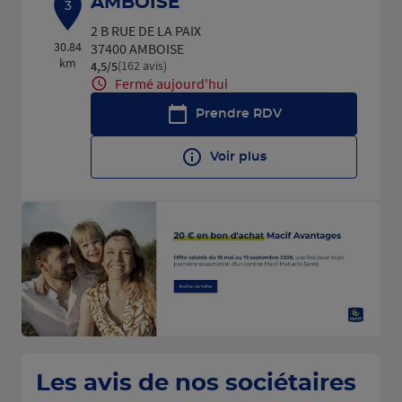
AMBOISE
3
2 B RUE DE LA PAIX
30.84
37400 AMBOISE
km
(162 avis)
4,5
/5
Note de 4.5 sur 5
Fermé aujourd'hui
Prendre RDV
Voir plus
Les avis de nos sociétaires