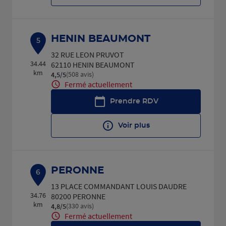
HENIN BEAUMONT
5
32 RUE LEON PRUVOT
34.44
62110 HENIN BEAUMONT
km
(508 avis)
4,5
/5
Note de 4.5 sur 5
Fermé actuellement
Prendre RDV
Voir plus
PERONNE
6
13 PLACE COMMANDANT LOUIS DAUDRE
34.76
80200 PERONNE
km
(330 avis)
4,8
/5
Note de 4.8 sur 5
Fermé actuellement