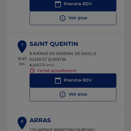
Prendre RDV
Voir plus
SAINT QUENTIN
7
8 AVENUE DU GENERAL DE GAULLE
36.83
02100 ST QUENTIN
km
(526 avis)
4,5
/5
Note de 4.5 sur 5
Fermé actuellement
Prendre RDV
Voir plus
ARRAS
8
116 AVENUE WINSTON CHURCHILL