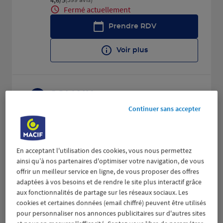
Fermé actuellement
Prendre RDV
Voir plus
SOMAIN
2
Continuer sans accepter
3 RUE PASTEUR
21.05
59490 SOMAIN
km
(231 avis)
4,5
/5
Note de 4.5 sur 5
Fermé actuellement
En acceptant l'utilisation des cookies, vous nous permettez
Prendre RDV
ainsi qu’à nos partenaires d'optimiser votre navigation, de vous
offrir un meilleur service en ligne, de vous proposer des offres
Voir plus
adaptées à vos besoins et de rendre le site plus interactif grâce
aux fonctionnalités de partage sur les réseaux sociaux. Les
cookies et certaines données (email chiffré) peuvent être utilisés
pour personnaliser nos annonces publicitaires sur d'autres sites