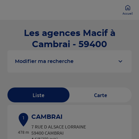
Accueil
Les agences Macif à
Cambrai - 59400
Modifier ma recherche
Liste
Carte
CAMBRAI
1
7 RUE D ALSACE LORRAINE
478 m
59400 CAMBRAI
(399 avis)
4,6
/5
Note de 4.6 sur 5