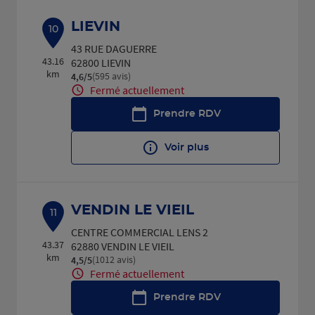
LIEVIN
10
43 RUE DAGUERRE
43.16
62800 LIEVIN
km
(595 avis)
4,6
/5
Note de 4.6 sur 5
Fermé actuellement
Prendre RDV
Voir plus
VENDIN LE VIEIL
11
CENTRE COMMERCIAL LENS 2
43.37
62880 VENDIN LE VIEIL
km
(1012 avis)
4,5
/5
Note de 4.5 sur 5
Fermé actuellement
Prendre RDV