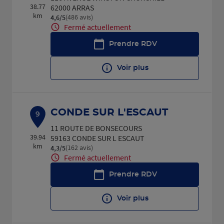
38.77
62000 ARRAS
km
(486 avis)
4,6
/5
Note de 4.6 sur 5
Fermé actuellement
Prendre RDV
Voir plus
CONDE SUR L'ESCAUT
9
11 ROUTE DE BONSECOURS
39.94
59163 CONDE SUR L ESCAUT
km
(162 avis)
4,3
/5
Note de 4.3 sur 5
Fermé actuellement
Prendre RDV
Voir plus