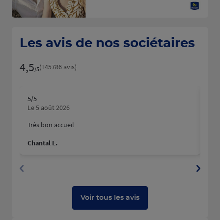
Les avis de nos sociétaires
4,5
Note de 4.5 sur 5
(145786 avis)
/5
5
/5
5
/5
Note de 5 sur 5
N
Le 5 août 2026
Le 
Très bon accueil
Mer
hum
Chantal L.
Pau
Voir tous les avis