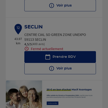
Voir plus
SECLIN
12
CENTRE CIAL SO GREEN ZONE UNEXPO
43.97
59113 SECLIN
km
(400 avis)
4,5
/5
Note de 4.5 sur 5
Fermé actuellement
Prendre RDV
Voir plus