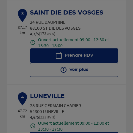
SAINT DIE DES VOSGES
3
24 RUE DAUPHINE
37.17
88100 ST DIE DES VOSGES
km
(173 avis)
4,7
/5
Note de 4.7 sur 5
Ouvert actuellement 09:00 - 12:30 et
13:30 - 18:00
Prendre RDV
Voir plus
LUNEVILLE
4
28 RUE GERMAIN CHARIER
47.72
54300 LUNEVILLE
km
(223 avis)
4,6
/5
Note de 4.6 sur 5
Ouvert actuellement 09:00 - 12:00 et
13:30 - 17:30