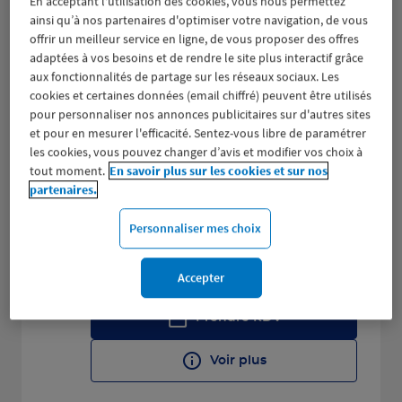
En acceptant l'utilisation des cookies, vous nous permettez
Ouvert actuellement 09:00 - 13:00 et
ainsi qu’à nos partenaires d'optimiser votre navigation, de vous
14:00 - 18:00
offrir un meilleur service en ligne, de vous proposer des offres
adaptées à vos besoins et de rendre le site plus interactif grâce
Prendre RDV
aux fonctionnalités de partage sur les réseaux sociaux. Les
cookies et certaines données (email chiffré) peuvent être utilisés
Voir plus
pour personnaliser nos annonces publicitaires sur d'autres sites
et pour en mesurer l'efficacité. Sentez-vous libre de paramétrer
les cookies, vous pouvez changer d’avis et modifier vos choix à
tout moment.
En savoir plus sur les cookies et sur nos
REMIREMONT
partenaires.
2
23 RUE DU GRAND BREUIL
Personnaliser mes choix
18.67
88200 REMIREMONT
km
(192 avis)
4,7
/5
Note de 4.7 sur 5
Ouvert actuellement 09:00 - 12:00 et
Accepter
13:30 - 17:30
Prendre RDV
Voir plus