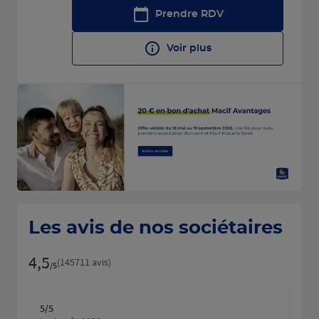
Prendre RDV
Voir plus
Les avis de nos sociétaires
4,5
Note de 4.5 sur 5
(145711 avis)
/5
5
/5
5
/5
Note de 5 sur 5
N