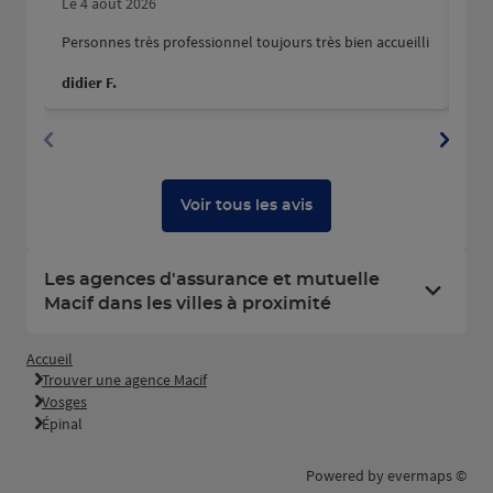
Le 4 août 2026
Le 
Personnes très professionnel toujours très bien accueilli
Venu
s’e
didier F.
Chr
esp
chev
Voir tous les avis
Les agences d'assurance et mutuelle
Macif dans les villes à proximité
Accueil
Trouver une agence Macif
Vosges
Épinal
Powered by
evermaps ©