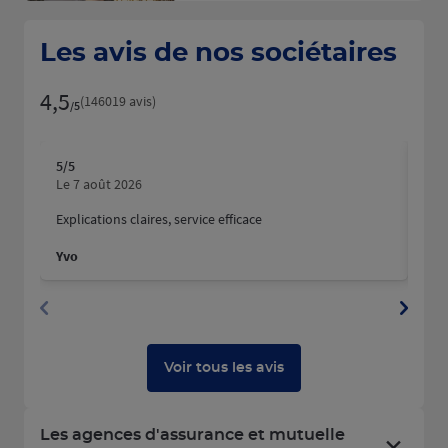
Les avis de nos sociétaires
4,5
Note de 4.5 sur 5
(146019 avis)
/5
5
/5
5
/5
Note de 5 sur 5
N
Le 7 août 2026
Le 
Explications claires, service efficace
Nous
fait
Yvo
Mart
Dyla
Voir tous les avis
Les agences d'assurance et mutuelle