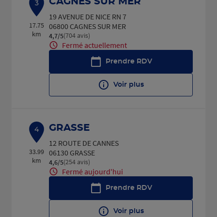
CAGNES SUR MER
3
19 AVENUE DE NICE RN 7
17.75
06800 CAGNES SUR MER
km
(704 avis)
4,7
/5
Note de 4.7 sur 5
Fermé actuellement
Prendre RDV
Voir plus
GRASSE
4
12 ROUTE DE CANNES
33.99
06130 GRASSE
km
(254 avis)
4,6
/5
Note de 4.6 sur 5
Fermé aujourd'hui
Prendre RDV
Voir plus