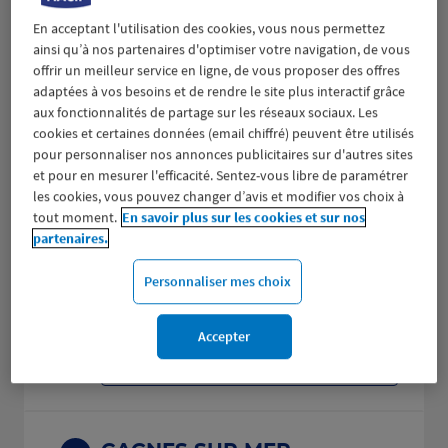
Fermé actuellement
En acceptant l'utilisation des cookies, vous nous permettez
ainsi qu’à nos partenaires d'optimiser votre navigation, de vous
Prendre RDV
offrir un meilleur service en ligne, de vous proposer des offres
adaptées à vos besoins et de rendre le site plus interactif grâce
Voir plus
aux fonctionnalités de partage sur les réseaux sociaux. Les
cookies et certaines données (email chiffré) peuvent être utilisés
pour personnaliser nos annonces publicitaires sur d'autres sites
et pour en mesurer l'efficacité. Sentez-vous libre de paramétrer
MENTON
2
les cookies, vous pouvez changer d’avis et modifier vos choix à
tout moment.
En savoir plus sur les cookies et sur nos
310 COURS DU CENTENAIRE
partenaires.
12.68
06500 MENTON
km
(229 avis)
4,5
/5
Note de 4.5 sur 5
Fermé aujourd'hui
Personnaliser mes choix
Prendre RDV
Accepter
Voir plus