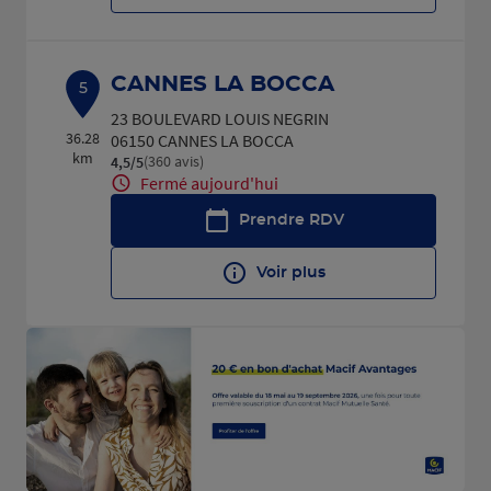
CANNES LA BOCCA
5
23 BOULEVARD LOUIS NEGRIN
36.28
06150 CANNES LA BOCCA
km
(360 avis)
4,5
/5
Note de 4.5 sur 5
Fermé aujourd'hui
Prendre RDV
Voir plus