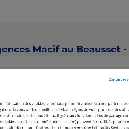
gences Macif au Beausset -
Continuer s
nt l'utilisation des cookies, vous nous permettez ainsi qu’à nos partenaires
6 agences Macif au Beausset
gation, de vous offrir un meilleur service en ligne, de vous proposer des off
 et de rendre le site plus interactif grâce aux fonctionnalités de partage sur
es cookies et certaines données (email chiffré) peuvent être utilisés pour pe
s publicitaires sur d'autres sites et pour en mesurer l'efficacité. Sentez-vo