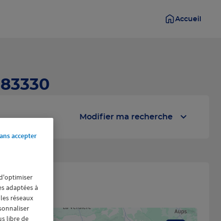
Accueil
 83330
Modifier ma recherche
ans accepter
 d'optimiser
res adaptées à
 les réseaux
rsonnaliser
us libre de