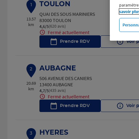
TOULON
paramétrer
1
savoir plu
QUAI DES SOUS MARINIERS
13.57
83000 TOULON
km
Personna
(620 avis)
4,6
/5
Note de 4.6 sur 5
Fermé actuellement
Prendre RDV
Voir 
AUBAGNE
2
506 AVENUE DES CANIERS
20.69
13400 AUBAGNE
km
(435 avis)
4,7
/5
Note de 4.7 sur 5
Fermé actuellement
Prendre RDV
Voir 
HYERES
3