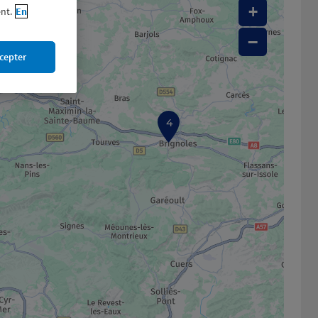
+
nt.
En
−
cepter
4