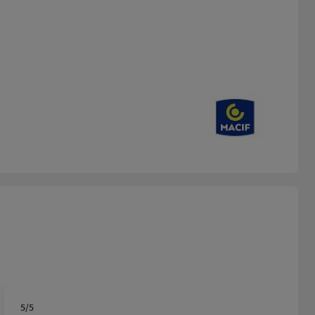
5
/5
Note de 5 sur 5