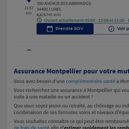
390 AVENUE DES ABRIVADOS
21.57
34400 LUNEL
km
(346 avis)
4,6
/5
Note de 4.6 sur 5
Ouvert actuellement 09:00 - 12:00 et 13:30 - 
Prendre RDV
Voir 
BALARUC LES BAINS
4
AVENUE DE LA GARE
23.69
34540 BALARUC LES BAINS
Assurance Montpellier pour votre mut
km
(326 avis)
4,7
/5
Note de 4.7 sur 5
Ouvert actuellement 09:00 - 12:00 et 14:00 - 
Vous avez besoin d’une
complémentaire santé
à Mont
Prendre RDV
Voir 
Vous recherchez une assurance à Montpellier qui vous
suite à une maladie ou un accident ?
Que vous soyez jeune ou retraité, au chômage ou i
combinaison de ses formules soins et niveaux d'équi
VAUVERT
5
Vous souhaitez connaître ce qui peut être remboursé 
55 RUE DE LA REPUBLIQUE
de frais de santé
33.54
afin d'
estimer rapidement les remb
30600 VAUVERT