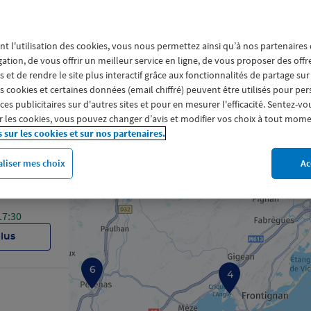
ANNE
nt l'utilisation des cookies, vous nous permettez ainsi qu’à nos partenaires
gation, de vous offrir un meilleur service en ligne, de vous proposer des off
18:00
 et de rendre le site plus interactif grâce aux fonctionnalités de partage sur
es cookies et certaines données (email chiffré) peuvent être utilisés pour pe
plus
s publicitaires sur d'autres sites et pour en mesurer l'efficacité. Sentez-vo
 les cookies, vous pouvez changer d’avis et modifier vos choix à tout mome
s sur les cookies et sur nos partenaires.
liser mes choix
Ac
2
17:30
plus
6
4