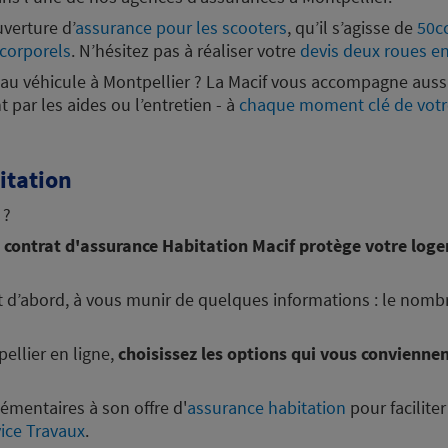
18:00
verture d’
assurance pour les scooters
, qu’il s’agisse de
50c
plus
corporels
. N’hésitez pas à réaliser votre
devis deux roues en
eau véhicule à Montpellier ? La Macif vous accompagne aussi 
t par les aides ou l’entretien - à
chaque moment clé de votr
itation
18:00
 ?
plus
e contrat d'assurance Habitation Macif protège votre loge
t d’abord, à vous munir de quelques informations : le nombr
ellier en ligne,
choisissez les options qui vous conviennen
mentaires à son offre d'
assurance habitation
pour facilite
vice Travaux
.