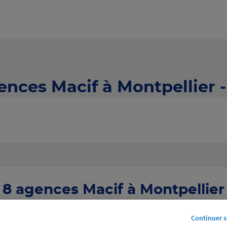
ences Macif à Montpellier 
8 agences Macif à Montpellier
Continuer s