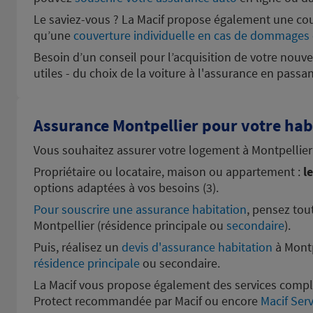
Ouvert actuellement 09:00 - 12:00 et 14:00 - 
Le saviez-vous ? La Macif propose également une cou
Prendre RDV
Voir 
qu’une
couverture individuelle en cas de dommages 
Besoin d’un conseil pour l’acquisition de votre nouv
utiles - du choix de la voiture à l'assurance en passan
AGDE
8
31 AVENUE GENERAL DE GAULLE
46.19
34300 AGDE
Assurance Montpellier pour votre hab
km
(387 avis)
4,7
/5
Note de 4.7 sur 5
Ouvert actuellement 09:00 - 12:00 et 14:00 - 
Vous souhaitez assurer votre logement à Montpellier
Prendre RDV
Voir 
Propriétaire ou locataire, maison ou appartement :
l
options adaptées à vos besoins (3).
Pour souscrire une assurance habitation
, pensez tou
Montpellier (résidence principale ou
secondaire
).
Puis, réalisez un
devis d'assurance habitation
à Montp
résidence principale
ou secondaire.
La Macif vous propose également des services complé
Protect recommandée par Macif ou encore
Macif Ser