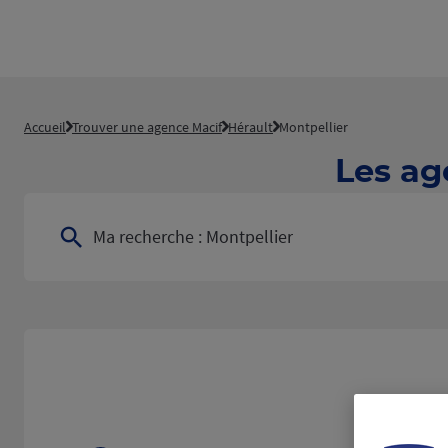
Accueil
Trouver une agence Macif
Hérault
Montpellier
Les ag
Ma recherche :
Montpellier