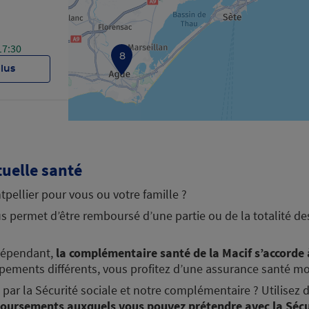
17:30
8
plus
uelle santé
18:00
pellier pour vous ou votre famille ?
plus
 permet d’être remboursé d’une partie ou de la totalité des
ndépendant,
la complémentaire santé de la Macif s’accorde 
pements différents, vous profitez d’une assurance santé m
par la Sécurité sociale et notre complémentaire ? Utilisez 
oursements auxquels vous pouvez prétendre avec la Sécur