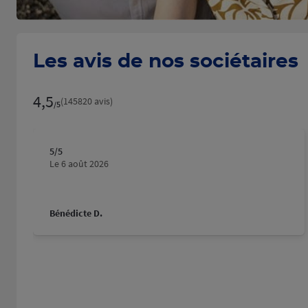
Les avis de nos sociétaires
4,5
Note de 4.5 sur 5
(145820 avis)
/5
5
/5
Note de 5 sur 5
Le 6 août 2026
Bénédicte D.