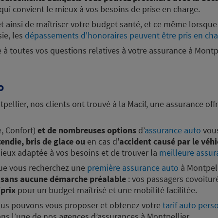
 qui convient le mieux à vos besoins de prise en charge.
17:30
t ainsi de maîtriser votre budget santé, et ce même lorsq
plus
sie, les
dépassements d'honoraires peuvent être pris en ch
à toutes vos questions relatives à votre assurance à Montpe
o
llier, nos clients ont trouvé à la Macif, une assurance offr
18:00
e, Confort)
et de nombreuses options
d’
assurance auto
vous
plus
endie, bris de glace ou
en cas d'
accident causé par le véhi
mieux adaptée à vos besoins et de trouver la
meilleure assur
 que vous recherchez une
première assurance auto
à Montpell
e sans aucune démarche préalable
: vos passagers covoituré
/prix
pour un budget maîtrisé et une mobilité facilitée.
ous pouvons vous proposer et obtenez votre
tarif auto pers
ns l’une de nos agences d’assurances à Montpellier.