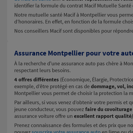
km
identifier la formule du contrat Macif Mutuelle Santé
(243 avis)
4,7
/5
Note de 4.7 sur 5
Ouvert actuellement 09:00 - 12:00 et 13:30 - 
Notre mutuelle santé Macif à Montpellier vous perme
Prendre RDV
Voir 
d’honoraires. En effet, en fonction de la formule choi
Nos conseillers Macif sont disponibles pour répondre 
PEZENAS
6
Assurance Montpellier pour votre aut
192 RUE GISELE HALIMI
40.91
34120 PEZENAS
À la recherche d'une assurance auto pas chère à Montpe
km
(354 avis)
4,5
/5
Note de 4.5 sur 5
respectant leurs besoins.
Ouvert actuellement 09:00 - 12:30 et 13:30 - 
4 offres différentes
(Économique, Élargie, Protectric
Prendre RDV
Voir 
exemple, d’être protégé en cas de
dommage, vol, inc
Montpellier vous permet de choisir la protection la 
Par ailleurs, si vous venez d’obtenir votre permis et
NIMES
7
jeune conducteur, vous pouvez
faire du covoiturag
assurance voiture offre un
excellent rapport qualité
47 T AVENUE JEAN JAURES
45.71
30900 NIMES
Prenez connaissance des formules et des prix que n
km
(415 avis)
4,6
/5
Note de 4.6 sur 5
pouvez
souscrire votre assurance auto
en ligne ou da