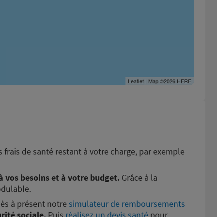
Leaflet
| Map ©2026
HERE
 frais de santé restant à votre charge, par exemple
à vos besoins et à votre budget.
Grâce à la
odulable.
dès à présent notre
simulateur de remboursements
ité sociale.
Puis
réalisez un devis santé
pour