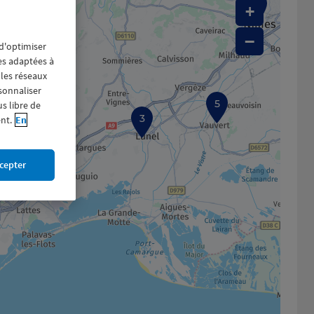
7
+
−
 d'optimiser
res adaptées à
 les réseaux
rsonnaliser
us libre de
5
nt.
En
3
cepter
1