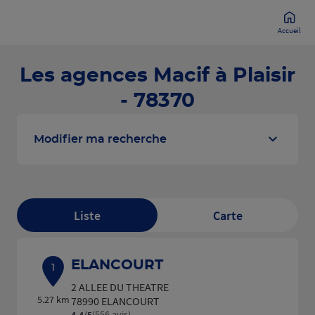
Accueil
Les agences Macif à Plaisir
- 78370
Modifier ma recherche
Liste
Carte
ELANCOURT
1
2 ALLEE DU THEATRE
5.27 km
78990 ELANCOURT
(556 avis)
4,4
/5
Note de 4.4 sur 5