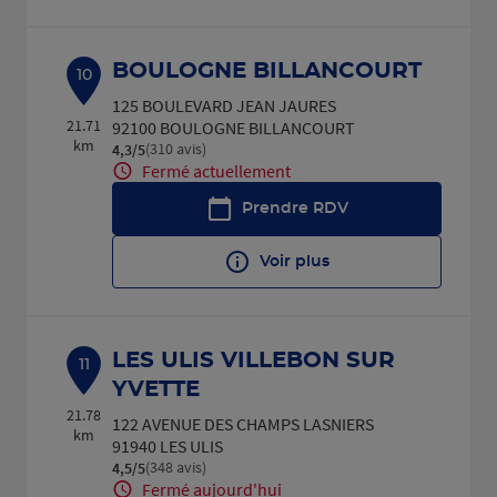
BOULOGNE BILLANCOURT
10
125 BOULEVARD JEAN JAURES
21.71
92100 BOULOGNE BILLANCOURT
km
(310 avis)
4,3
/5
Note de 4.3 sur 5
Fermé actuellement
Prendre RDV
Voir plus
LES ULIS VILLEBON SUR
11
YVETTE
21.78
122 AVENUE DES CHAMPS LASNIERS
km
91940 LES ULIS
(348 avis)
4,5
/5
Note de 4.5 sur 5
Fermé aujourd'hui