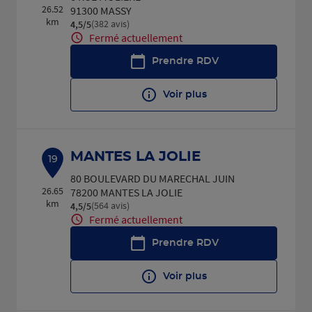
26.52
91300 MASSY
km
(382 avis)
4,5
/5
Note de 4.5 sur 5
Fermé actuellement
Prendre RDV
Voir plus
MANTES LA JOLIE
19
80 BOULEVARD DU MARECHAL JUIN
26.65
78200 MANTES LA JOLIE
km
(564 avis)
4,5
/5
Note de 4.5 sur 5
Fermé actuellement
Prendre RDV
Voir plus