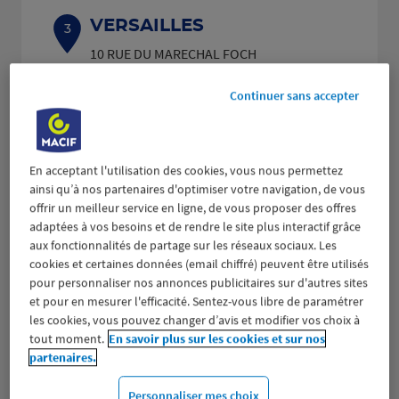
VERSAILLES
3
10 RUE DU MARECHAL FOCH
13.54
78000 VERSAILLES
km
(486 avis)
4,5
/5
Note de 4.5 sur 5
Continuer sans accepter
Fermé actuellement
Prendre RDV
En acceptant l'utilisation des cookies, vous nous permettez
Voir plus
ainsi qu’à nos partenaires d'optimiser votre navigation, de vous
offrir un meilleur service en ligne, de vous proposer des offres
adaptées à vos besoins et de rendre le site plus interactif grâce
aux fonctionnalités de partage sur les réseaux sociaux. Les
POISSY
4
cookies et certaines données (email chiffré) peuvent être utilisés
pour personnaliser nos annonces publicitaires sur d'autres sites
42 BOULEVARD GAMBETTA
et pour en mesurer l'efficacité. Sentez-vous libre de paramétrer
14.89
78300 POISSY
km
les cookies, vous pouvez changer d’avis et modifier vos choix à
(675 avis)
4,6
/5
Note de 4.6 sur 5
Fermé actuellement
tout moment.
En savoir plus sur les cookies et sur nos
partenaires.
Prendre RDV
Personnaliser mes choix