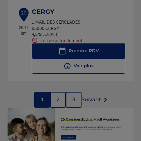
CERGY
20
1 MAIL DES CERCLADES
26.76
95000 CERGY
km
(516 avis)
4,5
/5
Note de 4.5 sur 5
Fermé actuellement
Prendre RDV
Voir plus
1
2
3
Suivant