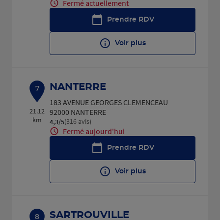
Fermé actuellement
Prendre RDV
Voir plus
NANTERRE
7
183 AVENUE GEORGES CLEMENCEAU
21.12
92000 NANTERRE
km
(316 avis)
4,3
/5
Note de 4.3 sur 5
Fermé aujourd'hui
Prendre RDV
Voir plus
SARTROUVILLE
8