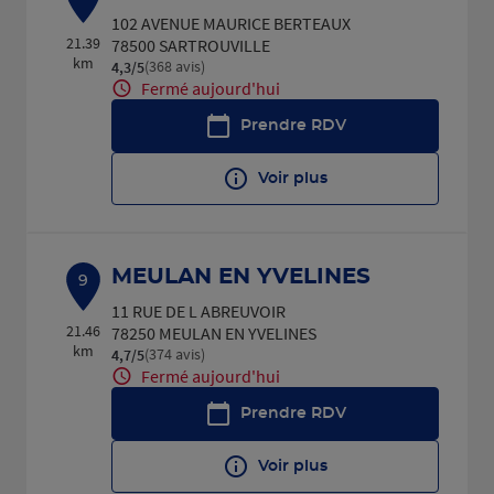
102 AVENUE MAURICE BERTEAUX
21.39
78500 SARTROUVILLE
km
(368 avis)
4,3
/5
Note de 4.3 sur 5
Fermé aujourd'hui
Prendre RDV
Voir plus
MEULAN EN YVELINES
9
11 RUE DE L ABREUVOIR
21.46
78250 MEULAN EN YVELINES
km
(374 avis)
4,7
/5
Note de 4.7 sur 5
Fermé aujourd'hui
Prendre RDV
Voir plus