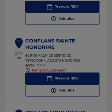
Prendre RDV
Voir plus
CONFLANS SAINTE
12
HONORINE
22.74
60 RUE MAURICE BERTEAUX
km
78700 CONFLANS STE HONORINE
(259 avis)
4,6
/5
Note de 4.6 sur 5
Fermé actuellement
Prendre RDV
Voir plus