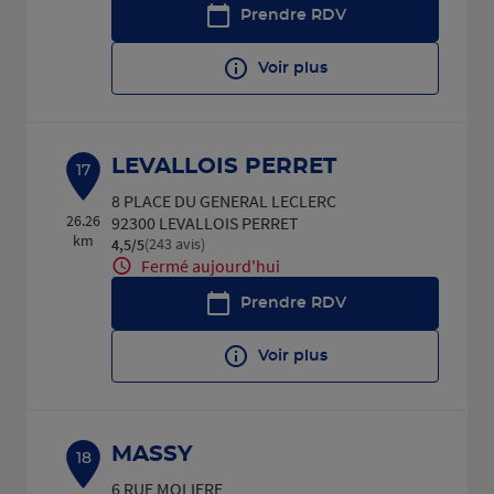
Prendre RDV
Voir plus
LEVALLOIS PERRET
17
8 PLACE DU GENERAL LECLERC
26.26
92300 LEVALLOIS PERRET
km
(243 avis)
4,5
/5
Note de 4.5 sur 5
Fermé aujourd'hui
Prendre RDV
Voir plus
MASSY
18
6 RUE MOLIERE