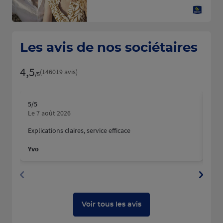
Les avis de nos sociétaires
4,5
Note de 4.5 sur 5
(146019 avis)
/5
5
/5
5
/5
Note de 5 sur 5
N
Le 7 août 2026
Le 
Explications claires, service efficace
Nous
fait
Yvo
Mart
Dyla
Voir tous les avis