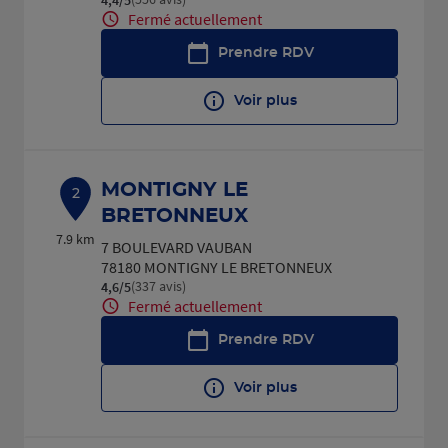
Fermé actuellement
Prendre RDV
Voir plus
MONTIGNY LE
2
BRETONNEUX
7.9 km
7 BOULEVARD VAUBAN
78180 MONTIGNY LE BRETONNEUX
(337 avis)
4,6
/5
Note de 4.6 sur 5
Fermé actuellement
Prendre RDV
Voir plus