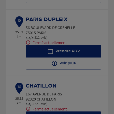
PARIS DUPLEIX
15
56 BOULEVARD DE GRENELLE
25.59
75015 PARIS
km
(311 avis)
4,5
/5
Note de 4.5 sur 5
Fermé actuellement
Prendre RDV
Voir plus
CHATILLON
16
167 AVENUE DE PARIS
25.75
92320 CHATILLON
km
(221 avis)
4,4
/5
Note de 4.4 sur 5
Fermé actuellement