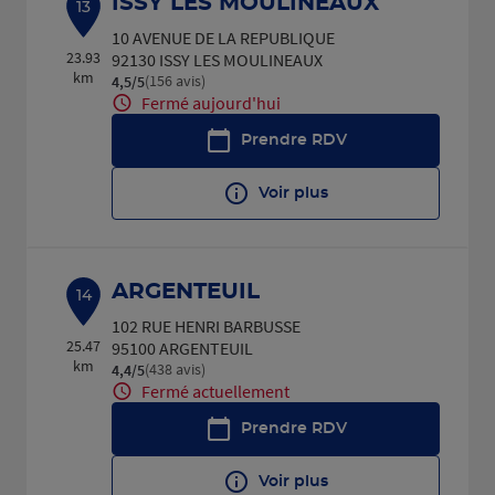
ISSY LES MOULINEAUX
13
10 AVENUE DE LA REPUBLIQUE
23.93
92130 ISSY LES MOULINEAUX
km
(156 avis)
4,5
/5
Note de 4.5 sur 5
Fermé aujourd'hui
Prendre RDV
Voir plus
ARGENTEUIL
14
102 RUE HENRI BARBUSSE
25.47
95100 ARGENTEUIL
km
(438 avis)
4,4
/5
Note de 4.4 sur 5
Fermé actuellement
Prendre RDV
Voir plus