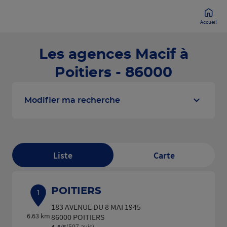
Accueil
Les agences Macif à
Poitiers - 86000
Modifier ma recherche
Liste
Carte
POITIERS
1
183 AVENUE DU 8 MAI 1945
6.63 km
86000 POITIERS
(597 avis)
4,4
/5
Note de 4.4 sur 5