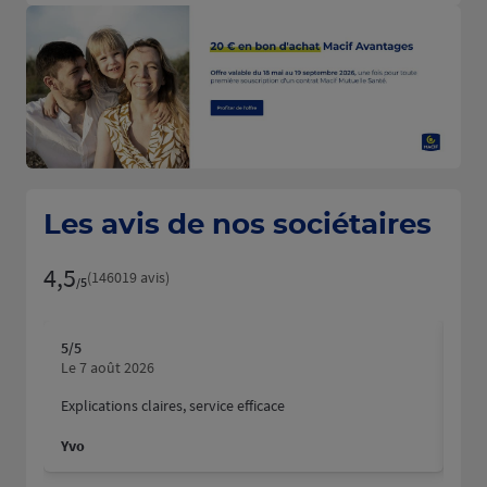
Les avis de nos sociétaires
4,5
Note de 4.5 sur 5
(146019 avis)
/5
5
/5
5
/5
Note de 5 sur 5
N
Le 7 août 2026
Le 
Explications claires, service efficace
Nous
fait
Yvo
Mart
Dyla