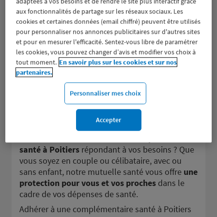
PARTHENAY
adaptées à vos besoins et de rendre le site plus interactif grâce
3
aux fonctionnalités de partage sur les réseaux sociaux. Les
1 BOULEVARD DE L EUROPE
cookies et certaines données (email chiffré) peuvent être utilisés
45.9 km
79200 PARTHENAY
pour personnaliser nos annonces publicitaires sur d'autres sites
(146 avis)
4,4
/5
Note de 4.4 sur 5
et pour en mesurer l'efficacité. Sentez-vous libre de paramétrer
Fermé actuellement
les cookies, vous pouvez changer d’avis et modifier vos choix à
tout moment.
En savoir plus sur les cookies et sur nos
Prendre RDV
partenaires.
Voir plus
Personnaliser mes choix
Accepter
Votre mutuelle santé à Poitiers
Vous êtes à la recherche d’une
complémentaire
santé à Poitiers
répondant à vos besoins ? Que
vous soyez en couple ou célibataire, avec ou
sans enfant, notre mutuelle santé vous offre
une
protection pour vous et vos proches
dans le
cadre de vos dépenses de santé.
Adhérer à une complémentaire santé à Poitiers