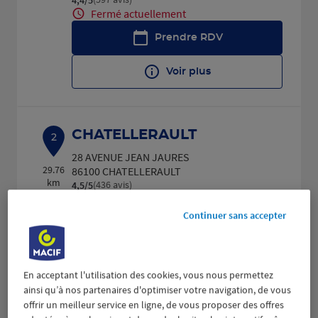
Fermé actuellement
Prendre RDV
Voir plus
CHATELLERAULT
2
28 AVENUE JEAN JAURES
29.76
86100 CHATELLERAULT
km
(436 avis)
4,5
/5
Note de 4.5 sur 5
Fermé actuellement
Continuer sans accepter
Prendre RDV
Voir plus
En acceptant l'utilisation des cookies, vous nous permettez
ainsi qu’à nos partenaires d'optimiser votre navigation, de vous
offrir un meilleur service en ligne, de vous proposer des offres