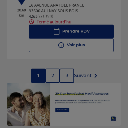
18 AVENUE ANATOLE FRANCE
20.69
93600 AULNAY SOUS BOIS
km
(271 avis)
4,5
/5
Note de 4.5 sur 5
Fermé aujourd'hui
Prendre RDV
Voir plus
1
2
3
Suivant