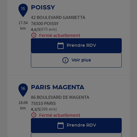
POISSY
15
42 BOULEVARD GAMBETTA
17.54
78300 POISSY
km
(675 avis)
4,6
/5
Note de 4.6 sur 5
Fermé actuellement
Prendre RDV
Voir plus
PARIS MAGENTA
16
86 BOULEVARD DE MAGENTA
18.06
75010 PARIS
km
(290 avis)
4,3
/5
Note de 4.3 sur 5
Fermé actuellement
Prendre RDV