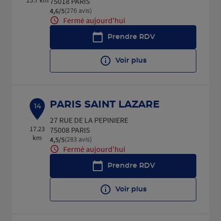
15.7 km
75018 PARIS
(276 avis)
4,6
/5
Note de 4.6 sur 5
Fermé aujourd'hui
Prendre RDV
Voir plus
PARIS SAINT LAZARE
14
27 RUE DE LA PEPINIERE
17.23
75008 PARIS
km
(283 avis)
4,5
/5
Note de 4.5 sur 5
Fermé aujourd'hui
Prendre RDV
Voir plus