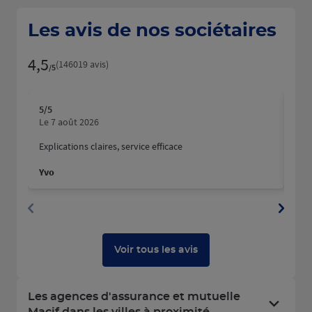
Les avis de nos sociétaires
4,5
Note de 4.5 sur 5
(146019 avis)
/5
5
/5
5
/5
Note de 5 sur 5
N
Le 7 août 2026
Le 
Explications claires, service efficace
Nous
fait
Yvo
Mart
Dyla
Voir tous les avis
Les agences d'assurance et mutuelle