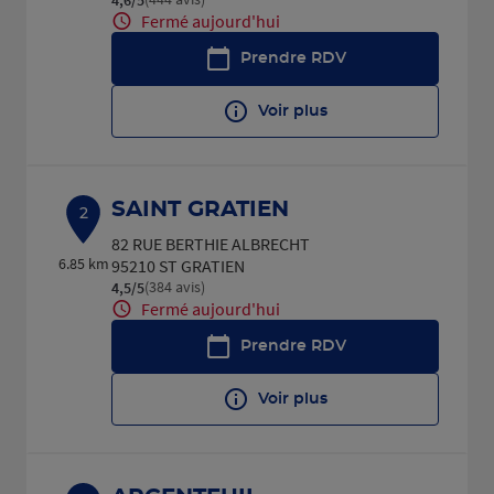
Fermé aujourd'hui
Prendre RDV
Voir plus
SAINT GRATIEN
2
82 RUE BERTHIE ALBRECHT
6.85 km
95210 ST GRATIEN
(384 avis)
4,5
/5
Note de 4.5 sur 5
Fermé aujourd'hui
Prendre RDV
Voir plus