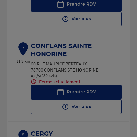
Prendre RDV
Voir plus
CONFLANS SAINTE
7
HONORINE
11.3 km
60 RUE MAURICE BERTEAUX
78700 CONFLANS STE HONORINE
(259 avis)
4,6
/5
Note de 4.6 sur 5
Fermé actuellement
Prendre RDV
Voir plus
CERGY
8