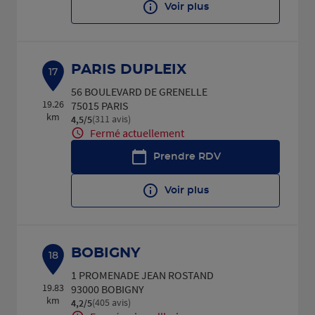
Voir plus
PARIS DUPLEIX
17
56 BOULEVARD DE GRENELLE
19.26
75015 PARIS
km
(311 avis)
4,5
/5
Note de 4.5 sur 5
Fermé actuellement
Prendre RDV
Voir plus
BOBIGNY
18
1 PROMENADE JEAN ROSTAND
19.83
93000 BOBIGNY
km
(405 avis)
4,2
/5
Note de 4.2 sur 5