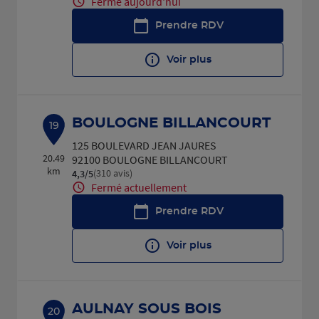
Fermé aujourd'hui
Prendre RDV
Voir plus
BOULOGNE BILLANCOURT
19
125 BOULEVARD JEAN JAURES
20.49
92100 BOULOGNE BILLANCOURT
km
(310 avis)
4,3
/5
Note de 4.3 sur 5
Fermé actuellement
Prendre RDV
Voir plus
AULNAY SOUS BOIS
20