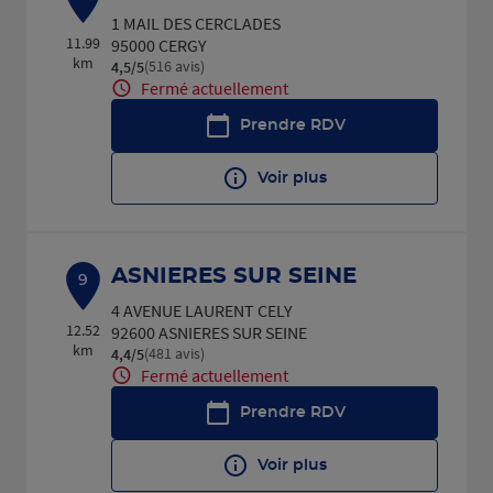
1 MAIL DES CERCLADES
11.99
95000 CERGY
km
(516 avis)
4,5
/5
Note de 4.5 sur 5
Fermé actuellement
Prendre RDV
Voir plus
ASNIERES SUR SEINE
9
4 AVENUE LAURENT CELY
12.52
92600 ASNIERES SUR SEINE
km
(481 avis)
4,4
/5
Note de 4.4 sur 5
Fermé actuellement
Prendre RDV
Voir plus