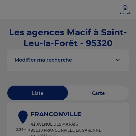
Accueil
Les agences Macif à Saint-
Leu-la-Forêt - 95320
Modifier ma recherche
Liste
Carte
FRANCONVILLE
1
41 AVENUE DES MARAIS
3.24 km
95130 FRANCONVILLE LA GARENNE
(444 avis)
4,6
/5
Note de 4.6 sur 5