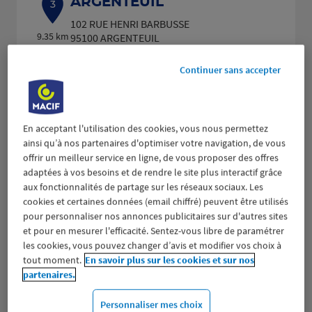
ARGENTEUIL
3
102 RUE HENRI BARBUSSE
9.35 km
95100 ARGENTEUIL
(438 avis)
4,4
/5
Note de 4.4 sur 5
Fermé actuellement
Continuer sans accepter
Prendre RDV
Voir plus
En acceptant l'utilisation des cookies, vous nous permettez
ainsi qu’à nos partenaires d'optimiser votre navigation, de vous
offrir un meilleur service en ligne, de vous proposer des offres
adaptées à vos besoins et de rendre le site plus interactif grâce
SARTROUVILLE
aux fonctionnalités de partage sur les réseaux sociaux. Les
4
cookies et certaines données (email chiffré) peuvent être utilisés
102 AVENUE MAURICE BERTEAUX
pour personnaliser nos annonces publicitaires sur d'autres sites
10.58
78500 SARTROUVILLE
et pour en mesurer l'efficacité. Sentez-vous libre de paramétrer
km
(368 avis)
4,3
/5
Note de 4.3 sur 5
les cookies, vous pouvez changer d’avis et modifier vos choix à
Fermé aujourd'hui
tout moment.
En savoir plus sur les cookies et sur nos
Prendre RDV
partenaires.
Personnaliser mes choix
Voir plus