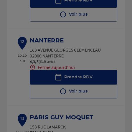
Prendre RDV
Voir plus
NANTERRE
12
183 AVENUE GEORGES CLEMENCEAU
15.15
92000 NANTERRE
km
(316 avis)
4,3
/5
Note de 4.3 sur 5
Fermé aujourd'hui
Prendre RDV
Voir plus
PARIS GUY MOQUET
13
153 RUE LAMARCK