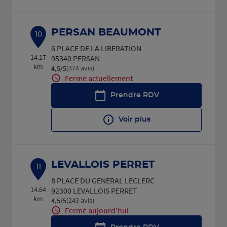
PERSAN BEAUMONT
10
6 PLACE DE LA LIBERATION
14.17
95340 PERSAN
km
(374 avis)
4,5
/5
Note de 4.5 sur 5
Fermé actuellement
Prendre RDV
Voir plus
LEVALLOIS PERRET
11
8 PLACE DU GENERAL LECLERC
14.64
92300 LEVALLOIS PERRET
km
(243 avis)
4,5
/5
Note de 4.5 sur 5
Fermé aujourd'hui