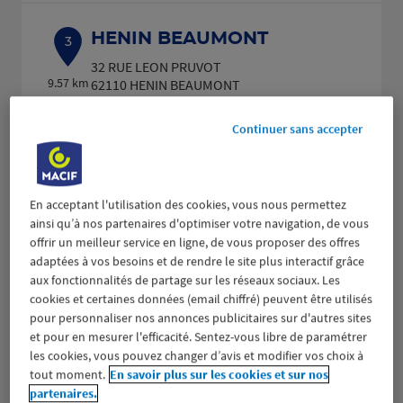
HENIN BEAUMONT
3
32 RUE LEON PRUVOT
9.57 km
62110 HENIN BEAUMONT
(508 avis)
4,5
/5
Note de 4.5 sur 5
Ouvert actuellement 09:00 - 12:00 et
Continuer sans accepter
14:00 - 18:00
Prendre RDV
En acceptant l'utilisation des cookies, vous nous permettez
Voir plus
ainsi qu’à nos partenaires d'optimiser votre navigation, de vous
offrir un meilleur service en ligne, de vous proposer des offres
adaptées à vos besoins et de rendre le site plus interactif grâce
aux fonctionnalités de partage sur les réseaux sociaux. Les
ARRAS
4
cookies et certaines données (email chiffré) peuvent être utilisés
pour personnaliser nos annonces publicitaires sur d'autres sites
116 AVENUE WINSTON CHURCHILL
13.08
62000 ARRAS
et pour en mesurer l'efficacité. Sentez-vous libre de paramétrer
km
(485 avis)
4,6
/5
les cookies, vous pouvez changer d’avis et modifier vos choix à
Note de 4.6 sur 5
Ouvert actuellement 09:00 - 13:00 et
tout moment.
En savoir plus sur les cookies et sur nos
14:00 - 18:00
partenaires.