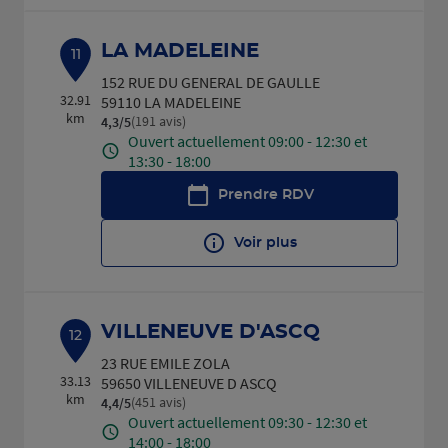
LA MADELEINE
11
152 RUE DU GENERAL DE GAULLE
32.91
59110 LA MADELEINE
km
(191 avis)
4,3
/5
Note de 4.3 sur 5
Ouvert actuellement 09:00 - 12:30 et
13:30 - 18:00
Prendre RDV
Voir plus
VILLENEUVE D'ASCQ
12
23 RUE EMILE ZOLA
33.13
59650 VILLENEUVE D ASCQ
km
(451 avis)
4,4
/5
Note de 4.4 sur 5
Ouvert actuellement 09:30 - 12:30 et
14:00 - 18:00