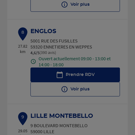
Voir plus
ENGLOS
8
5001 RUE DES FUSILLES
27.82
59320 ENNETIERES EN WEPPES
km
(390 avis)
4,6
/5
Note de 4.6 sur 5
Ouvert actuellement 09:00 - 13:00 et
14:00 - 18:00
Prendre RDV
Voir plus
LILLE MONTEBELLO
9
9 BOULEVARD MONTEBELLO
29.05
59000 LILLE