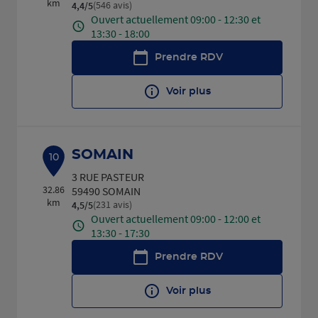
km
(546 avis)
4,4
/5
Note de 4.4 sur 5
Ouvert actuellement 09:00 - 12:30 et
13:30 - 18:00
Prendre RDV
Voir plus
SOMAIN
10
3 RUE PASTEUR
32.86
59490 SOMAIN
km
(231 avis)
4,5
/5
Note de 4.5 sur 5
Ouvert actuellement 09:00 - 12:00 et
13:30 - 17:30
Prendre RDV
Voir plus