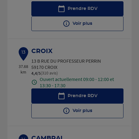
Prendre RDV
Voir plus
CROIX
13
13 B RUE DU PROFESSEUR PERRIN
37.68
59170 CROIX
km
(310 avis)
4,4
/5
Note de 4.4 sur 5
Ouvert actuellement 09:00 - 12:00 et
13:30 - 17:30
Prendre RDV
Voir plus
CAMBRAI