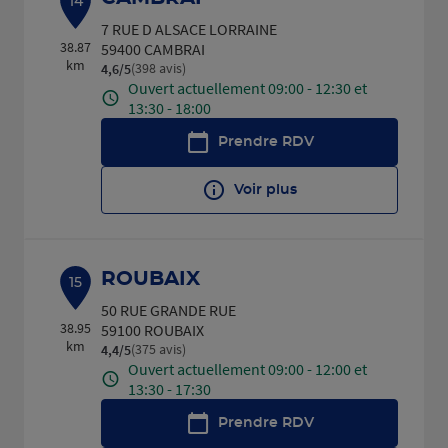
14
7 RUE D ALSACE LORRAINE
38.87
59400 CAMBRAI
km
(398 avis)
4,6
/5
Note de 4.6 sur 5
Ouvert actuellement 09:00 - 12:30 et
13:30 - 18:00
Prendre RDV
Voir plus
ROUBAIX
15
50 RUE GRANDE RUE
38.95
59100 ROUBAIX
km
(375 avis)
4,4
/5
Note de 4.4 sur 5
Ouvert actuellement 09:00 - 12:00 et
13:30 - 17:30
Prendre RDV