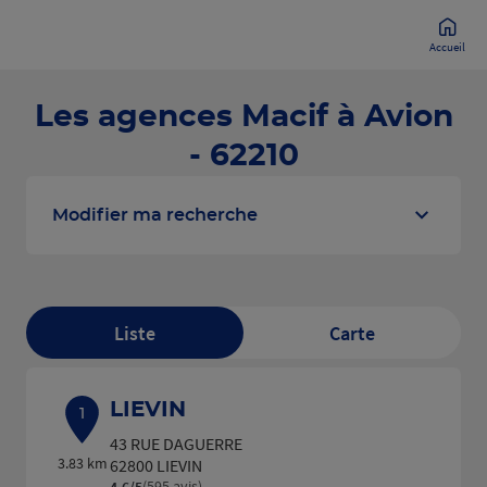
Accueil
Les agences Macif à Avion
- 62210
Modifier ma recherche
Liste
Carte
LIEVIN
1
43 RUE DAGUERRE
3.83 km
62800 LIEVIN
(595 avis)
4,6
/5
Note de 4.6 sur 5