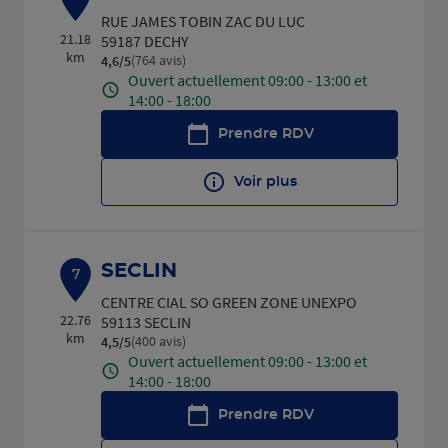
RUE JAMES TOBIN ZAC DU LUC
21.18
59187 DECHY
km
(764 avis)
4,6
/5
Note de 4.6 sur 5
Ouvert actuellement 09:00 - 13:00 et
14:00 - 18:00
Prendre RDV
Voir plus
SECLIN
7
CENTRE CIAL SO GREEN ZONE UNEXPO
22.76
59113 SECLIN
km
(400 avis)
4,5
/5
Note de 4.5 sur 5
Ouvert actuellement 09:00 - 13:00 et
14:00 - 18:00
Prendre RDV