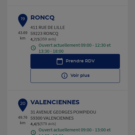
RONCQ
19
411 RUE DE LILLE
43.69
59223 RONCQ
km
(359 avis)
4,7
/5
Note de 4.7 sur 5
Ouvert actuellement 09:00 - 12:30 et
13:30 - 18:00
Prendre RDV
Voir plus
VALENCIENNES
20
31 AVENUE GEORGES POMPIDOU
49.76
59300 VALENCIENNES
km
(579 avis)
4,4
/5
Note de 4.4 sur 5
Ouvert actuellement 09:00 - 13:00 et