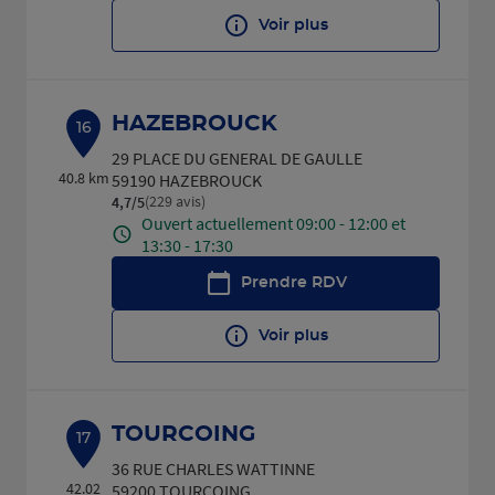
Voir plus
HAZEBROUCK
16
29 PLACE DU GENERAL DE GAULLE
40.8 km
59190 HAZEBROUCK
(229 avis)
4,7
/5
Note de 4.7 sur 5
Ouvert actuellement 09:00 - 12:00 et
13:30 - 17:30
Prendre RDV
Voir plus
TOURCOING
17
36 RUE CHARLES WATTINNE
42.02
59200 TOURCOING