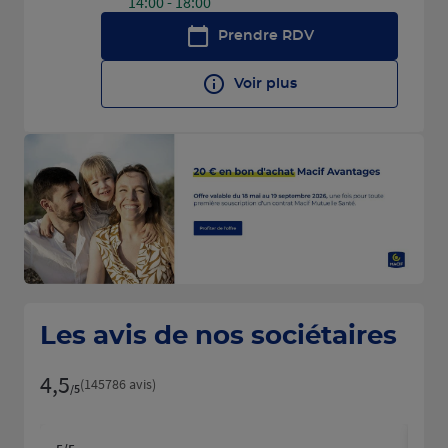
14:00 - 18:00
Prendre RDV
Voir plus
Les avis de nos sociétaires
4,5
Note de 4.5 sur 5
(145786 avis)
/5