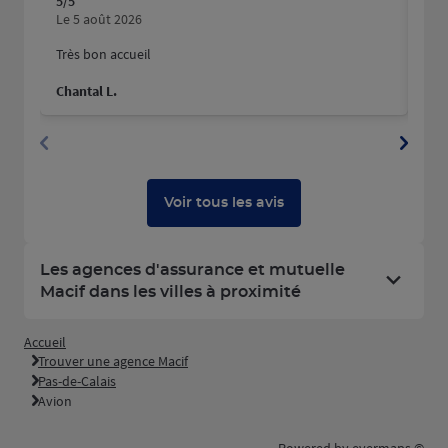
5
/5
5
/5
Note de 5 sur 5
N
Le 5 août 2026
Le 
Très bon accueil
Mer
hum
Chantal L.
Pau
Voir tous les avis
Les agences d'assurance et mutuelle
Macif dans les villes à proximité
Accueil
Trouver une agence Macif
Pas-de-Calais
Avion