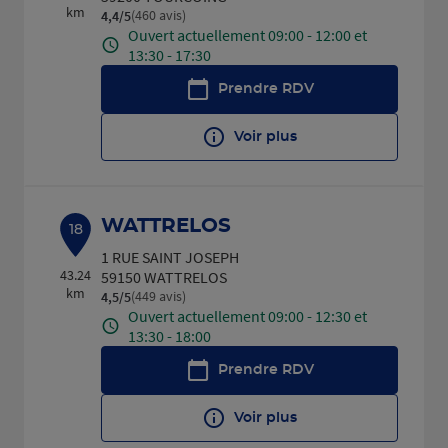
km
(460 avis)
4,4
/5
Note de 4.4 sur 5
Ouvert actuellement 09:00 - 12:00 et
13:30 - 17:30
Prendre RDV
Voir plus
WATTRELOS
18
1 RUE SAINT JOSEPH
43.24
59150 WATTRELOS
km
(449 avis)
4,5
/5
Note de 4.5 sur 5
Ouvert actuellement 09:00 - 12:30 et
13:30 - 18:00
Prendre RDV
Voir plus