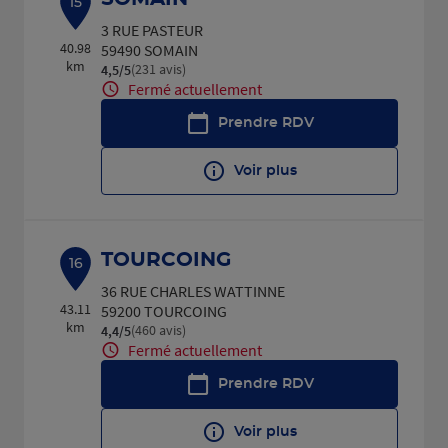
15
3 RUE PASTEUR
40.98
59490 SOMAIN
km
(231 avis)
4,5
/5
Note de 4.5 sur 5
Fermé actuellement
Prendre RDV
Voir plus
TOURCOING
16
36 RUE CHARLES WATTINNE
43.11
59200 TOURCOING
km
(460 avis)
4,4
/5
Note de 4.4 sur 5
Fermé actuellement
Prendre RDV
Voir plus