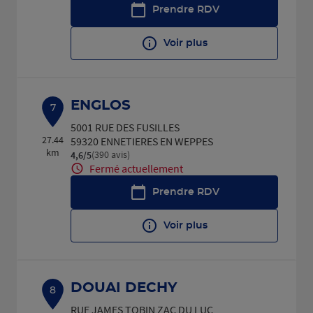
Prendre RDV
Voir plus
ENGLOS
7
5001 RUE DES FUSILLES
27.44
59320 ENNETIERES EN WEPPES
km
(390 avis)
4,6
/5
Note de 4.6 sur 5
Fermé actuellement
Prendre RDV
Voir plus
DOUAI DECHY
8
RUE JAMES TOBIN ZAC DU LUC