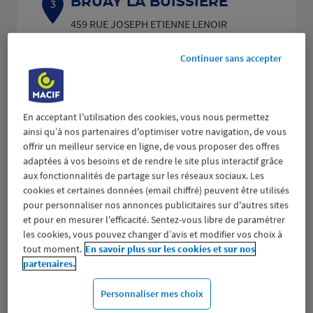
BRUAY LA BUISSIERE
3
459 RUE JOSEPH ETIENNE LENOIR
11.21
62700 BRUAY LA BUISSIERE
km
(547 avis)
4,6
/5
Note de 4.6 sur 5
Continuer sans accepter
Fermé actuellement
Prendre RDV
En acceptant l'utilisation des cookies, vous nous permettez
Voir plus
ainsi qu’à nos partenaires d'optimiser votre navigation, de vous
offrir un meilleur service en ligne, de vous proposer des offres
adaptées à vos besoins et de rendre le site plus interactif grâce
aux fonctionnalités de partage sur les réseaux sociaux. Les
ARRAS
4
cookies et certaines données (email chiffré) peuvent être utilisés
pour personnaliser nos annonces publicitaires sur d'autres sites
116 AVENUE WINSTON CHURCHILL
16.25
62000 ARRAS
et pour en mesurer l'efficacité. Sentez-vous libre de paramétrer
km
(486 avis)
4,6
/5
les cookies, vous pouvez changer d’avis et modifier vos choix à
Note de 4.6 sur 5
Fermé actuellement
tout moment.
En savoir plus sur les cookies et sur nos
partenaires.
Prendre RDV
Personnaliser mes choix
Voir plus