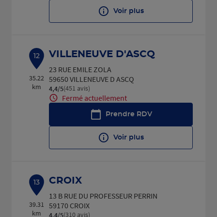
Voir plus
VILLENEUVE D'ASCQ
12
23 RUE EMILE ZOLA
35.22
59650 VILLENEUVE D ASCQ
km
(451 avis)
4,4
/5
Note de 4.4 sur 5
Fermé actuellement
Prendre RDV
Voir plus
CROIX
13
13 B RUE DU PROFESSEUR PERRIN
39.31
59170 CROIX
km
(310 avis)
4,4
/5
Note de 4.4 sur 5