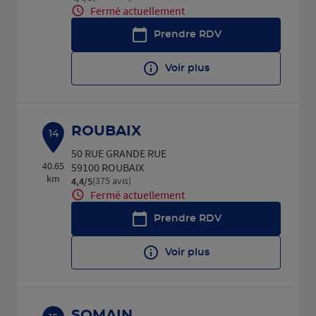
Fermé actuellement
Prendre RDV
Voir plus
ROUBAIX
14
50 RUE GRANDE RUE
40.65
59100 ROUBAIX
km
(375 avis)
4,4
/5
Note de 4.4 sur 5
Fermé actuellement
Prendre RDV
Voir plus
SOMAIN