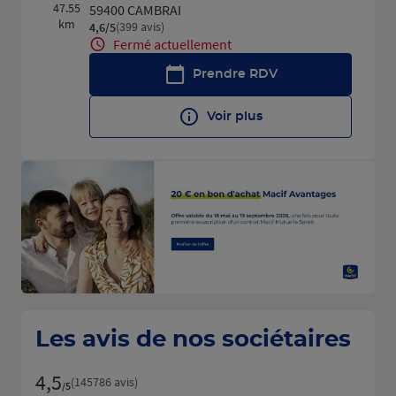
47.55
59400 CAMBRAI
km
(399 avis)
4,6
/5
Note de 4.6 sur 5
Fermé actuellement
Prendre RDV
Voir plus
Les avis de nos sociétaires
4,5
Note de 4.5 sur 5
(145786 avis)
/5