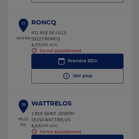
RONCQ
17
411 RUE DE LILLE
43.9 km
59223 RONCQ
(361 avis)
4,7
/5
Note de 4.7 sur 5
Fermé actuellement
Prendre RDV
Voir plus
WATTRELOS
18
1 RUE SAINT JOSEPH
45.15
59150 WATTRELOS
km
(449 avis)
4,5
/5
Note de 4.5 sur 5
Fermé actuellement