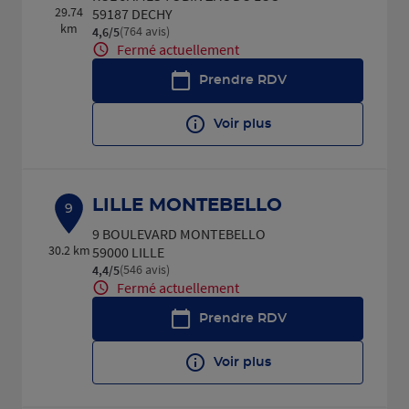
29.74
59187 DECHY
km
(764 avis)
4,6
/5
Note de 4.6 sur 5
Fermé actuellement
Prendre RDV
Voir plus
LILLE MONTEBELLO
9
9 BOULEVARD MONTEBELLO
30.2 km
59000 LILLE
(546 avis)
4,4
/5
Note de 4.4 sur 5
Fermé actuellement
Prendre RDV
Voir plus