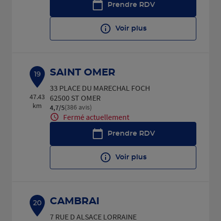
Prendre RDV
Voir plus
SAINT OMER
19
33 PLACE DU MARECHAL FOCH
47.43
62500 ST OMER
km
(386 avis)
4,7
/5
Note de 4.7 sur 5
Fermé actuellement
Prendre RDV
Voir plus
CAMBRAI
20
7 RUE D ALSACE LORRAINE