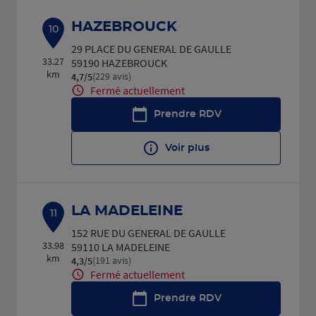
HAZEBROUCK
10
29 PLACE DU GENERAL DE GAULLE
33.27
59190 HAZEBROUCK
km
(229 avis)
4,7
/5
Note de 4.7 sur 5
Fermé actuellement
Prendre RDV
Voir plus
LA MADELEINE
11
152 RUE DU GENERAL DE GAULLE
33.98
59110 LA MADELEINE
km
(191 avis)
4,3
/5
Note de 4.3 sur 5
Fermé actuellement
Prendre RDV