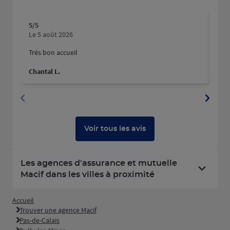
5
/5
5
/5
Note de 5 sur 5
N
Le 5 août 2026
Le 
Très bon accueil
Mer
hum
Chantal L.
Pau
Voir tous les avis
Les agences d'assurance et mutuelle
Macif dans les villes à proximité
Accueil
Trouver une agence Macif
Pas-de-Calais