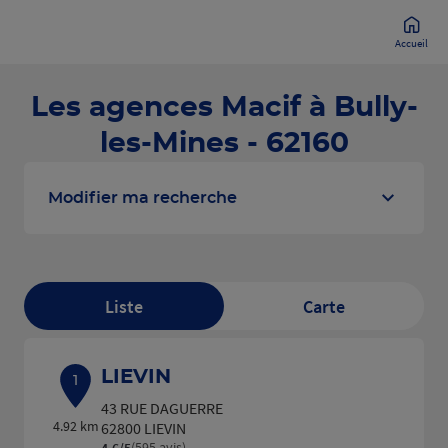
Accueil
Les agences Macif à Bully-
les-Mines - 62160
Modifier ma recherche
Liste
Carte
LIEVIN
1
43 RUE DAGUERRE
4.92 km
62800 LIEVIN
(595 avis)
4,6
/5
Note de 4.6 sur 5