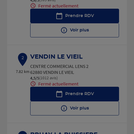
Fermé actuellement
Prendre RDV
Voir plus
VENDIN LE VIEIL
2
CENTRE COMMERCIAL LENS 2
7.82 km
62880 VENDIN LE VIEIL
(1012 avis)
4,5
/5
Note de 4.5 sur 5
Fermé actuellement
Prendre RDV
Voir plus